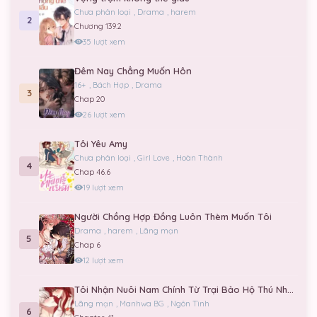
Chương 146
Chưa phân loại
,
Drama
,
harem
2
Chương 139.2
03/06/2026
35 lượt xem
Chương 145
Đêm Nay Chẳng Muốn Hôn
03/06/2026
16+
,
Bách Hợp
,
Drama
3
Chap 20
Chương 144
26 lượt xem
03/06/2026
Tôi Yêu Amy
Chưa phân loại
,
Girl Love
,
Hoàn Thành
Chương 143
4
Chap 46.6
03/06/2026
19 lượt xem
Chương 142
Người Chồng Hợp Đồng Luôn Thèm Muốn Tôi
Drama
,
harem
,
Lãng mạn
03/06/2026
5
Chap 6
12 lượt xem
Chương 141
Tôi Nhận Nuôi Nam Chính Từ Trại Bảo Hộ Thú Nhân.
03/06/2026
Lãng mạn
,
Manhwa BG
,
Ngôn Tình
6