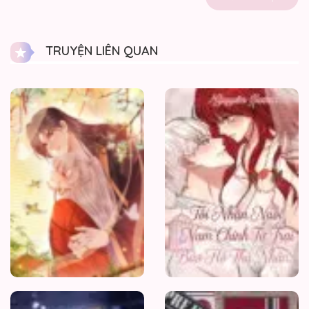
03/06/2026
Chương 170
TRUYỆN LIÊN QUAN
03/06/2026
Chương 169
Bản
Thể
03/06/2026
Rơi
Vào
Tay
Chương 168
Kẻ
Thù
03/06/2026
Không
Đội
Chương 167
Trời
Chung
03/06/2026
Chương 166
03/06/2026
Chương 165
Cưng
Chiều