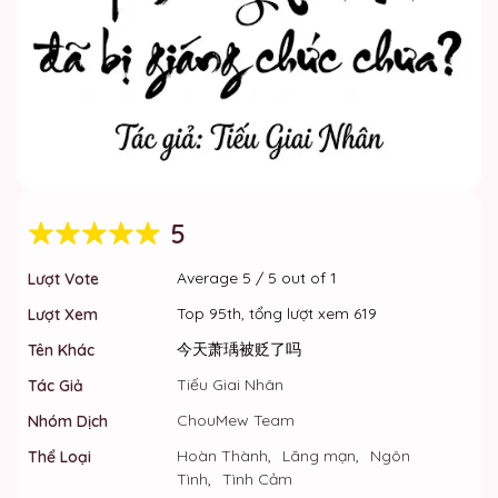
5
Average
5
/
5
out of
1
Lượt Vote
Top 95th, tổng lượt xem 619
Lượt Xem
今天萧瑀被贬了吗
Tên Khác
Tiếu Giai Nhân
Tác Giả
ChouMew Team
Nhóm Dịch
Hoàn Thành
,
Lãng mạn
,
Ngôn
Thể Loại
Tình
,
Tình Cảm