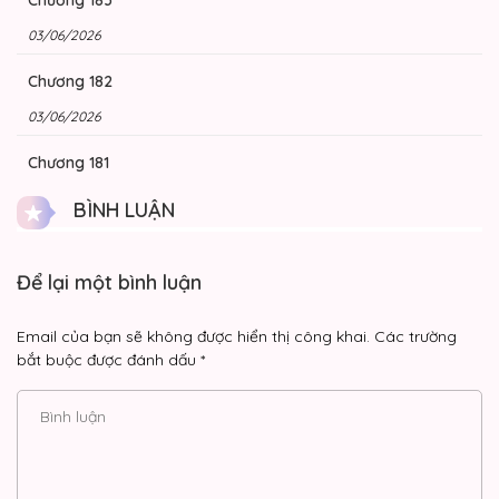
03/06/2026
Chương 182
03/06/2026
Chương 181
03/06/2026
BÌNH LUẬN
Chương 180
Để lại một bình luận
03/06/2026
Chương 179
Email của bạn sẽ không được hiển thị công khai.
Các trường
bắt buộc được đánh dấu
*
03/06/2026
Chương 178
03/06/2026
Chương 177