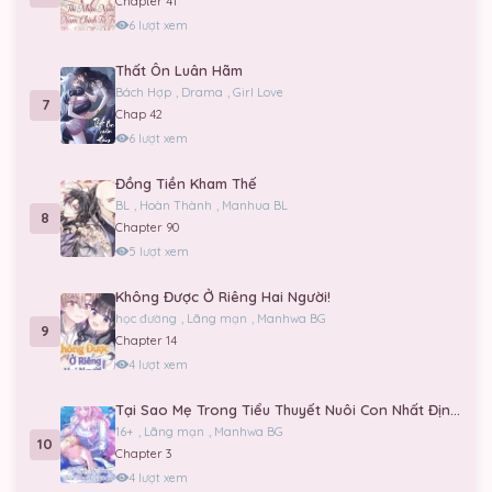
Chapter 41
Chương 140
6 lượt xem
03/06/2026
Thất Ôn Luân Hãm
Chương 139
Bách Hợp
,
Drama
,
Girl Love
7
Chap 42
03/06/2026
6 lượt xem
Chương 138
Đồng Tiền Kham Thế
03/06/2026
BL
,
Hoàn Thành
,
Manhua BL
8
Chapter 90
Chương 137
5 lượt xem
03/06/2026
Không Được Ở Riêng Hai Người!
học đường
,
Lãng mạn
,
Manhwa BG
Chương 136
9
Chapter 14
03/06/2026
4 lượt xem
Chương 135
Tại Sao Mẹ Trong Tiểu Thuyết Nuôi Con Nhất Định Phải Chết?
16+
,
Lãng mạn
,
Manhwa BG
03/06/2026
10
Chapter 3
4 lượt xem
Chương 134