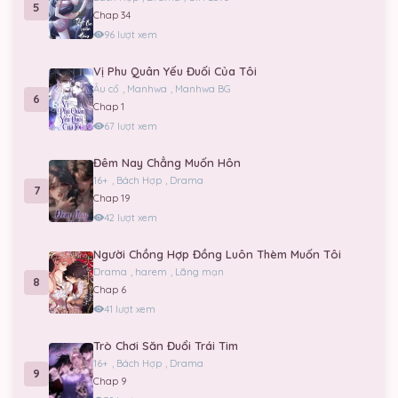
5
Chap 34
96 lượt xem
Vị Phu Quân Yếu Đuối Của Tôi
Âu cổ
,
Manhwa
,
Manhwa BG
6
Chap 1
67 lượt xem
Đêm Nay Chẳng Muốn Hôn
16+
,
Bách Hợp
,
Drama
7
Chap 19
42 lượt xem
Người Chồng Hợp Đồng Luôn Thèm Muốn Tôi
Drama
,
harem
,
Lãng mạn
8
Chap 6
41 lượt xem
Trò Chơi Săn Đuổi Trái Tim
16+
,
Bách Hợp
,
Drama
9
Chap 9