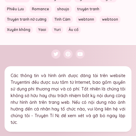
Phiêu Lưu
Romance
shoujo
truyện tranh
Truyện tranh nữ cường
Tình Cảm
webtonn
webtoon
Xuyên không
Yaoi
Yuri
Âu cổ
Các thông tin và hình ảnh được đăng tải trên website
Truyentini đều được sưu tầm từ Internet, bao gồm quyền
sử dụng phi thương mại và có phí. Tất nhiên là chúng tôi
không sở hữu hay chịu trách nhiệm bất kỳ nội dung cũng
như hình ảnh trên trang web. Nếu có nội dung nào ảnh
hưởng đến cá nhân hay tổ chức nào, vui lòng liên hệ với
chúng tôi - Truyện Tí Nị để xem xét và gỡ bỏ ngay lập
tức.