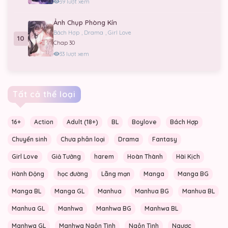
39 lượt xem
Ảnh Chụp Phòng Kín
Bách Hợp
,
Drama
,
Girl Love
10
Chap 30
33 lượt xem
Tất cả thể loại
16+
Action
Adult (18+)
BL
Boylove
Bách Hợp
Chuyển sinh
Chưa phân loại
Drama
Fantasy
Girl Love
Giả Tưởng
harem
Hoàn Thành
Hài Kịch
Hành Động
học đường
Lãng mạn
Manga
Manga BG
Manga BL
Manga GL
Manhua
Manhua BG
Manhua BL
Manhua GL
Manhwa
Manhwa BG
Manhwa BL
Manhwa GL
Manhwa Ngôn Tình
Ngôn Tình
Ngược