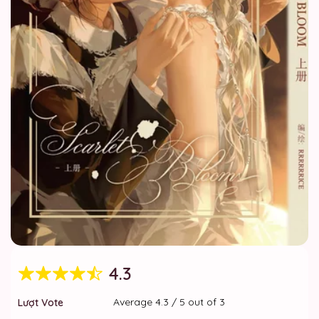
4.3
Average
4.3
/
5
out of
3
Lượt Vote