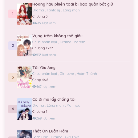
Hoàng hậu phiền toái bị bạo quân bắt giữ
Drama
,
Fantasy
,
Lãng mạn
1
Chương 3
619 lượt xem
Vụng trộm không thể giấu
Chưa phân loại
,
Drama
,
harem
2
Chương 139.2
533 lượt xem
Tôi Yêu Amy
Chưa phân loại
,
Girl Love
,
Hoàn Thành
3
Chap 46.6
467 lượt xem
Cô đi mà lấy chồng tôi
Drama
,
Lãng mạn
,
Manhwa
4
Chương 1
269 lượt xem
Thất Ôn Luân Hãm
Bách Hợp
,
Drama
,
Girl Love