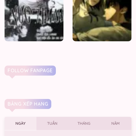
FOLLOW FANPAGE
BẢNG XẾP HẠNG
NGÀY
TUẦN
THÁNG
NĂM