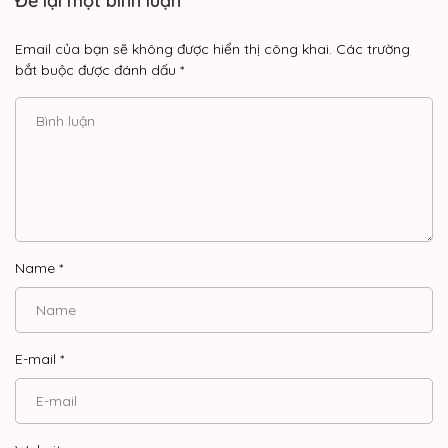
Để lại một bình luận
Chapter 3
Email của bạn sẽ không được hiển thị công khai.
Các trường
bắt buộc được đánh dấu
*
26/05/2026
Chapter 2
26/05/2026
Chapter 1
26/05/2026
Chap 19 - END
Name
*
09/06/2026
Chap 18
E-mail
*
09/06/2026
Chap 17
09/06/2026