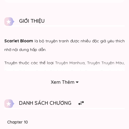
GIỚI THIỆU
Scarlet Bloom
là bộ truyện tranh được nhiều độc giả yêu thích
nhờ nội dung hấp dẫn.
Truyện thuộc các thể loại
Truyện Manhua
,
Truyện Truyện Màu
,
Truyện GirlLove
,
Truyện Bách Hợp
,
Truyện Drama
,
Truyện Hành
Động
,
Truyện Kịch Tính
,
Truyện Lãng Mạn
,
Truyện Tình Cảm
,
Xem Thêm
Truyện Yuri
, hiện đang được cập nhật đầy đủ tại truyentini.
Độc giả có thể theo dõi
Scarlet Bloom
để không bỏ lỡ các
DANH SÁCH CHƯƠNG
chương mới nhất.
Chapter 10