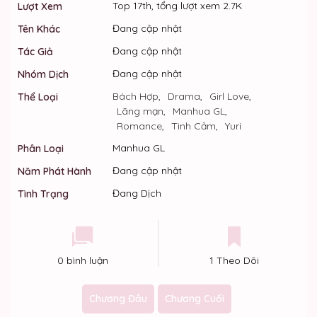
Top 17th, tổng lượt xem 2.7K
Lượt Xem
Đang cập nhật
Tên Khác
Đang cập nhật
Tác Giả
Đang cập nhật
Nhóm Dịch
Bách Hợp
,
Drama
,
Girl Love
,
Thể Loại
Lãng mạn
,
Manhua GL
,
Romance
,
Tình Cảm
,
Yuri
Manhua GL
Phân Loại
Đang cập nhật
Năm Phát Hành
Đang Dịch
Tình Trạng
0 bình luận
1 Theo Dõi
Chương Đầu
Chương Cuối