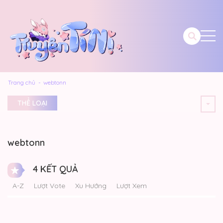
Trang chủ
webtonn
THỂ LOẠI
webtonn
4 KẾT QUẢ
A-Z
Lượt Vote
Xu Hướng
Lượt Xem