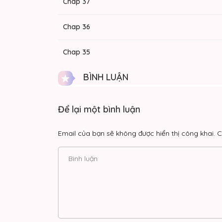
Chap 37
Chap 36
Chap 35
BÌNH LUẬN
Chap 34
Chap 33
Để lại một bình luận
Chap 32
Email của bạn sẽ không được hiển thị công khai.
C
Chap 31
Chap 30
Chap 29