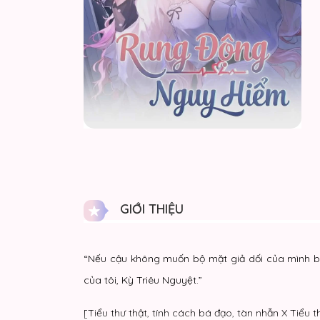
GIỚI THIỆU
“Nếu cậu không muốn bộ mặt giả dối của mình bị 
của tôi, Kỳ Triêu Nguyệt.”
[Tiểu thư thật, tính cách bá đạo, tàn nhẫn X Tiểu 