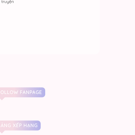
truyện
FOLLOW FANPAGE
BẢNG XẾP HẠNG