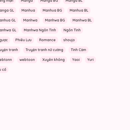
ãng mạn
Manga
Manga BG
Manga BL
anga GL
Manhua
Manhua BG
Manhua BL
anhua GL
Manhwa
Manhwa BG
Manhwa BL
anhwa GL
Manhwa Ngôn Tình
Ngôn Tình
gược
Phiêu Lưu
Romance
shoujo
ruyện tranh
Truyện tranh nữ cường
Tình Cảm
ebtonn
webtoon
Xuyên không
Yaoi
Yuri
u cổ