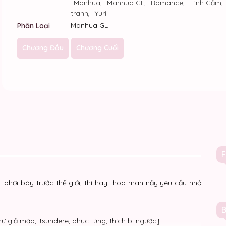
Manhua
,
Manhua GL
,
Romance
,
Tình Cảm
,
tranh
,
Yuri
Manhua GL
Phân Loại
Chương Đầu
Chương Cuối
phơi bày trước thế giới, thì hãy thõa mãn nảy yêu cầu nhỏ
thư giả mạo, Tsundere, phục tùng, thích bị ngược]