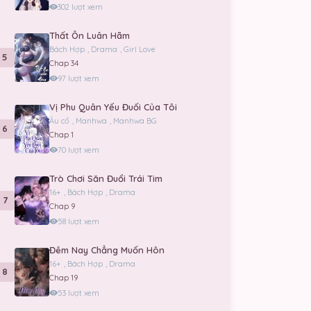
302 lượt xem
Thất Ôn Luân Hãm
Bách Hợp
,
Drama
,
Girl Love
5
Chap 34
97 lượt xem
Vị Phu Quân Yếu Đuối Của Tôi
Âu cổ
,
Manhwa
,
Manhwa BG
6
Chap 1
70 lượt xem
Trò Chơi Săn Đuổi Trái Tim
16+
,
Bách Hợp
,
Drama
7
Chap 9
58 lượt xem
Đêm Nay Chẳng Muốn Hôn
16+
,
Bách Hợp
,
Drama
8
Chap 19
53 lượt xem