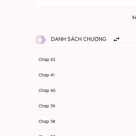
Mặc dù Kỳ Triêu Nguyệt ghét những yêu cầu qu
X
chìm sâu hơn vào chúng…
DANH SÁCH CHƯƠNG
Chap 42
Chap 41
Chap 40
Chap 39
Chap 38