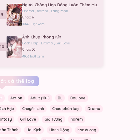
Người Chồng Hợp Đồng Luôn Thèm Muốn Tôi
Drama
,
harem
,
Lãng mạn
9
Chap 6
47 lượt xem
Ảnh Chụp Phòng Kín
Bách Hợp
,
Drama
,
Girl Love
10
Chap 30
33 lượt xem
ất cả thể loại
6+
Action
Adult (18+)
BL
Boylove
ách Hợp
Chuyển sinh
Chưa phân loại
Drama
antasy
Girl Love
Giả Tưởng
harem
oàn Thành
Hài Kịch
Hành Động
học đường