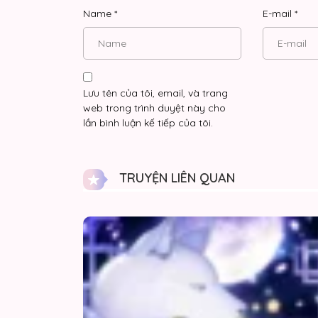
Chap 28
Name
*
E-mail
*
Chap 27
Chap 26
Lưu tên của tôi, email, và trang
web trong trình duyệt này cho
Chap 25
lần bình luận kế tiếp của tôi.
Chap 24
TRUYỆN LIÊN QUAN
Chap 23
Chap 22
Chap 21
Chap 20