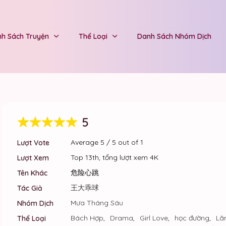
h Sách Truyện
Thể Loại
Danh Sách Nhóm Dịch
5
Average
5
/
5
out of
1
Lượt Vote
Top 13th, tổng lượt xem 4K
Lượt Xem
危险心跳
Tên Khác
王大乖球
Tác Giả
Mưa Tháng Sáu
Nhóm Dịch
Bách Hợp
,
Drama
,
Girl Love
,
học đường
,
Lã
Thể Loại