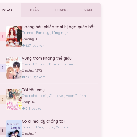
NGÀY
TUẦN
THÁNG
NĂM
Hoàng hậu phiền toái bị bạo quân bắt giữ
Drama
,
Fantasy
,
Lãng mạn
1
Chương 4
627 lượt xem
Vụng trộm không thể giấu
Chưa phân loại
,
Drama
,
harem
2
Chương 139.2
543 lượt xem
Tôi Yêu Amy
Chưa phân loại
,
Girl Love
,
Hoàn Thành
3
Chap 46.6
511 lượt xem
Cô đi mà lấy chồng tôi
Drama
,
Lãng mạn
,
Manhwa
4
Chương 1