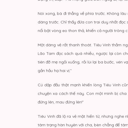
Nói xong, bà đi thẳng về phía trước. Không lâ
dáng trước. Chỉ thấy đứa con trai duy nhất đọ
nổi bật vòng eo thon thả, khiến cả người trông 
Một dáng vẻ rất thanh thoát. Tiêu Vinh thầm ng
Lão Tam đọc sách quá nhiều, ngược lại còn ch
tiên đỡ mẹ ngồi xuống, rồi lùi lại ba bước, vén
gần hầu hạ hai vị.”
Cú dập đầu thật mạnh khiến lòng Tiêu Vinh cũn
chuyện xa cách thế này. Con một mình bị cha đ
đứng lên, mau đứng lên!”
Tiêu Vinh đã lộ ra vẻ mặt hiền từ, nhưng nghe n
tâm trạng hàn huyên với cha, bèn chẳng để tâm 