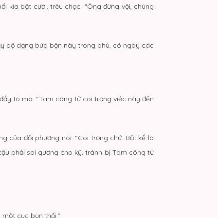
tuổi kia bật cười, trêu chọc: “Ông đừng vội, chúng
thấy bộ dạng bừa bộn này trong phủ, có ngày các
đầy tò mò: “Tam công tử coi trọng việc này đến
ng của đối phương nói: “Coi trọng chứ. Bất kể là
ậu phải soi gương cho kỹ, tránh bị Tam công tử
 một cục bùn thối.”