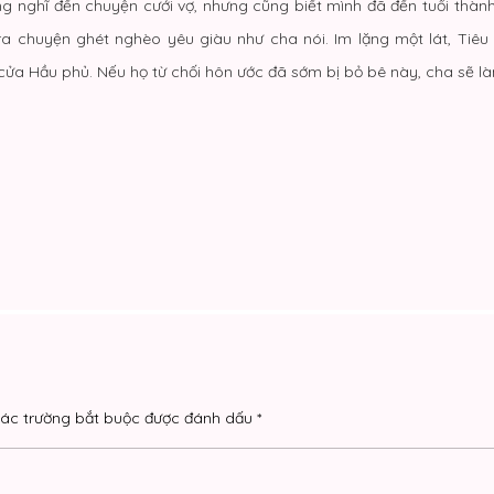
ừng nghĩ đến chuyện cưới vợ, nhưng cũng biết mình đã đến tuổi thàn
 chuyện ghét nghèo yêu giàu như cha nói. Im lặng một lát, Tiêu 
ửa Hầu phủ. Nếu họ từ chối hôn ước đã sớm bị bỏ bê này, cha sẽ l
ác trường bắt buộc được đánh dấu
*