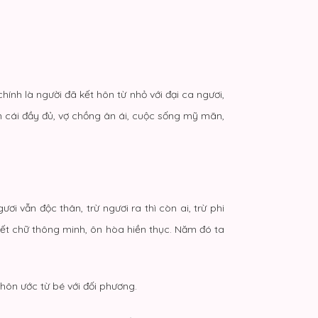
chính là người đã kết hôn từ nhỏ với đại ca ngươi,
 cái đầy đủ, vợ chồng ân ái, cuộc sống mỹ mãn,
ơi vẫn độc thân, trừ ngươi ra thì còn ai, trừ phi
iết chữ thông minh, ôn hòa hiền thục. Năm đó ta
 hôn ước từ bé với đối phương.