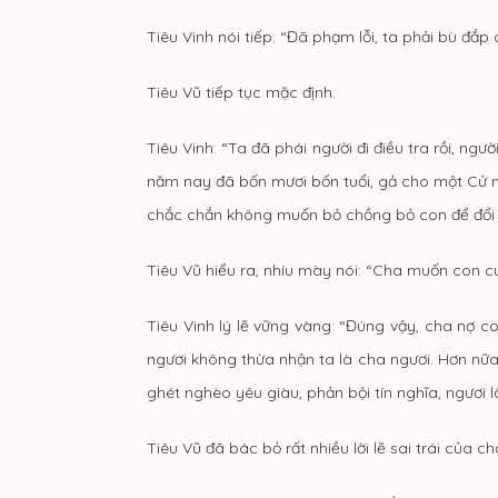
Tiêu Vinh nói tiếp: “Đã phạm lỗi, ta phải bù đắp
Tiêu Vũ tiếp tục mặc định.
Tiêu Vinh: “Ta đã phái người đi điều tra rồi, ngư
năm nay đã bốn mươi bốn tuổi, gả cho một Cử n
chắc chắn không muốn bỏ chồng bỏ con để đổi g
Tiêu Vũ hiểu ra, nhíu mày nói: “Cha muốn con cư
Tiêu Vinh lý lẽ vững vàng: “Đúng vậy, cha nợ con
ngươi không thừa nhận ta là cha ngươi. Hơn nữa
ghét nghèo yêu giàu, phản bội tín nghĩa, ngươi
Tiêu Vũ đã bác bỏ rất nhiều lời lẽ sai trái của 