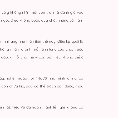
h cố ý không nhìn mặt con trai mà đánh giá vóc
ai ngọc ở eo không buộc quá chặt nhưng vẫn làm
nhi lang như thần tiên thế này. Điều kỳ quái là
hông nhận ra ánh mắt lạnh lùng của cha, trước
gặp, xin lỗi cha mẹ vì con bất hiếu, không thể ở
dậy, nghẹn ngào nói: “Người nhà mình làm gì có
n còn chưa kịp, sao có thể trách con được, mau
tái mặt. Tiêu Vũ đã hoàn thành lễ nghi, không có