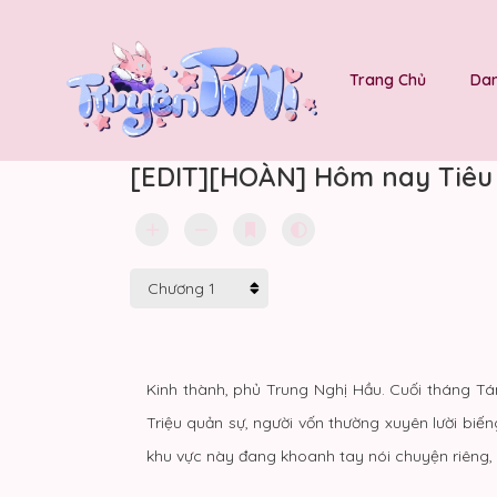
Trang Chủ
Dan
[EDIT][HOÀN] Hôm nay Tiêu 
Kinh thành, phủ Trung Nghị Hầu. Cuối tháng Tá
Triệu quản sự, người vốn thường xuyên lười biế
khu vực này đang khoanh tay nói chuyện riêng, l