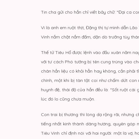
Tin cha gửi cho hắn chỉ viết bảy chữ: “Đại ca co
Vì là anh em ruột thịt, Đặng thị tự mình dẫn L
Vinh nắm chặt nắm đấm, dặn dò trưởng tùy thân
Thế tử Tiêu Hổ được lệnh vào đầu xuân năm nay 
với tư cách Phó tướng bị tên cung trúng vào c
chân hắn liệu có khỏi hẳn hay không, cần phải t
chính, một khi bị tàn tật coi như chấm dứt co
huynh đệ, thái độ của hắn đều là: “Sốt ruột cái g
lúc đó lo cũng chưa muộn.
Con trai bị thương thì lòng dạ rộng rãi, nhưng c
tiếng nhất kinh thành dâng hương, quyên góp mộ
Tiêu Vinh chỉ định nói với hai người: một là vợ,