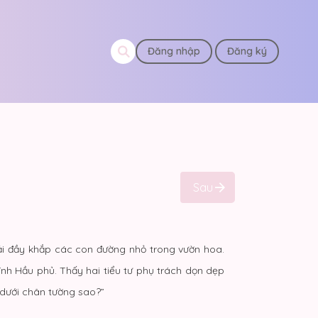
Đăng nhập
Đăng ký
Sau
rải đầy khắp các con đường nhỏ trong vườn hoa.
ính Hầu phủ. Thấy hai tiểu tư phụ trách dọn dẹp
g dưới chân tường sao?”