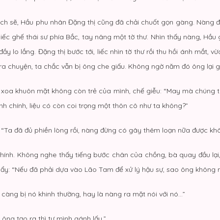
h sẽ, Hầu phu nhân Đặng thị cũng đã chải chuốt gọn gàng. Nàng đi 
hiếc ghế thái sư phía Bắc, tay nâng một tờ thư. Nhìn thấy nàng, Hầu g
 lo lắng. Đặng thị bước tới, liếc nhìn tờ thư rồi thu hồi ánh mắt, vừ
 ra chuyện, ta chắc vẫn bị ông che giấu. Không ngờ năm đó ông lại 
oa xoa khuôn mặt không còn trẻ của mình, chế giễu: “May mà chúng 
h chính, liệu có còn coi trọng một thôn cô như ta không?”
i: “Ta đã đủ phiền lòng rồi, nàng đừng có gây thêm loạn nữa được kh
chính. Không nghe thấy tiếng bước chân của chồng, bà quay đầu lại
ẩy: “Nếu đã phải dựa vào Lão Tam để xử lý hậu sự, sao ông không nh
h càng bị nó khinh thường, hay là nàng ra mặt nói với nó…”
 ông tạo ra thì tự mình gánh lấy.”