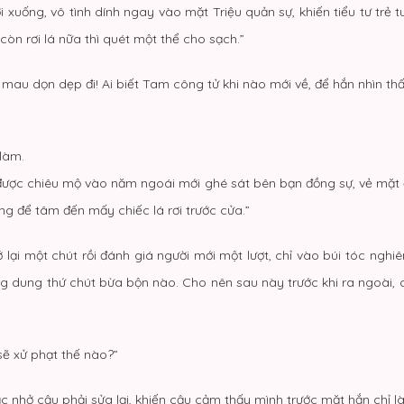
rơi xuống, vô tình dính ngay vào mặt Triệu quản sự, khiến tiểu tư trẻ 
 còn rơi lá nữa thì quét một thể cho sạch.”
, mau dọn dẹp đi! Ai biết Tam công tử khi nào mới về, để hắn nhìn 
 làm.
i được chiêu mộ vào năm ngoái mới ghé sát bên bạn đồng sự, vẻ mặt 
ẳng để tâm đến mấy chiếc lá rơi trước cửa.”
lại một chút rồi đánh giá người mới một lượt, chỉ vào búi tóc nghiê
g dung thứ chút bừa bộn nào. Cho nên sau này trước khi ra ngoài, c
sẽ xử phạt thế nào?”
 nhở cậu phải sửa lại, khiến cậu cảm thấy mình trước mặt hắn chỉ là