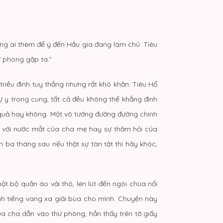
ẳng ai thèm để ý đến Hầu gia đang làm chủ. Tiêu
 phòng gặp ta.”
riều đình tuy thắng nhưng rất khó khăn. Tiêu Hổ
 y trong cung, tất cả đều không thể khẳng định
ết quả hay không. Một võ tướng đường đường chính
ặt với nước mắt của cha mẹ hay sự thăm hỏi của
đến ba tháng sau nếu thật sự tàn tật thì hãy khóc,
một bộ quần áo vải thô, lén lút đến ngôi chùa nổi
anh tiếng vang xa giải bùa cho mình. Chuyện này
 của cha dẫn vào thư phòng, hắn thấy trên tờ giấy