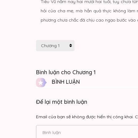
Tiêu Vũ năm nay hai mươi hai tuổi, tuy chưa t
hỏi của cha mẹ, mà hắn quả thực không làm ra
phương chưa chắc đã chịu cao ngạo bước vào c
Bình luận cho Chương 1
BÌNH LUẬN
Để lại một bình luận
Email của bạn sẽ không được hiển thị công khai.
C