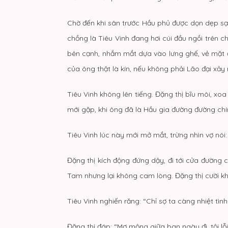
Chờ đến khi sân trước Hầu phủ được dọn dẹp sạc
chồng là Tiêu Vinh đang hơi cúi đầu ngồi trên c
bên cạnh, nhắm mắt dựa vào lưng ghế, vẻ mặt đầy
của ông thật là kín, nếu không phải Lão đại xảy
Tiêu Vinh không lên tiếng. Đặng thị bĩu môi, x
mới gặp, khi ông đã là Hầu gia đường đường chín
Tiêu Vinh lúc này mới mở mắt, trừng nhìn vợ nó
Đặng thị kích động đứng dậy, đi tới cửa đường 
Tam nhưng lại không cam lòng. Đặng thị cười kh
Tiêu Vinh nghiến răng: “Chỉ sợ ta càng nhiệt tìn
Đặng thị đáp: “Mơ mộng giữa ban ngày đi, tội lỗi