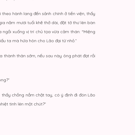
theo hành lang đến sảnh chính ở tiền viện, thấy
ia năm mươi tuổi khẽ thở dài, đặt tờ thư lên bàn
a ngồi xuống vị trí chủ tọa vừa cảm thán: “Miệng
giấu ta mà hứa hôn cho Lão đại từ nhỏ.”
ta thành thân sớm, nếu sau này ông phát đạt rồi
ông?”
, thấy chồng nắm chặt tay, có ý định đi đón Lão
iệt tình lên một chút?”