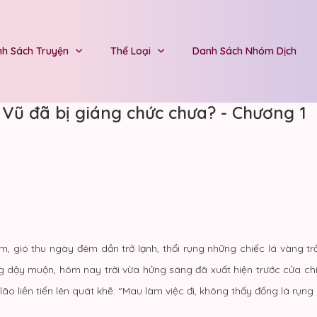
h Sách Truyện
Thể Loại
Danh Sách Nhóm Dịch
Vũ đã bị giáng chức chưa? - Chương 1
m, gió thu ngày đêm dần trở lạnh, thổi rụng những chiếc lá vàng t
ng dậy muộn, hôm nay trời vừa hửng sáng đã xuất hiện trước cửa ch
ão liền tiến lên quát khẽ: “Mau làm việc đi, không thấy đống lá rụn