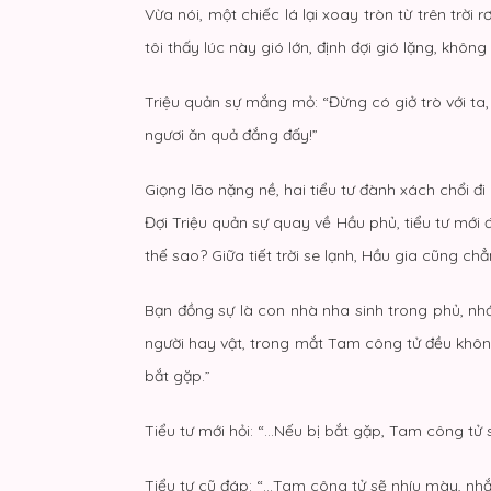
Vừa nói, một chiếc lá lại xoay tròn từ trên trời 
tôi thấy lúc này gió lớn, định đợi gió lặng, không
Triệu quản sự mắng mỏ: “Đừng có giở trò với ta
ngươi ăn quả đắng đấy!”
Giọng lão nặng nề, hai tiểu tư đành xách chổi đi
Đợi Triệu quản sự quay về Hầu phủ, tiểu tư mớ
thế sao? Giữa tiết trời se lạnh, Hầu gia cũng ch
Bạn đồng sự là con nhà nha sinh trong phủ, nhớ 
người hay vật, trong mắt Tam công tử đều khôn
bắt gặp.”
Tiểu tư mới hỏi: “…Nếu bị bắt gặp, Tam công tử 
Tiểu tư cũ đáp: “…Tam công tử sẽ nhíu mày, nhắc