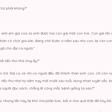
 chứ phải không?”
ời anh em già của ta sinh được hai con gái một con trai. Con gái lớn 
hân có chút gia sản, đang chờ Xuân vi năm sau như con, lại còn con
ả cho đại ca ngươi.”
ới tiểu thư nhà ông ấy?”
 trả. Đại ca và nhị ca ngươi đều đã thành thân sinh con, chỉ còn ngư
 tiểu thư nhà họ năm nay mới mười sáu tuổi, dung nhan tuyệt sắc, b
 là người đọc sách, chẳng lẽ cũng mắc bệnh giống ta sao?”
cha, nhưng lần này lại khó mà phản bác, bởi vì cha quả thật đã hủy bỏ