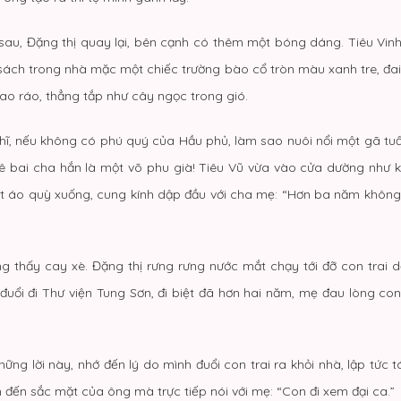
u sau, Đặng thị quay lại, bên cạnh có thêm một bóng dáng. Tiêu Vin
c sách trong nhà mặc một chiếc trường bào cổ tròn màu xanh tre, đ
cao ráo, thẳng tắp như cây ngọc trong gió.
hĩ, nếu không có phú quý của Hầu phủ, làm sao nuôi nổi một gã tuấn 
ê bai cha hắn là một võ phu già! Tiêu Vũ vừa vào cửa dường như k
 vạt áo quỳ xuống, cung kính dập đầu với cha mẹ: “Hơn ba năm không 
g thấy cay xè. Đặng thị rưng rưng nước mắt chạy tới đỡ con trai 
uổi đi Thư viện Tung Sơn, đi biệt đã hơn hai năm, mẹ đau lòng co
hững lời này, nhớ đến lý do mình đuổi con trai ra khỏi nhà, lập tức 
đến sắc mặt của ông mà trực tiếp nói với mẹ: “Con đi xem đại ca.”