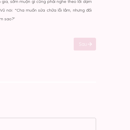
h gia, sớm muộn gì cũng phải nghe theo lời dạm
Vũ nói: “Cha muốn sửa chữa lỗi lầm, nhưng đối
àm sao?”
Sau