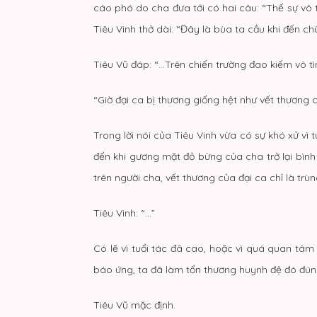
cáo phó do cha đưa tới có hai câu: “Thế sự vô t
Tiêu Vinh thở dài: “Đây là bùa ta cầu khi đến c
Tiêu Vũ đáp: “…Trên chiến trường đao kiếm vô tìn
“Giờ đại ca bị thương giống hệt như vết thương
Trong lời nói của Tiêu Vinh vừa có sự khó xử vì t
đến khi gương mặt đỏ bừng của cha trở lại bình
trên người cha, vết thương của đại ca chỉ là trùn
Tiêu Vinh: “…”
Có lẽ vì tuổi tác đã cao, hoặc vì quá quan tâm 
báo ứng, ta đã làm tổn thương huynh đệ đó đú
Tiêu Vũ mặc định.