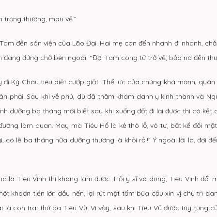
n trọng thương, mau về.”
ão Tam đến sân viện của Lão Đại. Hai mẹ con đến nhanh đi nhanh, ch
 đang đứng chờ bên ngoài: “Đợi Tam công tử trở về, bảo nó đến thư
đi Ký Châu tiêu diệt cướp giật. Thế lực của chúng khá mạnh, quân t
hân phải. Sau khi về phủ, dù đã thăm khám danh y kinh thành và Ngự
ĩnh dưỡng ba tháng mới biết sau khi xuống đất đi lại được thì có k
n đường làm quan. May mà Tiêu Hổ là kẻ thô lỗ, vô tư, bất kể đối m
ì, có lẽ ba tháng nữa dưỡng thương là khỏi rồi!” Ý ngoài lời là, đợi 
ha là Tiêu Vinh thì không làm được. Hỏi y sĩ vô dụng, Tiêu Vinh đổi 
t khoản tiền lớn dầu nến, lại rút một tấm bùa cầu xin vị chủ trì d
 hai là con trai thứ ba Tiêu Vũ. Vì vậy, sau khi Tiêu Vũ được tùy tùng