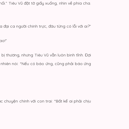
i.” Tiêu Vũ đặt tờ giấy xuống, nhìn về phía cha.
đại ca người chính trực, đâu từng có lỗi với ai?”
ao!”
i bị thương, nhưng Tiêu Vũ vẫn luôn bình tĩnh. Đợi
n nhiên nói: “Nếu có báo ứng, cũng phải báo ứng
 chuyện chính với con trai: “Bất kể ai phải chịu