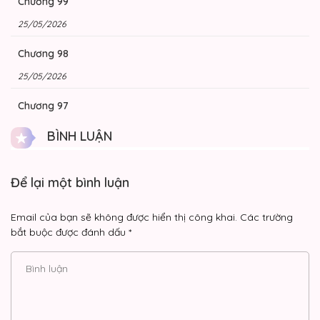
Chương 99
2. Thể loại: viễn tưởng, trùng sinh, gia đình, hiện đại
25/05/2026
3. Chuyển ngữ bởi Nora Translation Team
Chương 98
25/05/2026
Chương 97
25/05/2026
BÌNH LUẬN
Chương 96
Để lại một bình luận
25/05/2026
Chương 95
Email của bạn sẽ không được hiển thị công khai.
Các trường
bắt buộc được đánh dấu
*
25/05/2026
Chương 94
25/05/2026
Chương 93