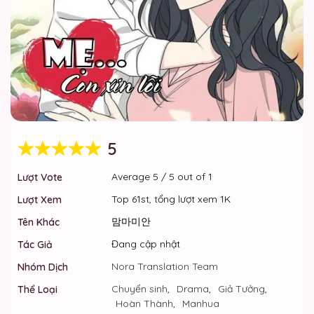
5
Average
5
/
5
out of
1
Lượt Vote
Top 61st, tổng lượt xem 1K
Lượt Xem
맘마미안
Tên Khác
Đang cập nhật
Tác Giả
Nora Translation Team
Nhóm Dịch
Chuyển sinh
,
Drama
,
Giả Tưởng
,
Thể Loại
Hoàn Thành
,
Manhua