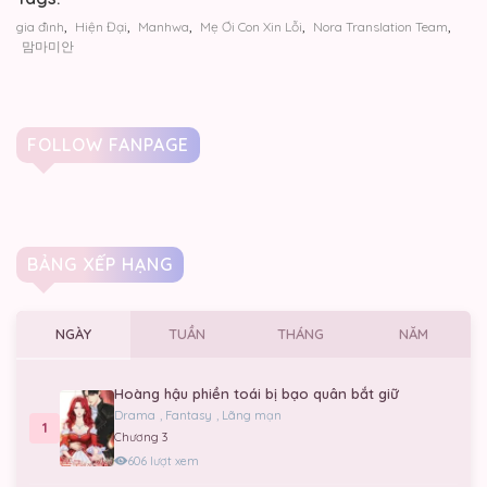
Chương 68
gia đình
,
Hiện Đại
,
Manhwa
,
Mẹ Ơi Con Xin Lỗi
,
Nora Translation Team
,
맘마미안
24/05/2026
Chương 67
24/05/2026
FOLLOW FANPAGE
Chương 66
24/05/2026
BẢNG XẾP HẠNG
Chương 65
24/05/2026
NGÀY
TUẦN
THÁNG
NĂM
Chương 64
24/05/2026
Hoàng hậu phiền toái bị bạo quân bắt giữ
Drama
,
Fantasy
,
Lãng mạn
Chương 63
1
Chương 3
24/05/2026
606 lượt xem