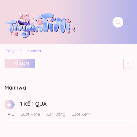
Trang chủ
Manhwa
THỂ LOẠI
Manhwa
1 KẾT QUẢ
A-Z
Lượt Vote
Xu Hướng
Lượt Xem