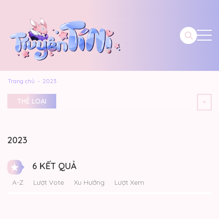
Trang chủ
2023
THỂ LOẠI
2023
6 KẾT QUẢ
A-Z
Lượt Vote
Xu Hướng
Lượt Xem