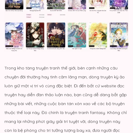
Trong kho tàng truyện tranh thế giới, bên cạnh những câu
chuyện đời thường hay tình cảm lãng mạn, dòng truyện kỳ ảo
luôn giữ một vị trí vô cùng đặc biệt. Đi đến bất cứ website đọc
truyện hay diễn đàn thảo luận nào, bạn cũng dễ dàng bắt gặp
những bài viết, những cuộc bàn tán xôn xao về các bộ truyện
thuộc thể loại này. Đó chính là
truyện tranh fantasy
. Không chỉ
mang lại những phút giây giải trí tuyệt vời, dòng truyện này
còn là bệ phóng cho trí tưởng tượng bay xa, đưa người đọc