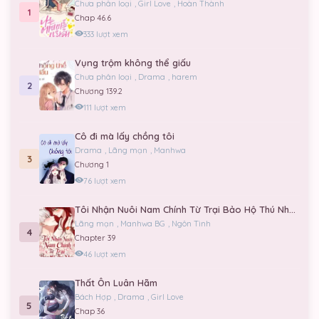
Chưa phân loại
,
Girl Love
,
Hoàn Thành
1
Chap 46.6
333 lượt xem
Vụng trộm không thể giấu
Chưa phân loại
,
Drama
,
harem
2
Chương 139.2
111 lượt xem
Cô đi mà lấy chồng tôi
Drama
,
Lãng mạn
,
Manhwa
3
Chương 1
76 lượt xem
Tôi Nhận Nuôi Nam Chính Từ Trại Bảo Hộ Thú Nhân.
Lãng mạn
,
Manhwa BG
,
Ngôn Tình
4
Chapter 39
46 lượt xem
Thất Ôn Luân Hãm
Bách Hợp
,
Drama
,
Girl Love
5
Chap 36