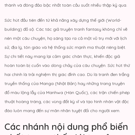
thành và đông đảo bậc nhất toàn cầu suốt nhiều thập kỷ qua.
Sức hút đầu tiên đến từ khả năng xây dựng thế giới (World-
building) đồ sộ. Các tác giả truyện tranh fantasy không chỉ vẽ
nên một câu chuyện, họ sáng tạo ra cả một vũ trụ mới với lịch
sử, địa lý, tôn giáo và hệ thống sức mạnh ma thuật riêng biệt.
Sự chi tiết này mang lại cảm giác chân thực, khiến độc giả
hoàn toàn bị cuốn vào dòng chảy của câu chuyện. Sức hút thứ
hai chính là trải nghiệm thị giác đỉnh cao. Dù là tranh đen trắng
truyền thống của Manga (Nhật Bản) hay những trang truyện
đổ màu lộng lẫy của Manhwa (Hàn Quốc), các trận chiến phép
thuật hoàng tráng, các vùng đất kỳ vĩ và tạo hình nhân vật độc
đáo luôn mang đến sự mãn nhãn tuyệt đối cho người xem.
Các nhánh nội dung phổ biến