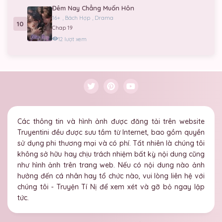
Đêm Nay Chẳng Muốn Hôn
16+
,
Bách Hợp
,
Drama
10
Chap 19
12 lượt xem
Các thông tin và hình ảnh được đăng tải trên website
Truyentini đều được sưu tầm từ Internet, bao gồm quyền
sử dụng phi thương mại và có phí. Tất nhiên là chúng tôi
không sở hữu hay chịu trách nhiệm bất kỳ nội dung cũng
như hình ảnh trên trang web. Nếu có nội dung nào ảnh
hưởng đến cá nhân hay tổ chức nào, vui lòng liên hệ với
chúng tôi - Truyện Tí Nị để xem xét và gỡ bỏ ngay lập
tức.