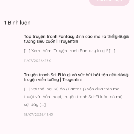
1 Bình luận
Top truyện tranh Fantasy đỉnh cao mở ra thế giới giả
BÌNH LUẬN
tưởng siêu cuốn | Truyentini
[…] Xem thêm: Truyện tranh Fantasy là gì? […]
11/07/2026/23:01
Truyện tranh Sci-Fi là gì và sức hút bất tận của dòng
BÌNH LUẬN
truyện viễn tưởng | Truyentini
[…] với thể loại Kỳ ảo (Fantasy) vốn dựa trên ma
thuật và thần thoại, truyện tranh Sci-Fi luôn có một
sợi dây […]
18/07/2026/18:45