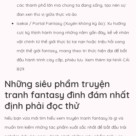
các thành phố lớn mà chúng ta đang sống, tạo nên sự
đan xen thú vị giữa thực và ảo.
Isekai / Portal Fantasy (Xuyên không kỳ ảo): Xu hướng
cực kỳ thịnh hành trong những năm gần đây, kể về nhân
vật chính từ thế giới thực bị tai nạn hoặc triệu hồi sang
một thế giới fantasy, mang theo tri thức hiện đại để bắt
đầu hành trình cày cấp, phiêu lưu. Xem thêm tại
NHÀ CÁI
B29
.
Những siêu phẩm truyện
tranh fantasy đình đám nhất
định phải đọc thử
Nếu bạn vừa mới tìm hiểu xem truyện tranh fantasy là gì và
muốn tìm kiếm những tác phẩm xuất sắc nhất để bắt đầu trải