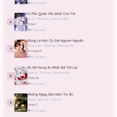
39 lượt xem
Vị Phu Quân Yếu Đuối Của Tôi
Âu cổ
,
Manhwa
,
Manhwa BG
6
Chap 1
21 lượt xem
Đúng Là Một Cô Gái Ngoan Ngoãn
Lãng mạn
,
Manhua
,
Manhua BG
7
Chương 41
16 lượt xem
Ác Nữ Hung Ác Nhất Đã Trở Lại
Drama
,
Fantasy
,
Manhwa BG
8
Chap 20
13 lượt xem
Những Ngày Nơi Hầm Trú Ẩn
Action
,
Bạo Lực
,
Drama
9
Chap 3
12 lượt xem