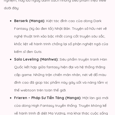
nghiệm, hãy lưu ngay danh sách những siêu phẩm triệu view
dưới đây:
Berserk (
Manga
):
Kiệt tác đỉnh cao của dòng Dark
Fantasy (kỳ ảo đen tối) Nhật Bản. Truyện sở hữu nét vẽ
nghệ thuật tinh xảo bậc nhất cùng cốt truyện sâu sắc,
khốc liệt về hành trình chống lại số phận nghiệt ngã của
kiếm sĩ đen Guts.
Solo Leveling (Manhwa):
Siêu phẩm truyện tranh Hàn
Quốc kết hợp giữa fantasy hiện đại và hệ thống thăng
cấp game. Những trận chiến mãn nhãn, nét vẽ đổ màu
đỉnh cao đã giúp tác phẩm này gây sốt và nâng tầm vị
thế webtoon trên toàn thế giới.
Frieren – Pháp Sư Tiễn Táng (Manga):
Một làn gió mới
của dòng High Fantasy truyền thống. Truyện không kể
về hành trình đi diệt Ma Vương, mà khai thác cuộc sống