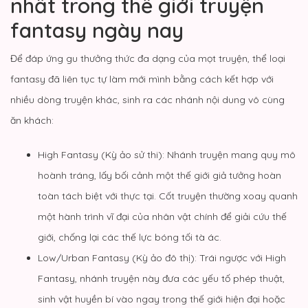
nhất trong thế giới truyện
fantasy ngày nay
Để đáp ứng gu thưởng thức đa dạng của mọt truyện, thể loại
fantasy đã liên tục tự làm mới mình bằng cách kết hợp với
nhiều dòng truyện khác, sinh ra các nhánh nội dung vô cùng
ăn khách:
High Fantasy (Kỳ ảo sử thi): Nhánh truyện mang quy mô
hoành tráng, lấy bối cảnh một thế giới giả tưởng hoàn
toàn tách biệt với thực tại. Cốt truyện thường xoay quanh
một hành trình vĩ đại của nhân vật chính để giải cứu thế
giới, chống lại các thế lực bóng tối tà ác.
Low/Urban Fantasy (Kỳ ảo đô thị): Trái ngược với High
Fantasy, nhánh truyện này đưa các yếu tố phép thuật,
sinh vật huyền bí vào ngay trong thế giới hiện đại hoặc