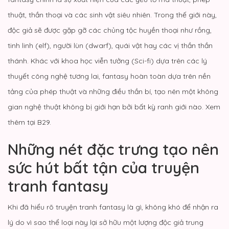
thuật, thần thoại và các sinh vật siêu nhiên. Trong thế giới này,
độc giả sẽ được gặp gỡ các chủng tộc huyền thoại như rồng,
tinh linh (elf), người lùn (dwarf), quái vật hay các vị thần thần
thánh. Khác với khoa học viễn tưởng (Sci-fi) dựa trên các lý
thuyết công nghệ tương lai, fantasy hoàn toàn dựa trên nền
tảng của phép thuật và những điều thần bí, tạo nên một không
gian nghệ thuật không bị giới hạn bởi bất kỳ ranh giới nào. Xem
thêm tại
B29
.
Những nét đặc trưng tạo nên
sức hút bất tận của truyện
tranh fantasy
Khi đã hiểu rõ truyện tranh fantasy là gì, không khó để nhận ra
lý do vì sao thể loại này lại sở hữu một lượng độc giả trung