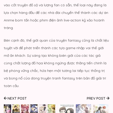
vào cốt truyện đồ sộ và lượng fan có sẵn, thể loại này đang là
lựa chọn hàng đầu để các nhà đài chuyển thể thành các dự án
Anime bom tấn hoặc phim điện ảnh live-action kỹ xảo hoành
tráng.
Bên cạnh đó, thế giới quan của truyện fantasy cũng là chất liệu
tuyệt vời để phát triển thành các tựa game nhập vai thế giới
mở ăn khách. Sự sáng tạo không biên giới của các tác giả
cùng chất lượng đồ họa không ngừng được thăng tiến chính là
bệ phóng vững chắc, hứa hẹn một tương lai tiếp tục thống trị
và bùng nổ của dòng truyện tranh fantasy trên bản đồ giải trí
toàn cầu.
NEXT POST
PREV POST