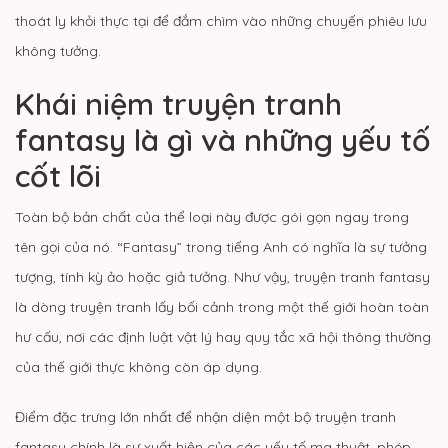
thoát ly khỏi thực tại để đắm chìm vào những chuyến phiêu lưu
không tưởng.
Khái niệm truyện tranh
fantasy là gì và những yếu tố
cốt lõi
Toàn bộ bản chất của thể loại này được gói gọn ngay trong
tên gọi của nó. “Fantasy” trong tiếng Anh có nghĩa là sự tưởng
tượng, tính kỳ ảo hoặc giả tưởng. Như vậy, truyện tranh fantasy
là dòng truyện tranh lấy bối cảnh trong một thế giới hoàn toàn
hư cấu, nơi các định luật vật lý hay quy tắc xã hội thông thường
của thế giới thực không còn áp dụng.
Điểm đặc trưng lớn nhất để nhận diện một bộ truyện tranh
fantasy chính là sự xuất hiện của các yếu tố ma thuật, phép