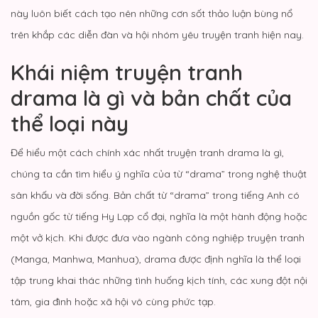
này luôn biết cách tạo nên những cơn sốt thảo luận bùng nổ
trên khắp các diễn đàn và hội nhóm yêu truyện tranh hiện nay.
Khái niệm truyện tranh
drama là gì và bản chất của
thể loại này
Để hiểu một cách chính xác nhất truyện tranh drama là gì,
chúng ta cần tìm hiểu ý nghĩa của từ “drama” trong nghệ thuật
sân khấu và đời sống. Bản chất từ “drama” trong tiếng Anh có
nguồn gốc từ tiếng Hy Lạp cổ đại, nghĩa là một hành động hoặc
một vở kịch. Khi được đưa vào ngành công nghiệp truyện tranh
(Manga,
Manhwa
, Manhua), drama được định nghĩa là thể loại
tập trung khai thác những tình huống kịch tính, các xung đột nội
tâm, gia đình hoặc xã hội vô cùng phức tạp.