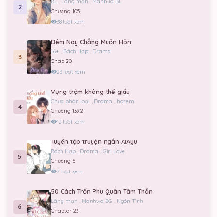
BL
,
Lãng mạn
,
Manhua BL
2
Chương 105
38 lượt xem
Đêm Nay Chẳng Muốn Hôn
16+
,
Bách Hợp
,
Drama
3
Chap 20
23 lượt xem
Vụng trộm không thể giấu
Chưa phân loại
,
Drama
,
harem
4
Chương 139.2
12 lượt xem
Tuyển tập truyện ngắn AiAyu
Bách Hợp
,
Drama
,
Girl Love
5
Chương 6
7 lượt xem
50 Cách Trốn Phu Quân Tâm Thần
Lãng mạn
,
Manhwa BG
,
Ngôn Tình
6
Chapter 23