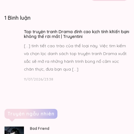
1 Bình luận
Top truyện tranh Drama đỉnh cao kịch tính khiến bạn
BÌNH LUẬN
không thể rời mắt | Truyentini
[…] tình tiết cao trào của thể loại này. Việc tìm kiếm
và chọn lọc danh sách top truyện tranh Drama xuất
sắc sẽ mở ra những hành trình bùng nổ cảm xúc
chân thực, đưa bạn qua […]
11/07/2026/23:38
Truyện ngẫu nhiên
Bad Friend