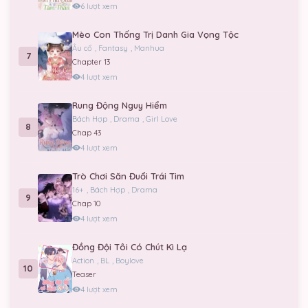
6 lượt xem
Mèo Con Thống Trị Danh Gia Vọng Tộc
Âu cổ
,
Fantasy
,
Manhua
7
Chapter 13
4 lượt xem
Rung Động Nguy Hiểm
Bách Hợp
,
Drama
,
Girl Love
8
Chap 43
4 lượt xem
Trò Chơi Săn Đuổi Trái Tim
16+
,
Bách Hợp
,
Drama
9
Chap 10
4 lượt xem
Đồng Đội Tôi Có Chút Kì Lạ
Action
,
BL
,
Boylove
10
Teaser
4 lượt xem