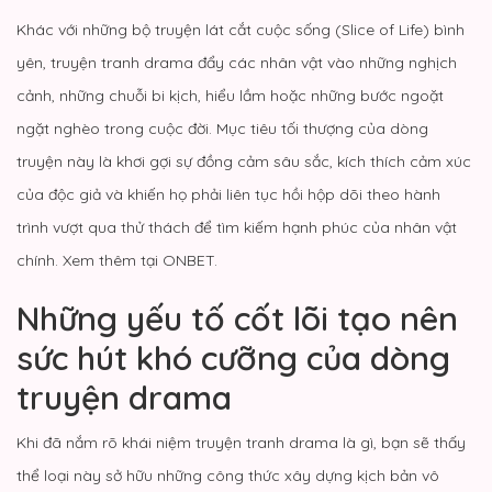
Khác với những bộ truyện lát cắt cuộc sống (Slice of Life) bình
yên, truyện tranh drama đẩy các nhân vật vào những nghịch
cảnh, những chuỗi bi kịch, hiểu lầm hoặc những bước ngoặt
ngặt nghèo trong cuộc đời. Mục tiêu tối thượng của dòng
truyện này là khơi gợi sự đồng cảm sâu sắc, kích thích cảm xúc
của độc giả và khiến họ phải liên tục hồi hộp dõi theo hành
trình vượt qua thử thách để tìm kiếm hạnh phúc của nhân vật
chính. Xem thêm tại
ONBET
.
Những yếu tố cốt lõi tạo nên
sức hút khó cưỡng của dòng
truyện drama
Khi đã nắm rõ khái niệm truyện tranh drama là gì, bạn sẽ thấy
thể loại này sở hữu những công thức xây dựng kịch bản vô