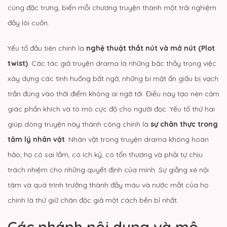
cùng đặc trưng, biến mỗi chương truyện thành một trải nghiệm
đầy lôi cuốn.
Yếu tố đầu tiên chính là
nghệ thuật thắt nút và mở nút (Plot
twist)
. Các tác giả truyện drama là những bậc thầy trong việc
xây dựng các tình huống bất ngờ, những bí mật ẩn giấu bị vạch
trần đúng vào thời điểm không ai ngờ tới. Điều này tạo nên cảm
giác phấn khích và tò mò cực độ cho người đọc. Yếu tố thứ hai
giúp dòng truyện này thành công chính là
sự chân thực trong
tâm lý nhân vật
. Nhân vật trong truyện drama không hoàn
hảo; họ có sai lầm, có ích kỷ, có tổn thương và phải tự chịu
trách nhiệm cho những quyết định của mình. Sự giằng xé nội
tâm và quá trình trưởng thành đầy máu và nước mắt của họ
chính là thứ giữ chân độc giả một cách bền bỉ nhất.
Các nhánh nội dung và mô-