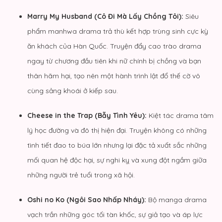
Marry My Husband (Cô Đi Mà Lấy Chồng Tôi):
Siêu
phẩm manhwa drama trả thù kết hợp trùng sinh cực kỳ
ăn khách của Hàn Quốc. Truyện đẩy cao trào drama
ngay từ chương đầu tiên khi nữ chính bị chồng và bạn
thân hãm hại, tạo nên một hành trình lật đổ thế cờ vô
cùng sảng khoái ở kiếp sau.
Cheese in the Trap (Bẫy Tình Yêu):
Kiệt tác drama tâm
lý học đường và đô thị hiện đại. Truyện không có những
tình tiết đao to búa lớn nhưng lại đặc tả xuất sắc những
mối quan hệ độc hại, sự nghi kỵ và xung đột ngầm giữa
những người trẻ tuổi trong xã hội.
Oshi no Ko (Ngôi Sao Nhấp Nháy):
Bộ manga drama
vạch trần những góc tối tàn khốc, sự giả tạo và áp lực