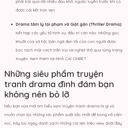
phải trải qua rất nhiều đau khổ, ngược luyến trước khi có
được cái kết trọn vẹn.
Drama tâm lý tội phạm và Giật gân (Thriller Drama):
Kết hợp các yếu tố hình sự, đấu trí cân não. Những góc
khuất của xã hội, bản ngã đen tối của con người được
bóc tách một cách trần trụi và nghẹt thở qua từng trang
truyện. Xem thêm tại
NHÀ CÁI ONBET
.
Những siêu phẩm truyện
tranh drama đình đám bạn
không nên bỏ lỡ
Nếu bạn vừa mới tìm hiểu xem truyện tranh drama là gì và
muốn chọn lọc những tác phẩm xuất sắc nhất để bùng nổ cảm
xúc, hãy lưu ngay danh sách những cái tên triệu view dưới đây: