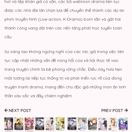
hút và tệp khán giả có sẵn, các bộ webtoon drama liên tục
được các nhà đài lớn chọn lựa để chuyển thể thành các dự án
phim truyền hình (Live-action, K-Drama) bom tấn và gặt hái
thành công vang dội trên các nền tảng phát trực tuyến toàn
cầu.
Sự sáng tạo không ngừng nghỉ của các tác giả trong việc liên
tục cập nhật những vấn đề nóng hổi của xã hội thực tế vào
trang truyện chính là bệ phóng vững chắc. Điều này hứa hẹn
một tương lai tiếp tục thống trị và phát triển rực rỡ của dòng
truyện tranh drama, mang đến cho độc giả những món ăn tinh
thần sâu sắc và đầy chiêm nghiệm.
NEXT POST
PREV POST