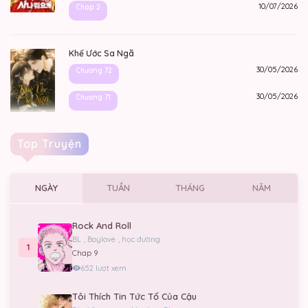
10/07/2026
Chap 2
Khế Ước Sa Ngã
30/05/2026
Chương 72
30/05/2026
Chương 71
Top Truyện
NGÀY
TUẦN
THÁNG
NĂM
Rock And Roll
BL
,
Boylove
,
học đường
1
Chap 9
652 lượt xem
Tôi Thích Tin Tức Tố Của Cậu