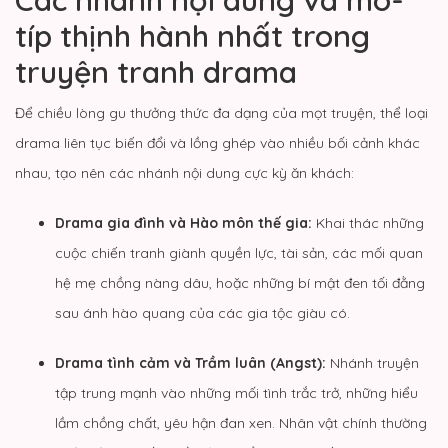
típ thịnh hành nhất trong
truyện tranh drama
Để chiều lòng gu thưởng thức đa dạng của mọt truyện, thể loại
drama liên tục biến đổi và lồng ghép vào nhiều bối cảnh khác
nhau, tạo nên các nhánh nội dung cực kỳ ăn khách:
Drama gia đình và Hào môn thế gia:
Khai thác những
cuộc chiến tranh giành quyền lực, tài sản, các mối quan
hệ mẹ chồng nàng dâu, hoặc những bí mật đen tối đằng
sau ánh hào quang của các gia tộc giàu có.
Drama tình cảm và Trầm luân (Angst):
Nhánh truyện
tập trung mạnh vào những mối tình trắc trở, những hiểu
lầm chồng chất, yêu hận đan xen. Nhân vật chính thường