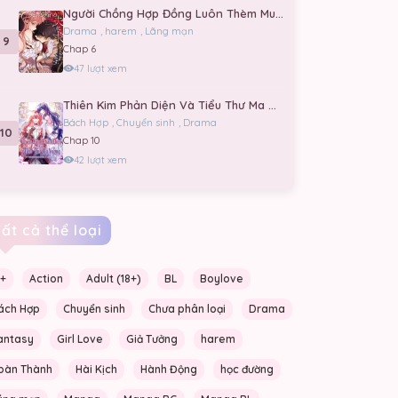
Người Chồng Hợp Đồng Luôn Thèm Muốn Tôi
Drama
,
harem
,
Lãng mạn
9
Chap 6
47 lượt xem
Thiên Kim Phản Diện Và Tiểu Thư Ma Vương
Bách Hợp
,
Chuyển sinh
,
Drama
10
Chap 10
42 lượt xem
ất cả thể loại
6+
Action
Adult (18+)
BL
Boylove
ách Hợp
Chuyển sinh
Chưa phân loại
Drama
antasy
Girl Love
Giả Tưởng
harem
oàn Thành
Hài Kịch
Hành Động
học đường