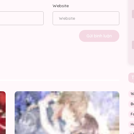
Website
T
Người
Ngài
1
Chồng
Tống
Hợp
Xin
B
Đồng
Hãy
Luôn
Bình
F
Thèm
Tĩnh!
Muốn
H
Tôi