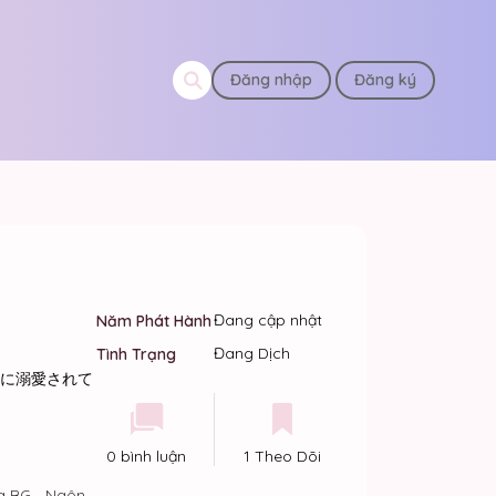
Đăng nhập
Đăng ký
Đang cập nhật
Năm Phát Hành
Đang Dịch
Tình Trạng
に溺愛されて
0 bình luận
1 Theo Dõi
a BG
,
Ngôn