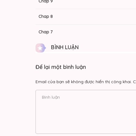
Chap 9
Chap 8
Chap 7
BÌNH LUẬN
Chap 6
Chap 5
Để lại một bình luận
Chap 4
Email của bạn sẽ không được hiển thị công khai.
C
Chap 3
Chap 2
Chap 1