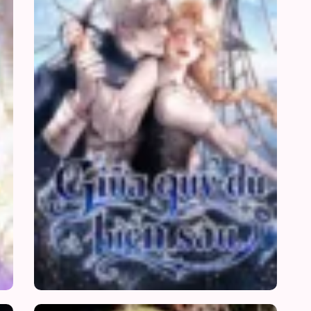
Người
Sâu
Hầu
Chấp
Trỗi