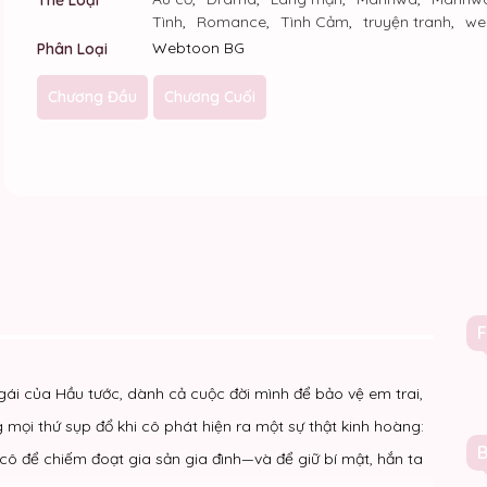
Tình
,
Romance
,
Tình Cảm
,
truyện tranh
,
we
Webtoon BG
Phân Loại
Chương Đầu
Chương Cuối
gái của Hầu tước, dành cả cuộc đời mình để bảo vệ em trai,
ọi thứ sụp đổ khi cô phát hiện ra một sự thật kinh hoàng:
i cô để chiếm đoạt gia sản gia đình—và để giữ bí mật, hắn ta