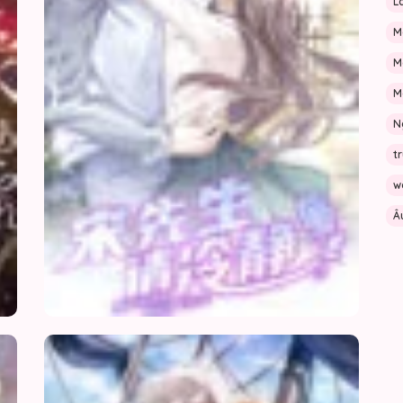
L
M
M
M
N
t
w
Â
Cuộc
Giữa
Sống
Quỷ
Yên
Dữ
Bình
Và
Của
Biển