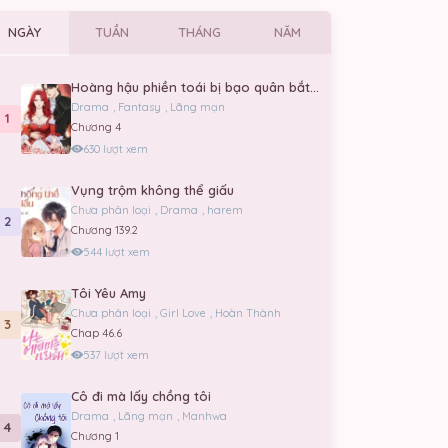
NGÀY
TUẦN
THÁNG
NĂM
Hoàng hậu phiền toái bị bạo quân bắt giữ
Drama
,
Fantasy
,
Lãng mạn
1
Chương 4
630 lượt xem
Vụng trộm không thể giấu
Chưa phân loại
,
Drama
,
harem
2
Chương 139.2
544 lượt xem
Tôi Yêu Amy
Chưa phân loại
,
Girl Love
,
Hoàn Thành
3
Chap 46.6
537 lượt xem
Cô đi mà lấy chồng tôi
Drama
,
Lãng mạn
,
Manhwa
4
Chương 1