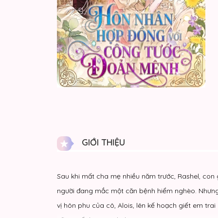
GIỚI THIỆU
Sau khi mất cha mẹ nhiều năm trước, Rashel, con 
người đang mắc một căn bệnh hiểm nghèo. Nhưng m
vị hôn phu của cô, Alois, lên kế hoạch giết em tra