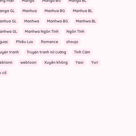
ãng mạn
Manga
Manga BG
Manga BL
anga GL
Manhua
Manhua BG
Manhua BL
anhua GL
Manhwa
Manhwa BG
Manhwa BL
anhwa GL
Manhwa Ngôn Tình
Ngôn Tình
gược
Phiêu Lưu
Romance
shoujo
ruyện tranh
Truyện tranh nữ cường
Tình Cảm
ebtonn
webtoon
Xuyên không
Yaoi
Yuri
u cổ