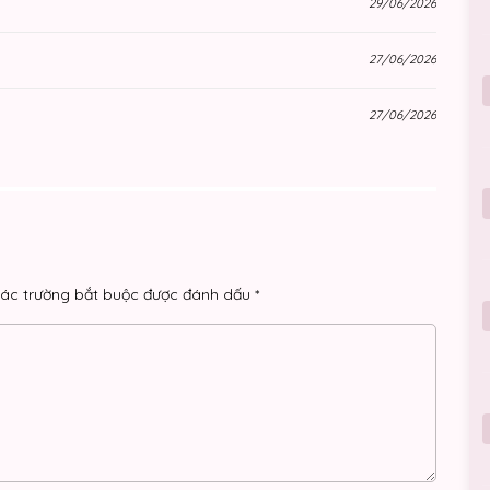
29/06/2026
27/06/2026
27/06/2026
27/06/2026
26/06/2026
26/06/2026
ác trường bắt buộc được đánh dấu
*
24/06/2026
22/06/2026
22/06/2026