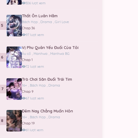
306 lượt xem
Thất Ôn Luân Hãm
Bách Hợp
,
Drama
,
Girl Love
5
Chap 36
97 lượt xem
Vị Phu Quân Yếu Đuối Của Tôi
Âu cổ
,
Manhwa
,
Manhwa BG
6
Chap 1
72 lượt xem
Trò Chơi Săn Đuổi Trái Tim
16+
,
Bách Hợp
,
Drama
7
Chap 9
67 lượt xem
Đêm Nay Chẳng Muốn Hôn
16+
,
Bách Hợp
,
Drama
8
Chap 19
61 lượt xem