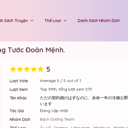
h Sách Truyện
Thể Loại
Danh Sách Nhóm Dịch
ng Tước Đoản Mệnh.
5
Average
5
/
5
out of
1
Lượt Vote
Top 99th, tổng lượt xem 575
Lượt Xem
ただの契約婚のはずなのに、余命一年の冷徹公爵
Tên Khác
います
Đang cập nhật
Tác Giả
Bạch Dương Team
Nhóm Dịch
Âu cổ
,
Drama
,
Lãng mạn
,
Manhwa
,
Manhw
Thể Loại