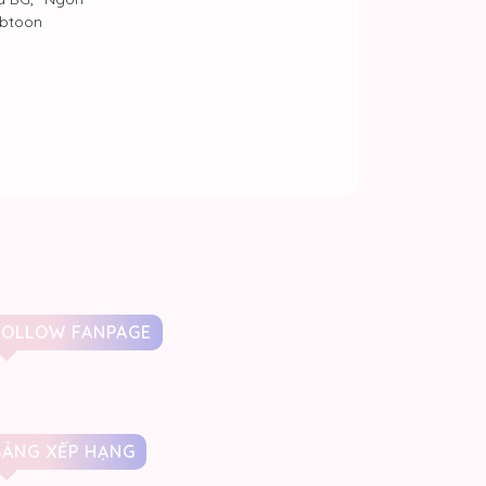
btoon
FOLLOW FANPAGE
BẢNG XẾP HẠNG