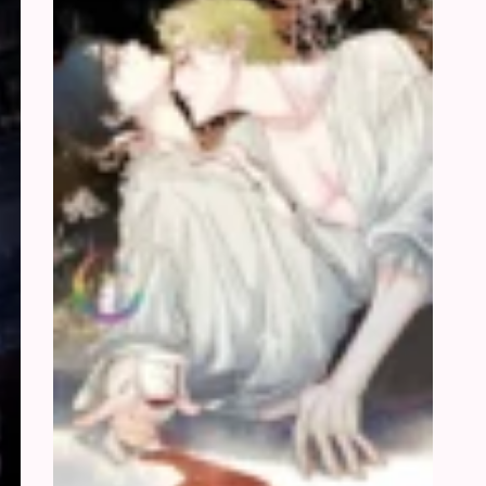
Sự
Dậy
Thỏ
Từ
Tai
Tro
Cụp
Tàn