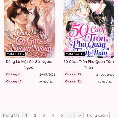
MANHUA BG
MANHWA BG
Đúng Là Một Cô Gái Ngoan
50 Cách Trốn Phu Quân Tâm
Ngoãn
Thần
Chương 41
Chapter 23
29/07/2026
2 ngày trước
Chương 40
Chapter 22
25/07/2026
02/08/2026
Trang 1/8
1
2
3
4
5
...
»
Trang cuối »