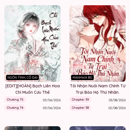
NGÔN TÌNH, CỔ ĐẠI
MANHWA BG
[EDIT][HOÀN] Bạch Liên Hoa
Tôi Nhận Nuôi Nam Chính Từ
Chỉ Muốn Cứu Thế
Trại Bảo Hộ Thú Nhân.
Chương 75
Chapter 39
05/06/2026
03/08/2026
Chương 74
Chapter 38
05/06/2026
02/08/2026