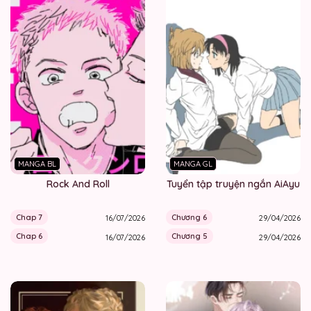
MANGA BL
MANGA GL
Rock And Roll
Tuyển tập truyện ngắn AiAyu
Chap 7
Chương 6
16/07/2026
29/04/2026
Chap 6
Chương 5
16/07/2026
29/04/2026