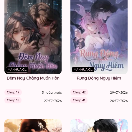
MANHUA GL
MANHUA GL
Đêm Nay Chẳng Muốn Hôn
Rung Động Nguy Hiểm
Chap 19
Chap 42
3 ngày trước
29/07/2026
Chap 18
Chap 41
27/07/2026
26/07/2026