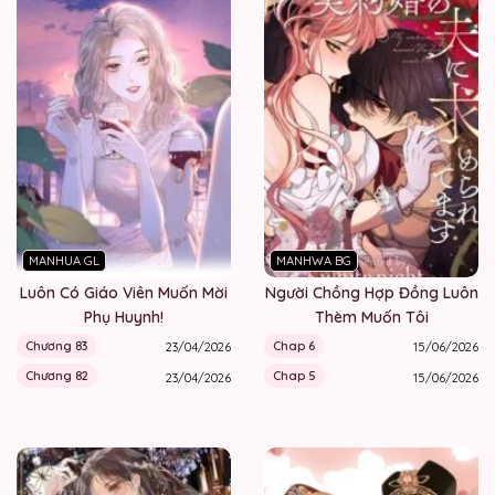
MANHUA GL
MANHWA BG
Luôn Có Giáo Viên Muốn Mời
Người Chồng Hợp Đồng Luôn
Phụ Huynh!
Thèm Muốn Tôi
Chương 83
Chap 6
23/04/2026
15/06/2026
Chương 82
Chap 5
23/04/2026
15/06/2026