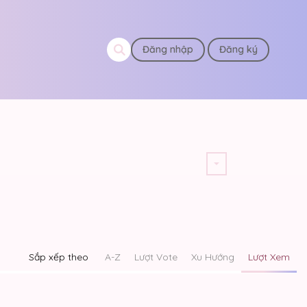
Đăng nhập
Đăng ký
Sắp xếp theo
A-Z
Lượt Vote
Xu Hướng
Lượt Xem