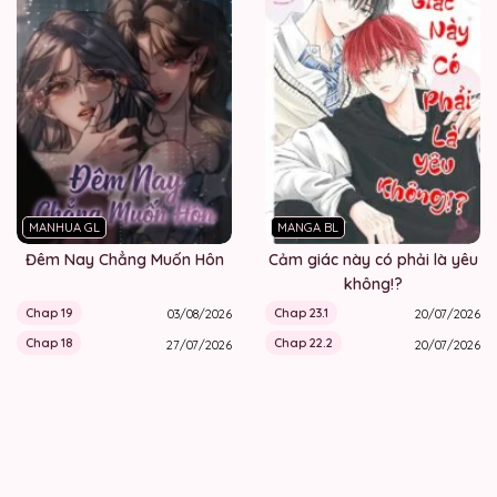
MANHUA GL
MANGA BL
Đêm Nay Chẳng Muốn Hôn
Cảm giác này có phải là yêu
không!?
Chap 19
Chap 23.1
03/08/2026
20/07/2026
Chap 18
Chap 22.2
27/07/2026
20/07/2026