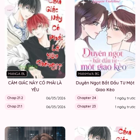
MANGA BL
MANHWA BG
CẢM GIÁC NÀY CÓ PHẢI LÀ
Duyên Ngọt Bắt Đầu Từ Một
YÊU
Giao Kèo
Chap 21.2
Chapter 24
06/05/2026
1 ngày trước
Chap 21.1
Chapter 23
06/05/2026
1 ngày trước