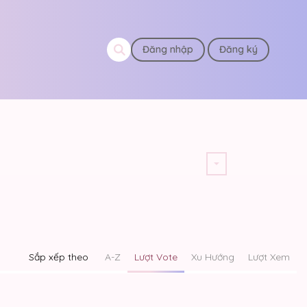
Đăng nhập
Đăng ký
Sắp xếp theo
A-Z
Lượt Vote
Xu Hướng
Lượt Xem