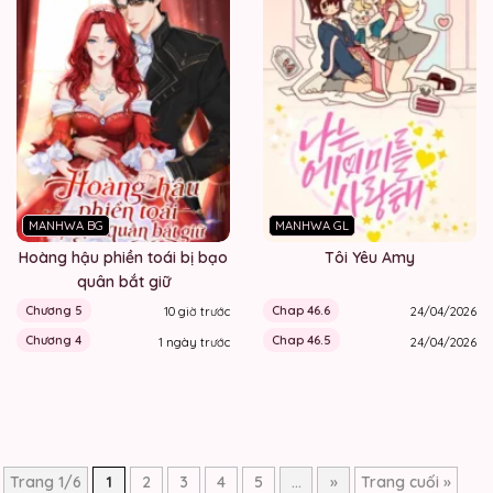
MANHWA BG
MANHWA GL
Hoàng hậu phiền toái bị bạo
Tôi Yêu Amy
quân bắt giữ
Chương 5
Chap 46.6
10 giờ trước
24/04/2026
Chương 4
Chap 46.5
1 ngày trước
24/04/2026
Trang 1/6
1
2
3
4
5
...
»
Trang cuối »