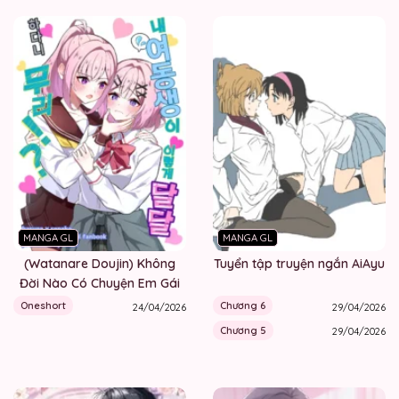
MANGA GL
MANGA GL
(Watanare Doujin) Không
Tuyển tập truyện ngắn AiAyu
Đời Nào Có Chuyện Em Gái
Của Mình Lại Ngọt Ngào Thế
Oneshort
Chương 6
24/04/2026
29/04/2026
Này?!
Chương 5
29/04/2026