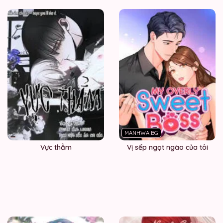
MANHWA BG
Vực thẳm
Vị sếp ngọt ngào của tôi