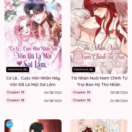
MANHWA BG
MANHWA BG
Có Lẽ… Cuộc Hôn Nhân Này
Tôi Nhận Nuôi Nam Chính Từ
Vốn Đã Là Một Sai Lầm.
Trại Bảo Hộ Thú Nhân.
Chapter 39
Chapter 39
04/08/2026
03/08/2026
Chapter 38
Chapter 38
04/08/2026
02/08/2026
New