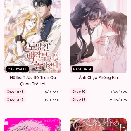
MANHWA BG
MANHUA GL
Nữ Bá Tước Bỏ Trốn Đã
Ảnh Chụp Phòng Kín
Quay Trở Lại
Chương 48
Chap 30
10/06/2026
25/05/2026
Chương 47
Chap 29
08/06/2026
23/05/2026