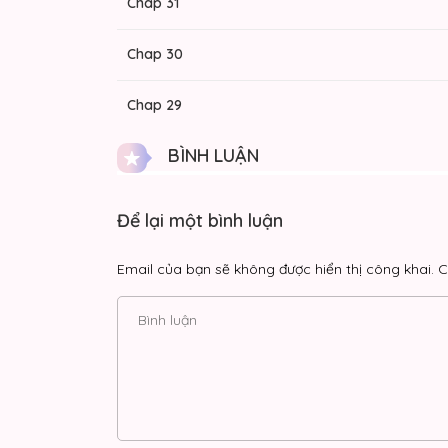
Chap 31
Chap 30
Chap 29
BÌNH LUẬN
Chap 28
Chap 27
Để lại một bình luận
Chap 26
Email của bạn sẽ không được hiển thị công khai.
C
Chap 25
Chap 24.5
Chap 24