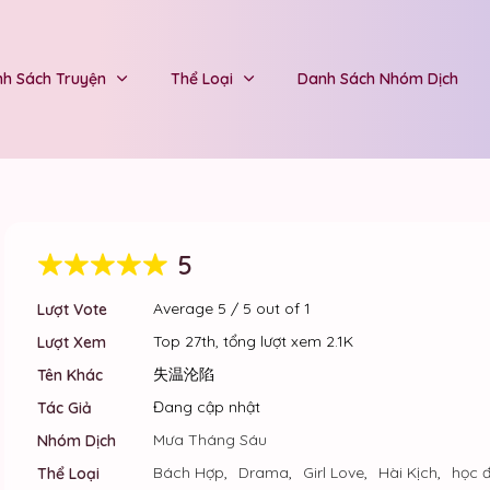
h Sách Truyện
Thể Loại
Danh Sách Nhóm Dịch
5
Average
5
/
5
out of
1
Lượt Vote
Top 27th, tổng lượt xem 2.1K
Lượt Xem
失温沦陷
Tên Khác
Đang cập nhật
Tác Giả
Mưa Tháng Sáu
Nhóm Dịch
Bách Hợp
,
Drama
,
Girl Love
,
Hài Kịch
,
học 
Thể Loại