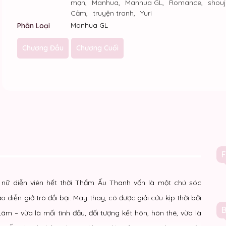
mạn
,
Manhua
,
Manhua GL
,
Romance
,
shou
Cảm
,
truyện tranh
,
Yuri
Manhua GL
Phân Loại
Chương Đầu
Chương Cuối
, nữ diễn viên hết thời Thẩm Ấu Thanh vốn là một chú sóc
o diễn giở trò đồi bại. May thay, cô được giải cứu kịp thời bởi
 – vừa là mối tình đầu, đối tượng kết hôn, hôn thê, vừa là