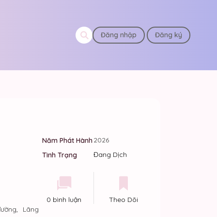
Đăng nhập
Đăng ký
2026
Năm Phát Hành
Đang Dịch
Tình Trạng
0 bình luận
Theo Dõi
đường
,
Lãng