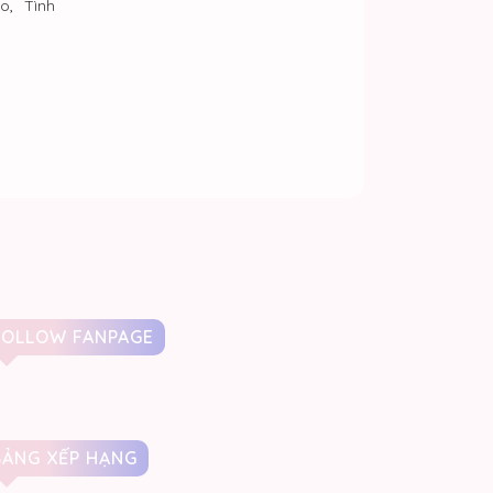
jo
,
Tình
FOLLOW FANPAGE
BẢNG XẾP HẠNG