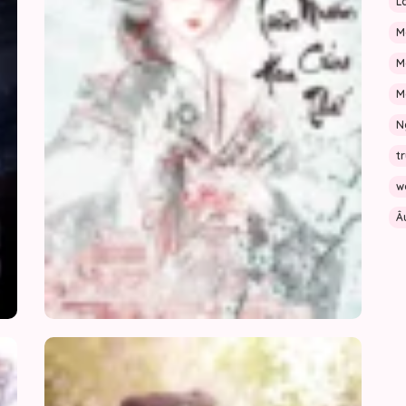
L
28/07/2026
M
M
28/07/2026
M
27/07/2026
N
t
27/07/2026
w
27/07/2026
Â
27/07/2026
27/07/2026
Ác
[ONES
26/07/2026
Thê
CÂU
Bị
CHUY
Ruồng
VỀ
26/07/2026
Bỏ
MỘT