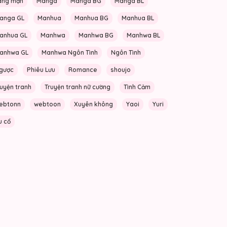
ãng mạn
Manga
Manga BG
Manga BL
anga GL
Manhua
Manhua BG
Manhua BL
anhua GL
Manhwa
Manhwa BG
Manhwa BL
anhwa GL
Manhwa Ngôn Tình
Ngôn Tình
gược
Phiêu Lưu
Romance
shoujo
ruyện tranh
Truyện tranh nữ cường
Tình Cảm
ebtonn
webtoon
Xuyên không
Yaoi
Yuri
u cổ
HOT]
ỆN