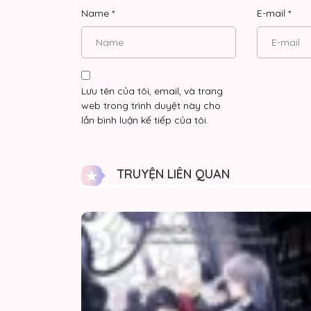
Chap 23
Name
*
E-mail
*
Chap 22
Chap 21
Lưu tên của tôi, email, và trang
web trong trình duyệt này cho
Chap 20
lần bình luận kế tiếp của tôi.
Chap 19
TRUYỆN LIÊN QUAN
Chap 18
Chap 17
Chap 16
Chap 15