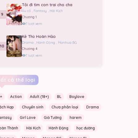
Tôi đi tìm con trai cho cha
Âu cổ
,
Fantasy
,
Hài Kịch
9
Chương 1
7 lượt xem
Kẻ Thù Hoàn Hảo
Drama
,
Hành Động
,
Manhua BG
10
Chương 4
7 lượt xem
ất cả thể loại
6+
Action
Adult (18+)
BL
Boylove
]
ách Hợp
Chuyển sinh
Chưa phân loại
Drama
antasy
Girl Love
Giả Tưởng
harem
oàn Thành
Hài Kịch
Hành Động
học đường