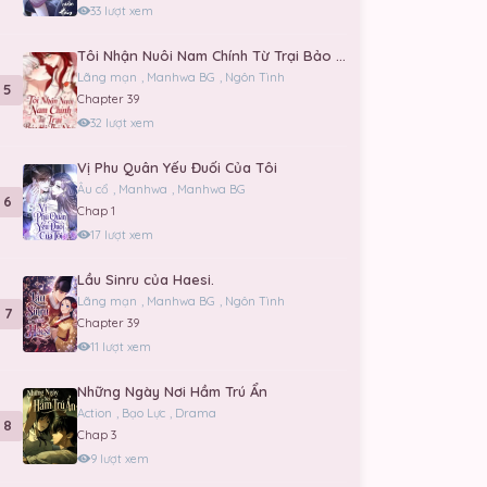
33 lượt xem
Tôi Nhận Nuôi Nam Chính Từ Trại Bảo Hộ Thú Nhân.
Lãng mạn
,
Manhwa BG
,
Ngôn Tình
5
Chapter 39
32 lượt xem
Vị Phu Quân Yếu Đuối Của Tôi
Âu cổ
,
Manhwa
,
Manhwa BG
6
Chap 1
17 lượt xem
Lầu Sinru của Haesi.
Lãng mạn
,
Manhwa BG
,
Ngôn Tình
7
Chapter 39
11 lượt xem
Những Ngày Nơi Hầm Trú Ẩn
Action
,
Bạo Lực
,
Drama
8
Chap 3
9 lượt xem