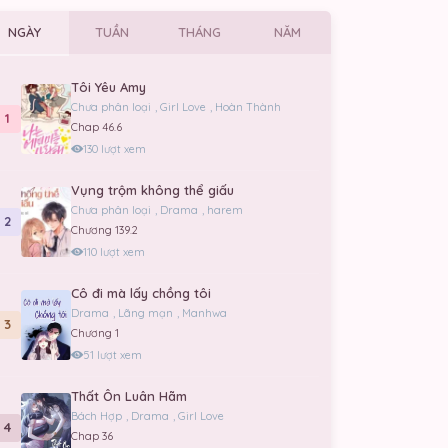
NGÀY
TUẦN
THÁNG
NĂM
Tôi Yêu Amy
Chưa phân loại
,
Girl Love
,
Hoàn Thành
1
Chap 46.6
130 lượt xem
Vụng trộm không thể giấu
Chưa phân loại
,
Drama
,
harem
2
Chương 139.2
110 lượt xem
Cô đi mà lấy chồng tôi
Drama
,
Lãng mạn
,
Manhwa
3
Chương 1
51 lượt xem
Thất Ôn Luân Hãm
Bách Hợp
,
Drama
,
Girl Love
4
Chap 36