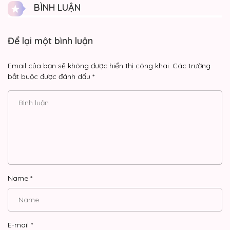
1 ngày trước
BÌNH LUẬN
Chap 38
Để lại một bình luận
2 ngày trước
Chap 37
Email của bạn sẽ không được hiển thị công khai.
Các trường
bắt buộc được đánh dấu
*
2 ngày trước
Chap 36
06/08/2026
Chap 35
06/08/2026
Chap 34
Name
*
05/08/2026
Chap 33
E-mail
*
05/08/2026