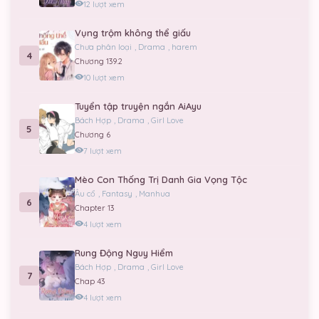
12 lượt xem
26/07/2026
Vụng trộm không thể giấu
Chap 2
Chưa phân loại
,
Drama
,
harem
4
Chương 139.2
26/07/2026
10 lượt xem
Chap 1
Tuyển tập truyện ngắn AiAyu
26/07/2026
Bách Hợp
,
Drama
,
Girl Love
5
Chương 6
7 lượt xem
Mèo Con Thống Trị Danh Gia Vọng Tộc
Âu cổ
,
Fantasy
,
Manhua
6
Chapter 13
4 lượt xem
Rung Động Nguy Hiểm
Bách Hợp
,
Drama
,
Girl Love
7
Chap 43
4 lượt xem