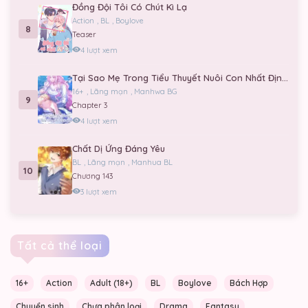
Đồng Đội Tôi Có Chút Kì Lạ
Action
,
BL
,
Boylove
8
Teaser
4 lượt xem
Tại Sao Mẹ Trong Tiểu Thuyết Nuôi Con Nhất Định Phải Chết?
16+
,
Lãng mạn
,
Manhwa BG
9
Chapter 3
4 lượt xem
Chất Dị Ứng Đáng Yêu
BL
,
Lãng mạn
,
Manhua BL
10
Chương 143
3 lượt xem
Tất cả thể loại
16+
Action
Adult (18+)
BL
Boylove
Bách Hợp
Chuyển sinh
Chưa phân loại
Drama
Fantasy