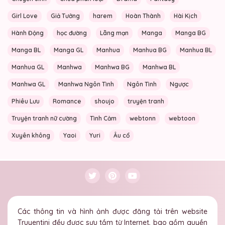
Girl Love
Giả Tưởng
harem
Hoàn Thành
Hài Kịch
Hành Động
học đường
Lãng mạn
Manga
Manga BG
Manga BL
Manga GL
Manhua
Manhua BG
Manhua BL
Manhua GL
Manhwa
Manhwa BG
Manhwa BL
Manhwa GL
Manhwa Ngôn Tình
Ngôn Tình
Ngược
Phiêu Lưu
Romance
shoujo
truyện tranh
Truyện tranh nữ cường
Tình Cảm
webtonn
webtoon
Xuyên không
Yaoi
Yuri
Âu cổ
Các thông tin và hình ảnh được đăng tải trên website
Truyentini đều được sưu tầm từ Internet, bao gồm quyền