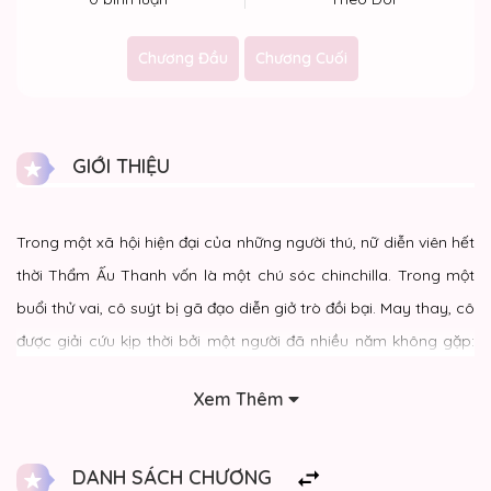
Chương Đầu
Chương Cuối
GIỚI THIỆU
Trong một xã hội hiện đại của những người thú, nữ diễn viên hết
thời Thẩm Ấu Thanh vốn là một chú sóc chinchilla. Trong một
buổi thử vai, cô suýt bị gã đạo diễn giở trò đồi bại. May thay, cô
được giải cứu kịp thời bởi một người đã nhiều năm không gặp:
Thời Nhược Lâm – vừa là mối tình đầu, đối tượng kết hôn, hôn
Xem Thêm
thê, vừa là kẻ thù không đội trời chung của cô. Tuy nhiên, Thẩm
Ấu Thanh thậm chí còn không kịp cảm ơn ân nhân mà đã vội
vàng bỏ chạy. Khi gặp lại, Thời Nhược Lâm bất ngờ đề nghị một
DANH SÁCH CHƯƠNG