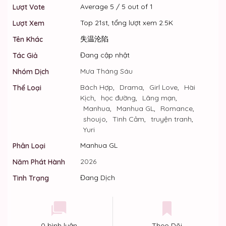
Average
5
/
5
out of
1
Lượt Vote
Top 21st, tổng lượt xem 2.5K
Lượt Xem
失温沦陷
Tên Khác
Đang cập nhật
Tác Giả
Mưa Tháng Sáu
Nhóm Dịch
Bách Hợp
,
Drama
,
Girl Love
,
Hài
Thể Loại
Kịch
,
học đường
,
Lãng mạn
,
Manhua
,
Manhua GL
,
Romance
,
shoujo
,
Tình Cảm
,
truyện tranh
,
Yuri
Manhua GL
Phân Loại
2026
Năm Phát Hành
Đang Dịch
Tình Trạng
0 bình luận
Theo Dõi