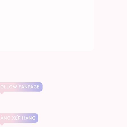
FOLLOW FANPAGE
BẢNG XẾP HẠNG