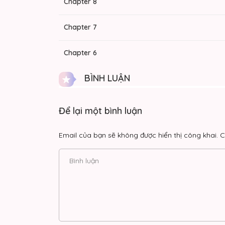
Chapter 8
Chapter 7
Chapter 6
BÌNH LUẬN
Chapter 5
Chapter 4
Để lại một bình luận
Chapter 3
Email của bạn sẽ không được hiển thị công khai.
C
Chapter 2
Chapter 1