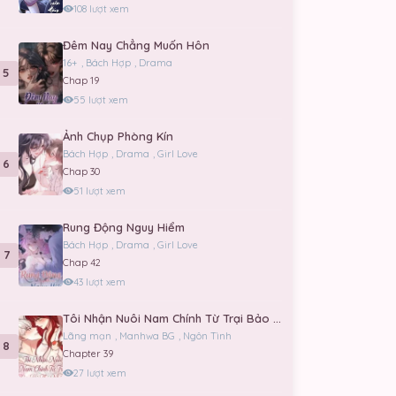
108 lượt xem
Đêm Nay Chẳng Muốn Hôn
16+
,
Bách Hợp
,
Drama
5
Chap 19
55 lượt xem
Ảnh Chụp Phòng Kín
Bách Hợp
,
Drama
,
Girl Love
6
Chap 30
51 lượt xem
Rung Động Nguy Hiểm
Bách Hợp
,
Drama
,
Girl Love
7
Chap 42
43 lượt xem
Tôi Nhận Nuôi Nam Chính Từ Trại Bảo Hộ Thú Nhân.
Lãng mạn
,
Manhwa BG
,
Ngôn Tình
8
Chapter 39
27 lượt xem