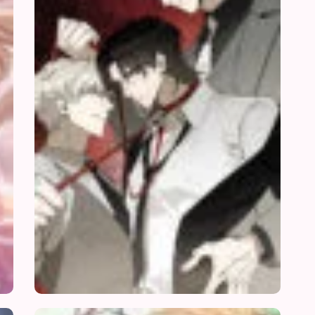
Kết
Hôn
Thêm
Lần
Nữa
Thất
Sự