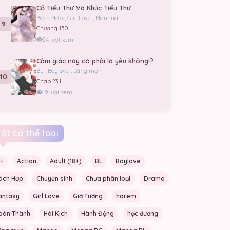
Cố Tiểu Thư Và Khúc Tiểu Thư
Bách Hợp
,
Girl Love
,
Manhua
9
Chương 150
24 lượt xem
Cảm giác này có phải là yêu không!?
BL
,
Boylove
,
Lãng mạn
10
Chap 23.1
19 lượt xem
ất cả thể loại
nare
6+
Action
Adult (18+)
BL
Boylove
)
ách Hợp
Chuyển sinh
Chưa phân loại
Drama
antasy
Girl Love
Giả Tưởng
harem
n
oàn Thành
Hài Kịch
Hành Động
học đường