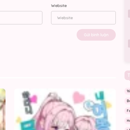
Website
T
Bản
(Wata
1
Thể
Doujin
Rơi
Không
B
Vào
Đời
Tay
Nào
F
Kẻ
Có
Thù
Chuyệ
H
Không
Em
Đội
Gái
Trời
Của