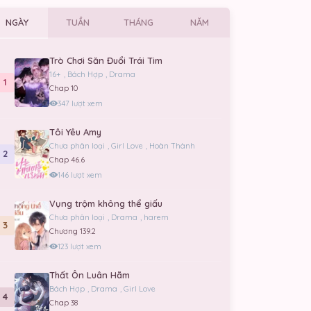
NGÀY
TUẦN
THÁNG
NĂM
Trò Chơi Săn Đuổi Trái Tim
16+
,
Bách Hợp
,
Drama
1
Chap 10
347 lượt xem
Tôi Yêu Amy
Chưa phân loại
,
Girl Love
,
Hoàn Thành
2
Chap 46.6
146 lượt xem
Vụng trộm không thể giấu
Chưa phân loại
,
Drama
,
harem
3
Chương 139.2
123 lượt xem
Thất Ôn Luân Hãm
Bách Hợp
,
Drama
,
Girl Love
4
Chap 38