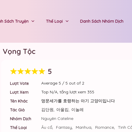
h Sách Truyện
Thể Loại
Danh Sách Nhóm Dịch
a Vọng Tộc
5
Average
5
/
5
out of
2
Lượt Vote
Top N/A, tổng lượt xem 355
Lượt Xem
멍문세가를 호령하는 아기 고양이입니다
Tên Khác
김단원
,
아울킴
,
이놀레
Tác Giả
Nguyên Cateline
Nhóm Dịch
Âu cổ
,
Fantasy
,
Manhua
,
Romance
,
Tình C
Thể Loại