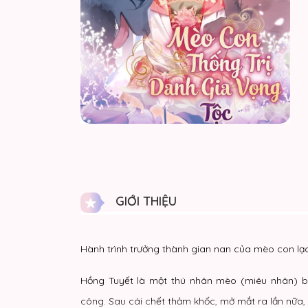
GIỚI THIỆU
Hành trình trưởng thành gian nan của mèo con lạc
Hồng Tuyết là một thú nhân mèo (miêu nhân) bị 
công. Sau cái chết thảm khốc, mở mắt ra lần nữa, c