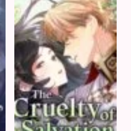
Ôn
Cứu
Luân
Rỗi
Hãm
Tàn
Nhẫn