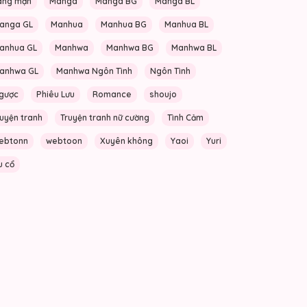
ãng mạn
Manga
Manga BG
Manga BL
anga GL
Manhua
Manhua BG
Manhua BL
anhua GL
Manhwa
Manhwa BG
Manhwa BL
anhwa GL
Manhwa Ngôn Tình
Ngôn Tình
gược
Phiêu Lưu
Romance
shoujo
ruyện tranh
Truyện tranh nữ cường
Tình Cảm
ebtonn
webtoon
Xuyên không
Yaoi
Yuri
u cổ