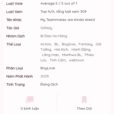
Average
5
/
5
out of
1
Lượt Vote
Top N/A, tổng lượt xem 309
Lượt Xem
My Teammates are Kinda Weird
Tên Khác
GAlazy
Tác Giả
Bí Đao Hư Hỏng
Nhóm Dịch
Action
,
BL
,
Boylove
,
Fantasy
,
Giả
Thể Loại
Tưởng
,
Hài Kịch
,
Hành Động
,
Lãng mạn
,
Manhwa BL
,
Phiêu
Lưu
,
Tình Cảm
,
webtoon
BoyLove
Phân Loại
2025
Năm Phát Hành
Đang Dịch
Tình Trạng
0 bình luận
Theo Dõi