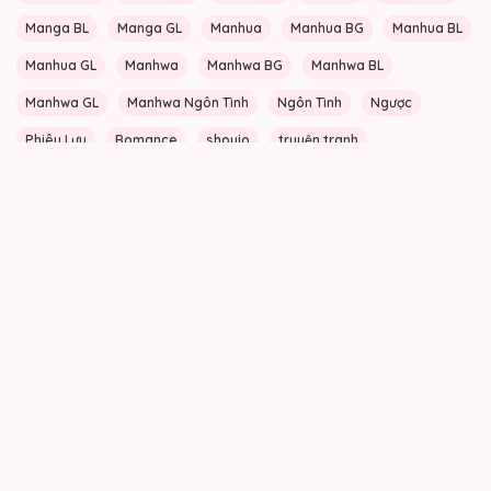
Manga BL
Manga GL
Manhua
Manhua BG
Manhua BL
Manhua GL
Manhwa
Manhwa BG
Manhwa BL
Manhwa GL
Manhwa Ngôn Tình
Ngôn Tình
Ngược
Phiêu Lưu
Romance
shoujo
truyện tranh
Truyện tranh nữ cường
Tình Cảm
webtonn
webtoon
Xuyên không
Yaoi
Yuri
Âu cổ
Các thông tin và hình ảnh được đăng tải trên website
Truyentini đều được sưu tầm từ Internet, bao gồm quyền
sử dụng phi thương mại và có phí. Tất nhiên là chúng tôi
không sở hữu hay chịu trách nhiệm bất kỳ nội dung cũng
như hình ảnh trên trang web. Nếu có nội dung nào ảnh