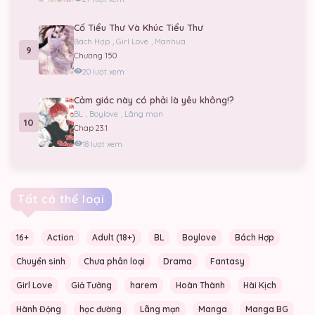
Cố Tiểu Thư Và Khúc Tiểu Thư
Bách Hợp
,
Girl Love
,
Manhua
9
Chương 150
20 lượt xem
Cảm giác này có phải là yêu không!?
BL
,
Boylove
,
Lãng mạn
10
Chap 23.1
18 lượt xem
Tất cả thể loại
16+
Action
Adult (18+)
BL
Boylove
Bách Hợp
Chuyển sinh
Chưa phân loại
Drama
Fantasy
Girl Love
Giả Tưởng
harem
Hoàn Thành
Hài Kịch
Hành Động
học đường
Lãng mạn
Manga
Manga BG