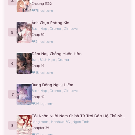
4
Chương 139.2
78 lượt xem
Ảnh Chụp Phòng Kín
Bách Hợp
,
Drama
,
Girl Love
5
Chap 30
51 lượt xem
Đêm Nay Chẳng Muốn Hôn
16+
,
Bách Hợp
,
Drama
6
Chap 19
48 lượt xem
Rung Động Nguy Hiểm
Bách Hợp
,
Drama
,
Girl Love
7
Chap 42
29 lượt xem
Tôi Nhận Nuôi Nam Chính Từ Trại Bảo Hộ Thú Nhân.
Lãng mạn
,
Manhwa BG
,
Ngôn Tình
8
Chapter 39
27 lượt xem