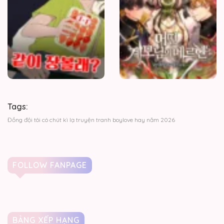
Nhé?
Tags:
Đồng đội tôi có chút kì lạ truyện tranh boylove hay năm 2026
FOLLOW FANPAGE
BẢNG XẾP HẠNG