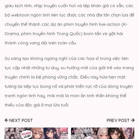
giàu kịch tính, nhịp truyện cuốn hút và tệp khán giả có sẵn, các
bộ webtoon ngôn tình liên tục được các nhà đài lớn chọn lựa để
chuyển thể thành các dự án phim truyền hình live-action (K-
Drama, phim truyền hình Trung Quốc) bom tấn và gặt hái
thành công vang dội trên toàn cầu.
Sự sáng tạo không ngừng nghỉ của các họa sĩ trong việc liên
tục cập nhật những tư duy, xu hướng mới của giới trẻ vào trang
truyện chính là bệ phóng vững chắc. Điều này hứa hẹn một
tương lai tiếp tục bùng nổ và phát triển rực rỡ của dòng truyện
tranh ngôn tình hay, mãi mãi là món ăn tinh thần không thể
thiếu của độc giả ở mọi lứa tuổi.
NEXT POST
PREV POST