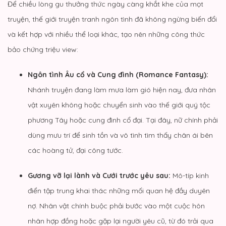
Để chiều lòng gu thưởng thức ngày càng khắt khe của mọt
truyện, thế giới truyện tranh ngôn tình đã không ngừng biến đổi
và kết hợp với nhiều thể loại khác, tạo nên những công thức
bảo chứng triệu view:
Ngôn tình Âu cổ và Cung đình (Romance Fantasy):
Nhánh truyện đang làm mưa làm gió hiện nay, đưa nhân
vật xuyên không hoặc chuyển sinh vào thế giới quý tộc
phương Tây hoặc cung đình cổ đại. Tại đây, nữ chính phải
dùng mưu trí để sinh tồn và vô tình tìm thấy chân ái bên
các hoàng tử, đại công tước.
Gương vỡ lại lành và Cưới trước yêu sau:
Mô-típ kinh
điển tập trung khai thác những mối quan hệ đầy duyên
nợ. Nhân vật chính buộc phải bước vào một cuộc hôn
nhân hợp đồng hoặc gặp lại người yêu cũ, từ đó trải qua