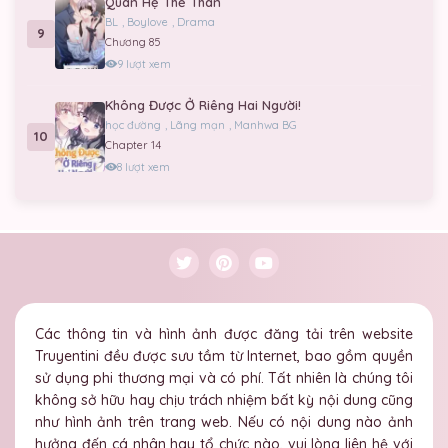
Quan Hệ Thế Thân
BL
,
Boylove
,
Drama
9
Chương 85
9 lượt xem
Không Được Ở Riêng Hai Người!
học đường
,
Lãng mạn
,
Manhwa BG
10
Chapter 14
8 lượt xem
Các thông tin và hình ảnh được đăng tải trên website
Truyentini đều được sưu tầm từ Internet, bao gồm quyền
sử dụng phi thương mại và có phí. Tất nhiên là chúng tôi
không sở hữu hay chịu trách nhiệm bất kỳ nội dung cũng
như hình ảnh trên trang web. Nếu có nội dung nào ảnh
hưởng đến cá nhân hay tổ chức nào, vui lòng liên hệ với