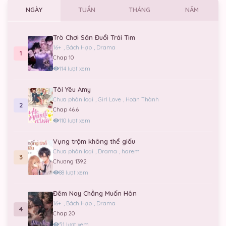
NGÀY
TUẦN
THÁNG
NĂM
Trò Chơi Săn Đuổi Trái Tim
16+
,
Bách Hợp
,
Drama
1
Chap 10
114 lượt xem
Tôi Yêu Amy
Chưa phân loại
,
Girl Love
,
Hoàn Thành
2
Chap 46.6
110 lượt xem
Vụng trộm không thể giấu
Chưa phân loại
,
Drama
,
harem
3
Chương 139.2
88 lượt xem
Đêm Nay Chẳng Muốn Hôn
16+
,
Bách Hợp
,
Drama
4
Chap 20
51 lượt xem