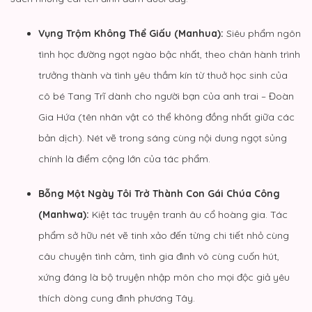
Vụng Trộm Không Thể Giấu
(Manhua):
Siêu phẩm ngôn
tình học đường ngọt ngào bậc nhất, theo chân hành trình
trưởng thành và tình yêu thầm kín từ thuở học sinh của
cô bé Tang Trĩ dành cho người bạn của anh trai – Đoàn
Gia Hứa (tên nhân vật có thể không đồng nhất giữa các
bản dịch). Nét vẽ trong sáng cùng nội dung ngọt sủng
chính là điểm cộng lớn của tác phẩm.
Bỗng Một Ngày Tôi Trở Thành Con Gái Chúa Công
(Manhwa):
Kiệt tác truyện tranh âu cổ hoàng gia. Tác
phẩm sở hữu nét vẽ tinh xảo đến từng chi tiết nhỏ cùng
câu chuyện tình cảm, tình gia đình vô cùng cuốn hút,
xứng đáng là bộ truyện nhập môn cho mọi độc giả yêu
thích dòng cung đình phương Tây.