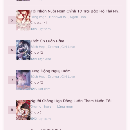
Tôi Nhận Nuôi Nam Chính Từ Trại Bảo Hộ Thú Nhân.
Lãng mạn
,
Manhwa BG
,
Ngôn Tình
5
Chapter 41
19 lượt xem
Thất Ôn Luân Hãm
Bách Hợp
,
Drama
,
Girl Love
6
Chap 42
15 lượt xem
Rung Động Nguy Hiểm
Bách Hợp
,
Drama
,
Girl Love
7
Chap 42
13 lượt xem
Người Chồng Hợp Đồng Luôn Thèm Muốn Tôi
Drama
,
harem
,
Lãng mạn
8
Chap 6
12 lượt xem