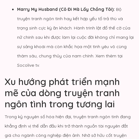
Marry My Husband (Cô Đi Mà Lấy Chồng Tôi):
Bộ
truyện tranh ngôn tình hay kết hợp yếu tố trả thù và
trọng sinh cực kỳ ăn khách. Hành trình lật đổ thế cờ của
nữ chính sau khi được làm lại cuộc đời không chỉ mang lại
sự sảng khoái mà còn khắc họa một tình yêu vô cùng
thâm sâu, chung thủy của nam chính. Xem thêm tại
Socolive tv
.
Xu hướng phát triển mạnh
mẽ của dòng truyện tranh
ngôn tình trong tương lai
Trong kỷ nguyên số hóa hiện đại, truyện tranh ngôn tình đang
khẳng định vị thế dẫn đầu khi trở thành nguồn tài nguyên đắt
giá cho ngành công nghiệp điện ảnh. Nhờ sở hữu cốt truyện