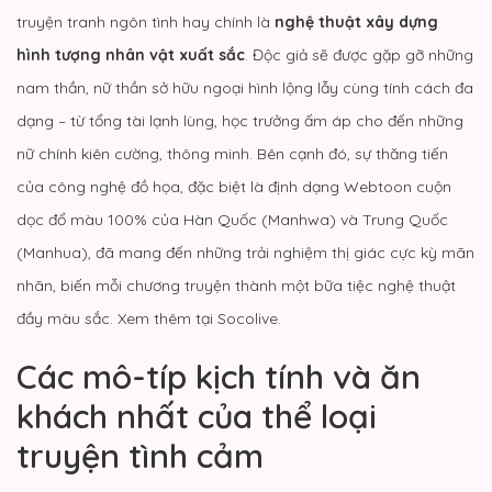
truyện tranh ngôn tình hay chính là
nghệ thuật xây dựng
hình tượng nhân vật xuất sắc
. Độc giả sẽ được gặp gỡ những
nam thần, nữ thần sở hữu ngoại hình lộng lẫy cùng tính cách đa
dạng – từ tổng tài lạnh lùng, học trưởng ấm áp cho đến những
nữ chính kiên cường, thông minh. Bên cạnh đó, sự thăng tiến
của công nghệ đồ họa, đặc biệt là định dạng Webtoon cuộn
dọc đổ màu 100% của Hàn Quốc (
Manhwa
) và Trung Quốc
(
Manhua
), đã mang đến những trải nghiệm thị giác cực kỳ mãn
nhãn, biến mỗi chương truyện thành một bữa tiệc nghệ thuật
đầy màu sắc. Xem thêm tại
Socolive
.
Các mô-típ kịch tính và ăn
khách nhất của thể loại
truyện tình cảm