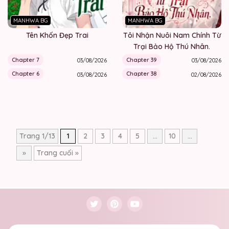
MANHWA BG
MANHWA BG
Tên Khốn Đẹp Trai
Tôi Nhận Nuôi Nam Chính Từ
Trại Bảo Hộ Thú Nhân.
Chapter 7
Chapter 39
03/08/2026
03/08/2026
Chapter 6
Chapter 38
03/08/2026
02/08/2026
Trang 1/13
1
2
3
4
5
...
10
...
»
Trang cuối »