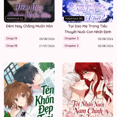
MANHUA GL
MANHWA BG
Đêm Nay Chẳng Muốn Hôn
Tại Sao Mẹ Trong Tiểu
Thuyết Nuôi Con Nhất Định
Phải Chết?
Chap 19
Chapter 3
03/08/2026
03/08/2026
Chap 18
Chapter 2
27/07/2026
03/08/2026