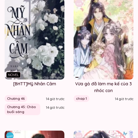
Hot
NOVEL
[BHTT]Mỹ Nhân Câm
Vừa gả đã làm mẹ kế của 3
nhóc con
Chương 46
chap 1
14 giờ trước
14 giờ trước
Chương 45: Chào
14 giờ trước
buổi sáng
New
Hot