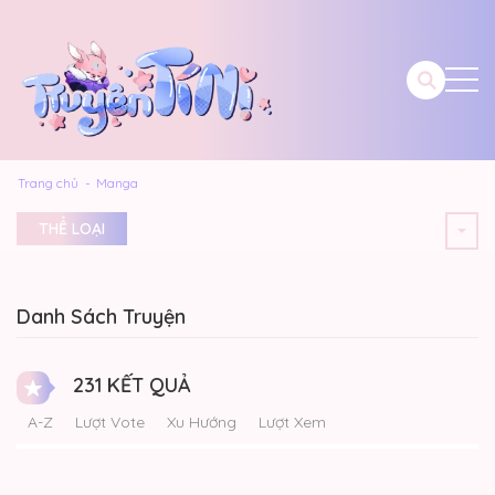
Trang chủ
Manga
THỂ LOẠI
Danh Sách Truyện
231 KẾT QUẢ
A-Z
Lượt Vote
Xu Hướng
Lượt Xem