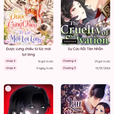
MANHWA
Được cưng chiều từ lúc mới
Sự Cứu Rỗi Tàn Nhẫn
lọt lòng
chap 5
Chương 4
16 giờ trước
23 giờ trước
chap 4
Chương 3
3 ngày trước
15/07/2026
Hot