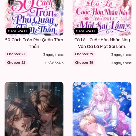
MANHWA BG
MANHWA BG
50 Cách Trốn Phu Quân Tâm
Có Lẽ… Cuộc Hôn Nhân Này
Thần
Vốn Đã Là Một Sai Lầm.
Chapter 23
Chapter 39
3 ngày trước
3 ngày trước
Chapter 22
Chapter 38
02/08/2026
3 ngày trước