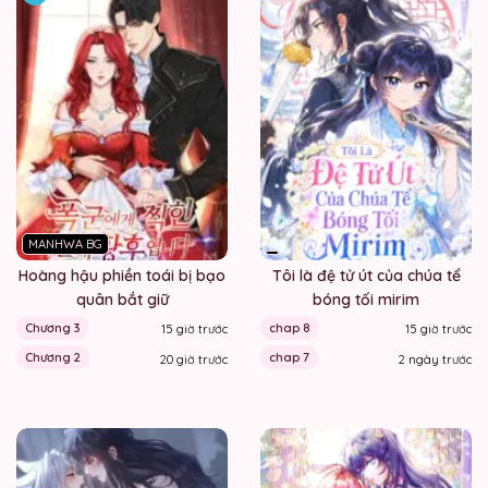
MANHWA BG
Hoàng hậu phiền toái bị bạo
Tôi là đệ tử út của chúa tể
quân bắt giữ
bóng tối mirim
Chương 3
chap 8
15 giờ trước
15 giờ trước
Chương 2
chap 7
20 giờ trước
2 ngày trước