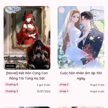
Hot
NOVEL
[Novel] Kết Hôn Cùng Con
Cuộc hôn nhân ấm áp 100
Rồng Tôi Từng Hạ Sát
ngày
Chương 6
chap 2
2 giờ trước
14 giờ trước
Chương 5
chap 1
31/07/2026
14 giờ trước