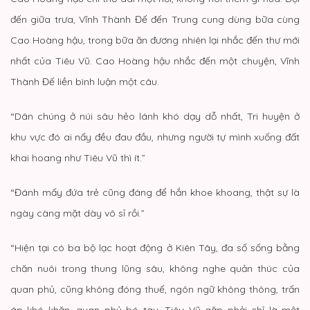
đến giữa trưa, Vĩnh Thành Đế đến Trung cung dùng bữa cùng
Cao Hoàng hậu, trong bữa ăn đương nhiên lại nhắc đến thư mới
nhất của Tiêu Vũ. Cao Hoàng hậu nhắc đến một chuyện, Vĩnh
Thành Đế liền bình luận một câu.
“Dân chúng ở núi sâu hẻo lánh khó dạy dỗ nhất, Tri huyện ở
khu vực đó ai nấy đều đau đầu, nhưng người tự mình xuống đất
khai hoang như Tiêu Vũ thì ít.”
“Đánh mấy đứa trẻ cũng đáng để hắn khoe khoang, thật sự là
ngày càng mặt dày vô sỉ rồi.”
“Hiện tại có ba bộ lạc hoạt động ở Kiên Tây, đa số sống bằng
chăn nuôi trong thung lũng sâu, không nghe quản thúc của
quan phủ, cũng không đóng thuế, ngôn ngữ không thông, trấn
áp khó khăn, quan phủ bó tay. Tiêu Vũ gặp phải chỉ là một