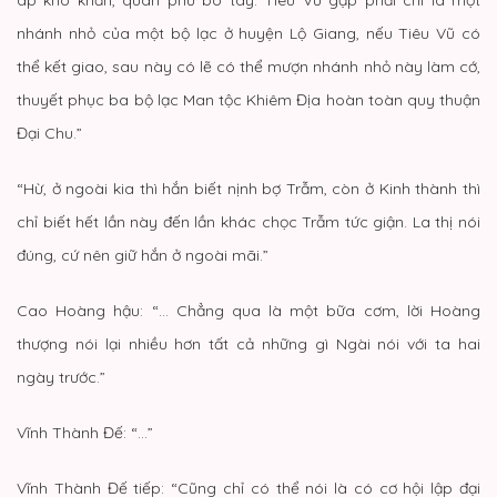
nhánh nhỏ của một bộ lạc ở huyện Lộ Giang, nếu Tiêu Vũ có
thể kết giao, sau này có lẽ có thể mượn nhánh nhỏ này làm cớ,
thuyết phục ba bộ lạc Man tộc Khiêm Địa hoàn toàn quy thuận
Đại Chu.”
“Hừ, ở ngoài kia thì hắn biết nịnh bợ Trẫm, còn ở Kinh thành thì
chỉ biết hết lần này đến lần khác chọc Trẫm tức giận. La thị nói
đúng, cứ nên giữ hắn ở ngoài mãi.”
Cao Hoàng hậu: “… Chẳng qua là một bữa cơm, lời Hoàng
thượng nói lại nhiều hơn tất cả những gì Ngài nói với ta hai
ngày trước.”
Vĩnh Thành Đế: “…”
Vĩnh Thành Đế tiếp: “Cũng chỉ có thể nói là có cơ hội lập đại