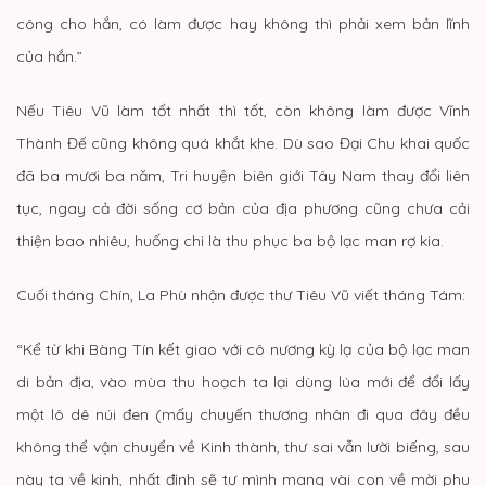
công cho hắn, có làm được hay không thì phải xem bản lĩnh
của hắn.”
Nếu Tiêu Vũ làm tốt nhất thì tốt, còn không làm được Vĩnh
Thành Đế cũng không quá khắt khe. Dù sao Đại Chu khai quốc
đã ba mươi ba năm, Tri huyện biên giới Tây Nam thay đổi liên
tục, ngay cả đời sống cơ bản của địa phương cũng chưa cải
thiện bao nhiêu, huống chi là thu phục ba bộ lạc man rợ kia.
Cuối tháng Chín, La Phù nhận được thư Tiêu Vũ viết tháng Tám:
“Kể từ khi Bàng Tín kết giao với cô nương kỳ lạ của bộ lạc man
di bản địa, vào mùa thu hoạch ta lại dùng lúa mới để đổi lấy
một lô dê núi đen (mấy chuyến thương nhân đi qua đây đều
không thể vận chuyển về Kinh thành, thư sai vẫn lười biếng, sau
này ta về kinh, nhất định sẽ tự mình mang vài con về mời phu