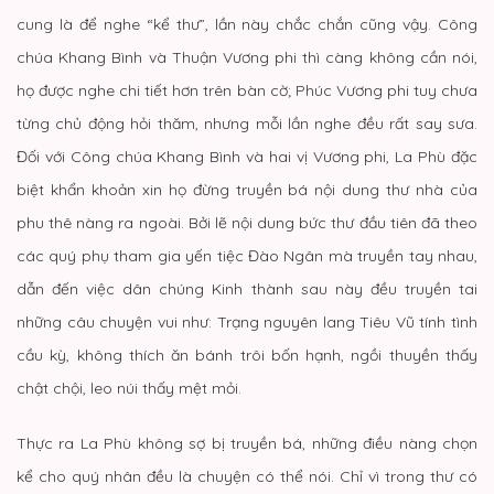
cung là để nghe “kể thư”, lần này chắc chắn cũng vậy. Công
chúa Khang Bình và Thuận Vương phi thì càng không cần nói,
họ được nghe chi tiết hơn trên bàn cờ; Phúc Vương phi tuy chưa
từng chủ động hỏi thăm, nhưng mỗi lần nghe đều rất say sưa.
Đối với Công chúa Khang Bình và hai vị Vương phi, La Phù đặc
biệt khẩn khoản xin họ đừng truyền bá nội dung thư nhà của
phu thê nàng ra ngoài. Bởi lẽ nội dung bức thư đầu tiên đã theo
các quý phụ tham gia yến tiệc Đào Ngân mà truyền tay nhau,
dẫn đến việc dân chúng Kinh thành sau này đều truyền tai
những câu chuyện vui như: Trạng nguyên lang Tiêu Vũ tính tình
cầu kỳ, không thích ăn bánh trôi bốn hạnh, ngồi thuyền thấy
chật chội, leo núi thấy mệt mỏi.
Thực ra La Phù không sợ bị truyền bá, những điều nàng chọn
kể cho quý nhân đều là chuyện có thể nói. Chỉ vì trong thư có