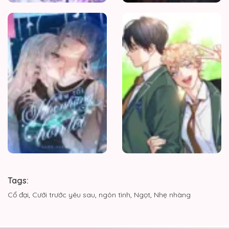
Đêm
Tối
Nhẹ
Nhàng
Hôn
Tôi
Tags:
Cổ đại
,
Cưới trước yêu sau
,
ngôn tình
,
Ngọt
,
Nhẹ nhàng