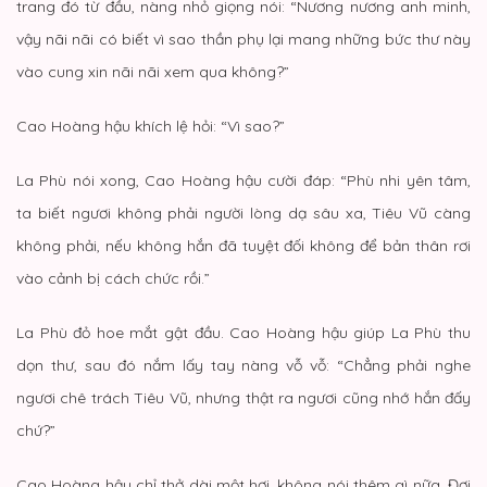
trang đó từ đầu, nàng nhỏ giọng nói: “Nương nương anh minh,
vậy nãi nãi có biết vì sao thần phụ lại mang những bức thư này
vào cung xin nãi nãi xem qua không?”
Cao Hoàng hậu khích lệ hỏi: “Vì sao?”
La Phù nói xong, Cao Hoàng hậu cười đáp: “Phù nhi yên tâm,
ta biết ngươi không phải người lòng dạ sâu xa, Tiêu Vũ càng
không phải, nếu không hắn đã tuyệt đối không để bản thân rơi
vào cảnh bị cách chức rồi.”
La Phù đỏ hoe mắt gật đầu. Cao Hoàng hậu giúp La Phù thu
dọn thư, sau đó nắm lấy tay nàng vỗ vỗ: “Chẳng phải nghe
ngươi chê trách Tiêu Vũ, nhưng thật ra ngươi cũng nhớ hắn đấy
chứ?”
Cao Hoàng hậu chỉ thở dài một hơi, không nói thêm gì nữa. Đợi