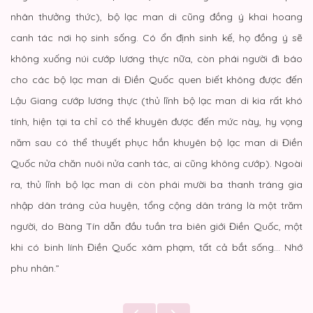
nhân thưởng thức), bộ lạc man di cũng đồng ý khai hoang
canh tác nơi họ sinh sống. Có ổn định sinh kế, họ đồng ý sẽ
không xuống núi cướp lương thực nữa, còn phái người đi báo
cho các bộ lạc man di Điền Quốc quen biết không được đến
Lậu Giang cướp lương thực (thủ lĩnh bộ lạc man di kia rất khó
tính, hiện tại ta chỉ có thể khuyên được đến mức này, hy vọng
năm sau có thể thuyết phục hắn khuyên bộ lạc man di Điền
Quốc nửa chăn nuôi nửa canh tác, ai cũng không cướp). Ngoài
ra, thủ lĩnh bộ lạc man di còn phái mười ba thanh tráng gia
nhập dân tráng của huyện, tổng cộng dân tráng là một trăm
người, do Bàng Tín dẫn đầu tuần tra biên giới Điền Quốc, một
khi có binh lính Điền Quốc xâm phạm, tất cả bắt sống… Nhớ
phu nhân.”