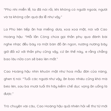
“Phù nhi miễn lễ, ta đã nói rồi, khi không có người ngoài, ngươi
và ta không cần quá đa lễ như vậy.”
La Phù liên tiếp ăn hai miếng dưa, xoa xoa mặt, nói với Cao
Hoàng hậu: “Mỗi lần Công chúa gọi thần phụ qua đánh bài
nghe nhạc đều bày ra một bàn đồ ăn ngon, nương nương bây
giờ đối xử với thần phụ cũng vậy, cứ ăn thế này, e rằng chẳng
bao lâu nữa con sẽ béo lên mất.”
Cao Hoàng hậu nhìn khuôn mặt như hoa mẫu đơn của nàng,
ghen tị nói: “Tuổi các ngươi như vậy, ăn bao nhiêu cũng khó mà
béo lên, sau ba mươi tuổi thì hãy kiềm chế dục vọng ăn uống là
được.”
Trò chuyện vài câu, Cao Hoàng hậu quả nhiên hỏi về thư từ mới