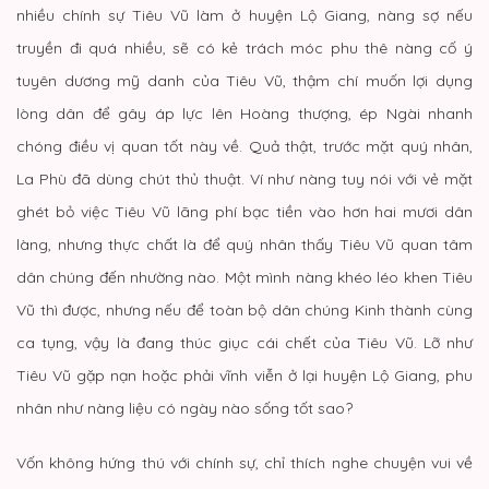
nhiều chính sự Tiêu Vũ làm ở huyện Lộ Giang, nàng sợ nếu
truyền đi quá nhiều, sẽ có kẻ trách móc phu thê nàng cố ý
tuyên dương mỹ danh của Tiêu Vũ, thậm chí muốn lợi dụng
lòng dân để gây áp lực lên Hoàng thượng, ép Ngài nhanh
chóng điều vị quan tốt này về. Quả thật, trước mặt quý nhân,
La Phù đã dùng chút thủ thuật. Ví như nàng tuy nói với vẻ mặt
ghét bỏ việc Tiêu Vũ lãng phí bạc tiền vào hơn hai mươi dân
làng, nhưng thực chất là để quý nhân thấy Tiêu Vũ quan tâm
dân chúng đến nhường nào. Một mình nàng khéo léo khen Tiêu
Vũ thì được, nhưng nếu để toàn bộ dân chúng Kinh thành cùng
ca tụng, vậy là đang thúc giục cái chết của Tiêu Vũ. Lỡ như
Tiêu Vũ gặp nạn hoặc phải vĩnh viễn ở lại huyện Lộ Giang, phu
nhân như nàng liệu có ngày nào sống tốt sao?
Vốn không hứng thú với chính sự, chỉ thích nghe chuyện vui về