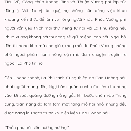
Tiêu Vũ, Công chúa Khang Bình và Thuận Vương phi lập tức
đồng ý. Với địa vị tôn quý, họ không cần dùng việc khoe
khoang kiến thức để làm vui lòng người khác. Phúc Vương phi,
người vốn yêu thích mọi thứ, riêng tư nói với La Phù rằng nếu
Phúc Vương không hỏi thì nàng sẽ giữ miệng, còn nếu Ngài hỏi
đến thì nàng khó mà che giấu, may mắn là Phúc Vương không
phải người phẩm hạnh nông cạn mà đem chuyện truyền ra
ngoài. La Phù tin họ.
Đến Hoàng thành, La Phù trình Cung thiếp do Cao Hoàng hậu
phái người mang đến, Ngự Lâm quân canh cửa liền cho nàng
vào. Đi suốt quãng đường nắng gắt, khi bước chân vào Trung
cung, trán nàng đã lấm tấm một tầng mồ hôi nhỏ, nhưng đều
được nàng lau sạch trước khi diện kiến Cao Hoàng hậu.
“Thần phụ bái kiến nương nương.”