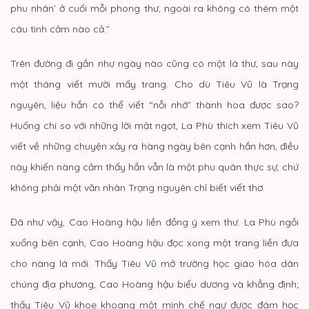
phu nhân’ ở cuối mỗi phong thư, ngoài ra không có thêm một
câu tình cảm nào cả.”
Trên đường đi gần như ngày nào cũng có một lá thư, sau này
một tháng viết mười mấy trang. Cho dù Tiêu Vũ là Trạng
nguyên, liệu hắn có thể viết “nỗi nhớ” thành hoa được sao?
Huống chi so với những lời mật ngọt, La Phù thích xem Tiêu Vũ
viết về những chuyện xảy ra hàng ngày bên cạnh hắn hơn, điều
này khiến nàng cảm thấy hắn vẫn là một phu quân thực sự, chứ
không phải một văn nhân Trạng nguyên chỉ biết viết thơ.
Đã như vậy, Cao Hoàng hậu liền đồng ý xem thư. La Phù ngồi
xuống bên cạnh, Cao Hoàng hậu đọc xong một trang liền đưa
cho nàng lá mới. Thấy Tiêu Vũ mở trường học giáo hóa dân
chúng địa phương, Cao Hoàng hậu biểu dương và khẳng định;
thấy Tiêu Vũ khoe khoang một mình chế ngự được đám học