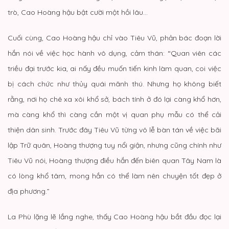
trò, Cao Hoàng hậu bật cười một hồi lâu…
Cuối cùng, Cao Hoàng hậu chỉ vào Tiêu Vũ, phản bác đoạn lời
hắn nói về việc học hành vô dụng, cảm thán: “Quan viên các
triều đại trước kia, ai nấy đều muốn tiến kinh làm quan, coi việc
bị cách chức như thủy quái mãnh thú. Nhưng họ không biết
rằng, nơi họ chê xa xôi khổ sở, bách tính ở đó lại càng khổ hơn,
mà càng khổ thì càng cần một vị quan phụ mẫu có thể cải
thiện dân sinh. Trước đây Tiêu Vũ từng vô lễ bàn tán về việc bãi
lập Trữ quân, Hoàng thượng tuy nổi giận, nhưng cũng chính như
Tiêu Vũ nói, Hoàng thượng điều hắn đến biên quan Tây Nam là
có lòng khổ tâm, mong hắn có thể làm nên chuyện tốt đẹp ở
địa phương.”
La Phù lặng lẽ lắng nghe, thấy Cao Hoàng hậu bắt đầu đọc lại