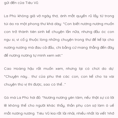
gửi đến của Tiêu Vũ.
La Phù không giả vờ ngây thơ, ánh mắt quyến rũ lấy từ trong
túi áo ra một phong thư khá dày: “Con biết nương nương muốn
con trở thành tiên sinh kể chuyện lần nữa, nhưng đầu óc con
ngu si, vì cố ý thuộc lòng những chuyện trong thư để kể lại cho
nương nương mà đau cả đầu, chi bằng cứ mang thẳng đến đây
để nương nương tự mình xem xét.”
Cao Hoàng hậu rất muốn xem, nhưng lại có chút do dự:
“Chuyện này… thư của phu thê các con, con kể cho ta vài
chuyện thú vị thì được, sao có thể…”
Gò má La Phù hơi đỏ: “Nương nương yên tâm, nếu thật sự có lời
lẽ không thể cho người khác thấy, thần phụ còn sợ làm ô uế
mắt nương nương. Tiêu Vũ kia rất lải nhải, nhiều nhất là viết ‘nhớ