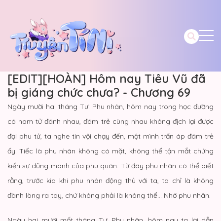
[EDIT][HOÀN] Hôm nay Tiêu Vũ đã
bị giáng chức chưa? - Chương 69
Ngày mười hai tháng Tư: Phu nhân, hôm nay trong học đường
có nam tử đánh nhau, đám trẻ cùng nhau không địch lại được
đại phu tử, ta nghe tin vội chạy đến, một mình trấn áp đám trẻ
ấy. Tiếc là phu nhân không có mặt, không thể tận mắt chứng
kiến sự dũng mãnh của phu quân. Từ đây phu nhân có thể biết
rằng, trước kia khi phu nhân động thủ với ta, ta chỉ là không
đành lòng ra tay, chứ không phải là không thể… Nhớ phu nhân.
Ngày hai mươi mốt tháng Tư: Phu nhân, hôm nay ta lại dẫn