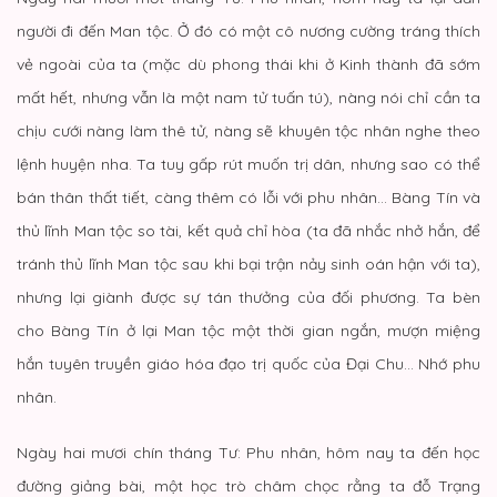
người đi đến Man tộc. Ở đó có một cô nương cường tráng thích
vẻ ngoài của ta (mặc dù phong thái khi ở Kinh thành đã sớm
mất hết, nhưng vẫn là một nam tử tuấn tú), nàng nói chỉ cần ta
chịu cưới nàng làm thê tử, nàng sẽ khuyên tộc nhân nghe theo
lệnh huyện nha. Ta tuy gấp rút muốn trị dân, nhưng sao có thể
bán thân thất tiết, càng thêm có lỗi với phu nhân… Bàng Tín và
thủ lĩnh Man tộc so tài, kết quả chỉ hòa (ta đã nhắc nhở hắn, để
tránh thủ lĩnh Man tộc sau khi bại trận nảy sinh oán hận với ta),
nhưng lại giành được sự tán thưởng của đối phương. Ta bèn
cho Bàng Tín ở lại Man tộc một thời gian ngắn, mượn miệng
hắn tuyên truyền giáo hóa đạo trị quốc của Đại Chu… Nhớ phu
nhân.
Ngày hai mươi chín tháng Tư: Phu nhân, hôm nay ta đến học
đường giảng bài, một học trò châm chọc rằng ta đỗ Trạng