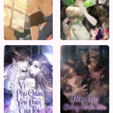
Vị
Phu
Quân
Yếu
Đuối
Của
Tôi