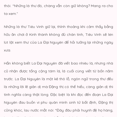
thôi. “Những lá thư đó, chàng vẫn còn giữ không? Mang ra cho
ta xem.”
Những lá thư Tiêu Vinh giữ lại, thỉnh thoảng khi cảm thấy bằng
hữu ăn chơi ở Kinh thành không đủ chân tình, Tiêu Vinh sẽ lén
lút lật xem thư của La Đại Nguyên để hồi tưởng lại những ngày
xưa.
Hắn không biết La Đại Nguyên đã viết bao nhiêu lá, nhưng nhà
cũ nhận được tổng cộng tám lá, lá cuối cùng viết từ bốn năm
trước. La Đại Nguyên là một kẻ thô lỗ, ngôn ngữ trong thư đều
là những lời lẽ giản dị mà Đặng thị có thể hiểu, càng giản dị thì
tình nghĩa càng thật lòng. Đặc biệt là khi đọc đến đoạn La Đại
Nguyên đau buồn vì phu quân mình sinh tử bất định, Đặng thị
cũng khóc, lau nước mắt nói: “Đây đâu phải huynh đệ họ hàng,