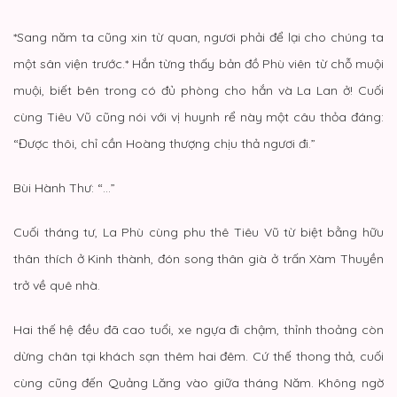
*Sang năm ta cũng xin từ quan, ngươi phải để lại cho chúng ta
một sân viện trước.* Hắn từng thấy bản đồ Phù viên từ chỗ muội
muội, biết bên trong có đủ phòng cho hắn và La Lan ở! Cuối
cùng Tiêu Vũ cũng nói với vị huynh rể này một câu thỏa đáng:
“Được thôi, chỉ cần Hoàng thượng chịu thả ngươi đi.”
Bùi Hành Thư: “…”
Cuối tháng tư, La Phù cùng phu thê Tiêu Vũ từ biệt bằng hữu
thân thích ở Kinh thành, đón song thân già ở trấn Xàm Thuyền
trở về quê nhà.
Hai thế hệ đều đã cao tuổi, xe ngựa đi chậm, thỉnh thoảng còn
dừng chân tại khách sạn thêm hai đêm. Cứ thế thong thả, cuối
cùng cũng đến Quảng Lăng vào giữa tháng Năm. Không ngờ