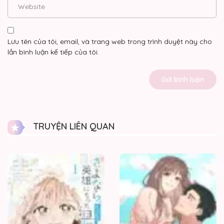
Lưu tên của tôi, email, và trang web trong trình duyệt này cho
lần bình luận kế tiếp của tôi.
TRUYỆN LIÊN QUAN
Tạm
biệt,
người
chồng
đã
trở
thành
anh
hùng