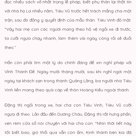
đọc nhiều sách vở nhất trọng lễ pháp, biết phụ thân lại thất tín
với nhà họ La nhiều năm, Tiêu Vũ trước hết trách mắng cha một
trận, sau đó đồng ý quyết định của mẫu thân. Tiêu Vinh đỏ mặt:
“Vậy hai mẹ con các ngươi mang theo hộ vệ ngồi xe đi trước,
ta cưỡi ngựa chạy nhanh, làm thêm vài ngày công rồi sẽ đuổi
theo.”
Hắn còn phải tìm một lý do chính đáng để xin nghỉ phép với
Vĩnh Thành Đế. Ngày mười tháng mười, sau khi nghỉ ngơi một
ngày tại khách sạn trong thành Quảng Lăng, ba người nhà Tiêu
Vinh liền mang theo quà cáp về thôn Hoàng Kiều ngoài thành.
Đặng thị ngồi trong xe, hai cha con Tiêu Vinh, Tiêu Vũ cưỡi
ngựa đi theo. Lần đầu đến Dương Châu, Đặng thị rất hưng phấn,
vén rèm cửa sổ nói chuyện với hai cha con: “Nhìn thời tiết này
tốt biết bao, gió thổi qua vẫn còn ấm, Kinh thành bên kia đã