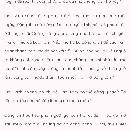
huynh đệ ruột thịt còn chưa chắc đã nhớ chàng lâu như vậy.”
Tiêu Vinh cũng rất áy náy. Cầm theo tâm sự này qua mấy
ngày, Đặng thị cuối cùng đưa ra quyết định, nói với phu quân:
“Chúng ta đi Quảng Lăng bái phỏng nhà họ La một chuyến,
mang theo cả Lão Tam. Nếu nhà họ La đồng ý, thì để Lão Tam
hoàn thành hôn ước đã hẹn với tiểu nữ nhi nhà họ La. Nếu người
ta không coi trọng phẩm hạnh của chàng sau khi phát đạt mà
cắt đứt tình cảm, vậy chúng ta thành tâm thực ý bồi thường lỗi
lầm, cũng coi như đã thanh toán một món nợ lương tâm.”
Tiêu Vinh: “Nàng nói thì dễ, Lão Tam có thể đồng ý sao? Đại
tẩu, Nhị tẩu của nó đều là quý nữ danh môn.”
Đặng thị trực tiếp phái người gọi con trai út đến. Tiêu Vũ mới
sáu mươi lăm tuổi, nhưng đã có công danh Tú tài, thiếu niên