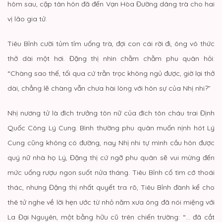
hôm sau, cặp tân hôn đã đến Vạn Hòa Đường dâng trà cho hai
vị lão gia tử.
Tiêu Bỉnh cười tủm tỉm uống trà, đợi con cái rời đi, ông vô thức
thở dài một hơi. Đặng thị nhìn chằm chằm phu quân hỏi:
“Chàng sao thế, tối qua cứ trằn trọc không ngủ được, giờ lại thở
dài, chẳng lẽ chàng vẫn chưa hài lòng với hôn sự của Nhị nhi?”
Nhị nương tử là đích trưởng tôn nữ của đích tôn cháu trai Định
Quốc Công Lý Cung. Bình thường phu quân muốn nịnh hót Lý
Cung cũng không có đường, nay Nhị nhi tự mình cầu hôn được
quý nữ nhà họ Lý, Đặng thị cứ ngỡ phu quân sẽ vui mừng đến
mức uống rượu ngon suốt nửa tháng. Tiêu Bỉnh cố tìm cớ thoái
thác, nhưng Đặng thị nhất quyết tra rõ, Tiêu Bỉnh đành kể cho
thê tử nghe về lời hẹn ước từ nhỏ năm xưa ông đã nói miệng với
La Đại Nguyên, một bằng hữu cũ trên chiến trường: “… đã cắt