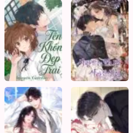
Tên
Khốn
Đẹp
Trai
Trốn
3
Năm,
Bạn
Trai
Cũ
Thành
Sếp