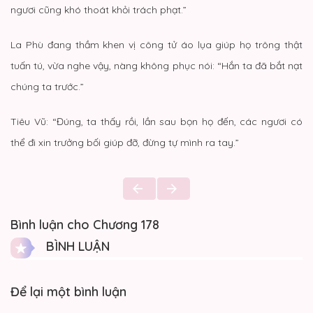
ngươi cũng khó thoát khỏi trách phạt.”
La Phù đang thầm khen vị công tử áo lụa giúp họ trông thật
tuấn tú, vừa nghe vậy, nàng không phục nói: “Hắn ta đã bắt nạt
chúng ta trước.”
Tiêu Vũ: “Đúng, ta thấy rồi, lần sau bọn họ đến, các ngươi có
thể đi xin trưởng bối giúp đỡ, đừng tự mình ra tay.”
Bình luận cho Chương 178
BÌNH LUẬN
Để lại một bình luận