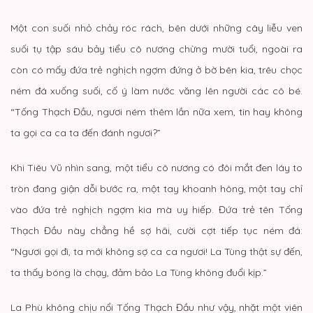
Một con suối nhỏ chảy róc rách, bên dưới những cây liễu ven
suối tụ tập sáu bảy tiểu cô nương chừng mười tuổi, ngoài ra
còn có mấy đứa trẻ nghịch ngợm đứng ở bờ bên kia, trêu chọc
ném đá xuống suối, cố ý làm nước văng lên người các cô bé.
“Tống Thạch Đầu, ngươi ném thêm lần nữa xem, tin hay không
ta gọi ca ca ta đến đánh ngươi?”
Khi Tiêu Vũ nhìn sang, một tiểu cô nương có đôi mắt đen láy to
tròn đang giận dỗi bước ra, một tay khoanh hông, một tay chỉ
vào đứa trẻ nghịch ngợm kia mà uy hiếp. Đứa trẻ tên Tống
Thạch Đầu này chẳng hề sợ hãi, cười cợt tiếp tục ném đá:
“Ngươi gọi đi, ta mới không sợ ca ca ngươi! La Tùng thật sự đến,
ta thấy bóng là chạy, đảm bảo La Tùng không đuổi kịp.”
La Phù không chịu nổi Tống Thạch Đầu như vậy, nhặt một viên