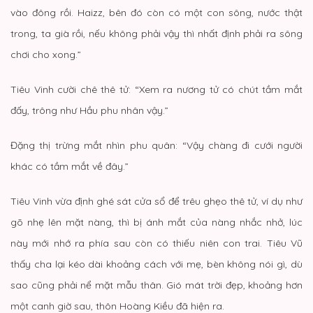
vào đông rồi. Haizz, bên đó còn có một con sông, nước thật
trong, ta già rồi, nếu không phải vậy thì nhất định phải ra sông
chơi cho xong.”
Tiêu Vinh cười chê thê tử: “Xem ra nương tử có chút tầm mắt
đấy, trông như Hầu phu nhân vậy.”
Đặng thị trừng mắt nhìn phu quân: “Vậy chàng đi cưới người
khác có tầm mắt về đây.”
Tiêu Vinh vừa định ghé sát cửa sổ để trêu ghẹo thê tử, ví dụ như
gõ nhẹ lên mặt nàng, thì bị ánh mắt của nàng nhắc nhở, lúc
này mới nhớ ra phía sau còn có thiếu niên con trai. Tiêu Vũ
thấy cha lại kéo dài khoảng cách với mẹ, bèn không nói gì, dù
sao cũng phải nể mặt mẫu thân. Gió mát trời đẹp, khoảng hơn
một canh giờ sau, thôn Hoàng Kiều đã hiện ra.