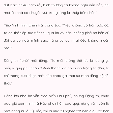
đứt bao nhiêu năm rồi, bình thường ta không nghĩ đến hắn, chỉ
mỗi lần nhà có chuyện vui, trong lòng lại thấy bồn chồn.”
Tiêu Vinh nhìn chén trà trong tay: “Nếu không có hôn ước đó,
ta có thể tiếp tục viết thư qua lại với hắn, chẳng phải sợ hắn cứ
đòi gả con gái mình sao, nàng và con trai đều không muốn
mà?”
Đặng thị “phù” một tiếng: “Ta mới không thế lực lợi dụng gì,
mấy vị quý phu nhân ở Kinh thành kia có ai coi trọng ta đâu, ta
chỉ mong cưới được một đứa cháu gái thật sự môn đăng hộ đối
thôi.”
Cổng lớn nhà họ vẫn treo biển Hầu phủ, nhưng Đặng thị chưa
bao giờ xem mình là Hầu phu nhân cao quý, nàng vẫn luôn là
một nông nữ ở Kỷ Bắc, chỉ là nhà từ nghèo trở nên giàu có hơn