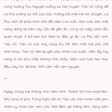
cùng Vương Thu Nguyệt xuống xe hàn huyên. Tiêu Vũ cũng đỡ
La Phù xuống xe. Khi các bậc trưởng bối mải mê trò chuyện, La
Phù nhìn về phía thôn nhỏ đối diện con suối, nhìn mãi, ánh mắt
nàng dừng lại trên cây cầu đá gần đó, cùng với mấy cành liễu
quen thuộc ở bờ bên kia. Nhớ ra điều gì đó, La Phù liếc nhìn
Tiêu Vũ. Tiêu Vũ vừa hay cũng thu hồi tầm mắt, hai phu thê
nhìn nhau, Tiêu Vũ tiến lại gần phu nhân nửa bước, nắm lấy tay
nàng ở nơi phụ mẫu không nhìn thấy. Năm xưa hứa hẹn bạc
đầu, nay tóc đã bạc, tình cảm vẫn vẹn nguyên.
***
Ngày mùng hai tháng chín năm Vĩnh Thành thứ hai mươi lăm,
Nhị công tử phủ Trung Nghị Hầu là Tiêu Lân hân hoan rước phu
nhân Lý Hoài Vân vào cửa. Một đêm gả trăng rằm, sáng sớm