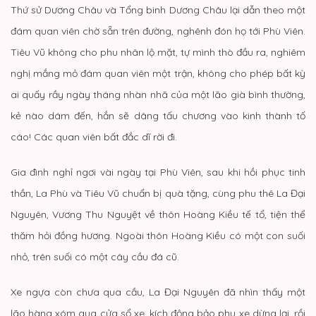
Thứ sử Dương Châu và Tổng binh Dương Châu lại dẫn theo một
đám quan viên chờ sẵn trên đường, nghênh đón họ tới Phù Viên.
Tiêu Vũ không cho phu nhân lộ mặt, tự mình thò đầu ra, nghiêm
nghị mắng mỏ đám quan viên một trận, không cho phép bất kỳ
ai quấy rầy ngày tháng nhàn nhã của một lão già bình thường,
kẻ nào dám đến, hắn sẽ dâng tấu chương vào kinh thành tố
cáo! Các quan viên bất đắc dĩ rời đi.
Gia đình nghỉ ngơi vài ngày tại Phù Viên, sau khi hồi phục tinh
thần, La Phù và Tiêu Vũ chuẩn bị quà tặng, cùng phu thê La Đại
Nguyên, Vương Thu Nguyệt về thôn Hoàng Kiều tế tổ, tiện thể
thăm hỏi đồng hương. Ngoài thôn Hoàng Kiều có một con suối
nhỏ, trên suối có một cây cầu đá cũ.
Xe ngựa còn chưa qua cầu, La Đại Nguyên đã nhìn thấy một
lão hàng xóm qua cửa sổ xe, kích động bảo phu xe dừng lại, rồi