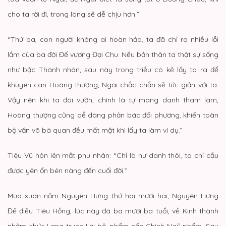
cho ta rời đi, trong lòng sẽ dễ chịu hơn.”
“Thứ ba, con người không ai hoàn hảo, ta đã chỉ ra nhiều lỗi
lầm của ba đời Đế vương Đại Chu. Nếu bản thân ta thật sự sống
như bậc Thánh nhân, sau này trong triều có kẻ lấy ta ra để
khuyên can Hoàng thượng, Ngài chắc chắn sẽ tức giận với ta.
Vậy nên khi ta đòi vườn, chính là tự mang danh tham lam,
Hoàng thượng cũng dễ dàng phản bác đối phương, khiến toàn
bộ văn võ bá quan đều mất mặt khi lấy ta làm ví dụ.”
Tiêu Vũ hôn lên mắt phu nhân: “Chỉ là hư danh thôi, ta chỉ cầu
được yên ổn bên nàng đến cuối đời.”
Mùa xuân năm Nguyên Hưng thứ hai mươi hai, Nguyên Hưng
Đế điều Tiêu Hồng, lúc này đã ba mươi ba tuổi, về Kinh thành
nhậm chức Lang trung Lại bộ, phẩm cấp Chính Ngũ phẩm. Sau