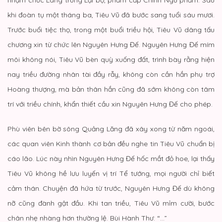
khi đoàn tụ một tháng ba, Tiêu Vũ đã bước sang tuổi sáu mươi.
Trước buổi tiệc thọ, trong một buổi triều hội, Tiêu Vũ dâng tấu
chương xin từ chức lên Nguyên Hưng Đế. Nguyên Hưng Đế mím
môi không nói, Tiêu Vũ bèn quỳ xuống đất, trình bày rằng hiện
nay triều đường nhân tài đầy rẫy, không còn cần hắn phụ trợ
Hoàng thượng, mà bản thân hắn cũng đã sớm không còn tâm
trí với triều chính, khẩn thiết cầu xin Nguyên Hưng Đế cho phép.
Phù viên bên bờ sông Quảng Lăng đã xây xong từ năm ngoái,
các quan viên Kinh thành cơ bản đều nghe tin Tiêu Vũ chuẩn bị
cáo lão. Lúc này nhìn Nguyên Hưng Đế hốc mắt đỏ hoe, lại thấy
Tiêu Vũ không hề lưu luyến vị trí Tể tướng, mọi người chỉ biết
cảm thán. Chuyện đã hứa từ trước, Nguyên Hưng Đế dù không
nỡ cũng đành gật đầu. Khi tan triều, Tiêu Vũ mỉm cười, bước
chân nhẹ nhàng hơn thường lệ. Bùi Hành Thư: “…”