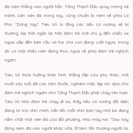
đá ném thẳng vào người hắn. Tống Thạch Đầu quay mông né
tránh, cân viên đá trong tay, cũng chuẩn bị ném về phía La
Phù. “Dừng tay!” Tiêu Vũ lo lắng các tiểu cô nương sẽ bị
thương, kịp thời ngăn lại. Một đám trẻ mới chú ý đến chiếc xe
ngựa sắp đến bên cầu và hai cha con đang cưỡi ngựa, trong
đó có một thiếu niên đang thúc ngựa về phía đám trẻ nghịch
ngợm.
Tiêu Vũ thừa hưởng thân hình thẳng tắp của phụ thân, mới
mười sáu tuổi đã cao tám thước, nghiêm mặt, lập tức dọa cho
đám trẻ nghịch ngợm như Tống Thạch Đầu phải chạy tán loạn.
Tiêu Vũ nhìn đám trẻ chạy đi xa, thấy tiểu cô nương đối diện
đang tò mò nhìn mình, hắn liếc mắt nhìn bàn tay nhỏ bé đang
nắm chặt một viên đá của đối phương, nhíu mày nói: “Sau này
đừng ném đá vào người khác nữa, lỡ làm tổn thương người ta,