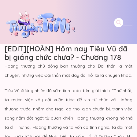
[EDIT][HOÀN] Hôm nay Tiêu Vũ đã
bị giáng chức chưa? - Chương 178
Hoàng thượng chủ động ban thưởng cho Đại thần là một
chuyện, nhưng việc Đại thần mặt dày đòi hỏi lại là chuyện khác.
Tiêu Vũ đương nhiên đã sớm tính toán, bèn giải thích: “Thứ nhất,
ta mượn việc xây cất vườn tược để xin từ chức với Hoàng
thượng trước, nhằm cho Ngài có thời gian chuẩn bị, tránh việc
sang năm đột ngột từ quan khiến Hoàng thượng không nỡ thả
ta đi. Thứ hai, Hoàng thượng và ta vốn có tình nghĩa, ta đòi một
tòa vườn từ Ngài, để Ngài biết ta sống tốt ở Dương Châu, khi