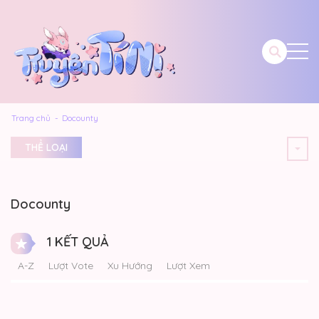
Trang chủ
Docounty
THỂ LOẠI
Docounty
1 KẾT QUẢ
A-Z
Lượt Vote
Xu Hướng
Lượt Xem