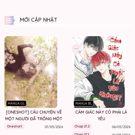
MỚI CẬP NHẬT
MANGA GL
MANGA BL
[ONESHOT] CÂU CHUYỆN VỀ
CẢM GIÁC NÀY CÓ PHẢI LÀ
MỘT NGƯỜI ĐÃ TRỒNG MỘT
YÊU
BÔNG HOA
Oneshort
Chap 21.2
07/05/2026
06/05/2026
Chap 21.1
06/05/2026