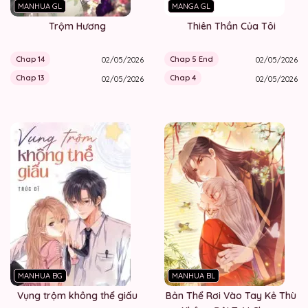
MANHUA GL
MANGA GL
Trộm Hương
Thiên Thần Của Tôi
Chap 14
Chap 5 End
02/05/2026
02/05/2026
Chap 13
Chap 4
02/05/2026
02/05/2026
MANHUA BG
MANHUA BL
Vụng trộm không thể giấu
Bản Thể Rơi Vào Tay Kẻ Thù