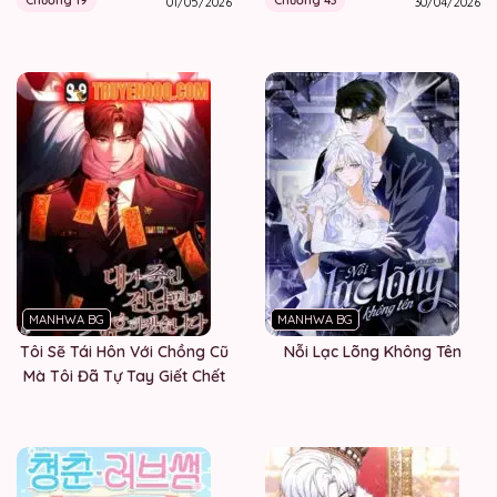
Chương 19
Chương 43
01/05/2026
30/04/2026
MANHWA BG
MANHWA BG
Tôi Sẽ Tái Hôn Với Chồng Cũ
Nỗi Lạc Lõng Không Tên
Mà Tôi Đã Tự Tay Giết Chết