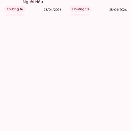
Người Hầu
Chương 16
Chương 10
28/04/2026
28/04/2026
Chương 15
Chương 9
23/04/2026
28/04/2026
MANHUA BL
MANHUA BL
Scandal Vị Tanh Ngọt
Nhân Ngư Desharow
Chương 37
Chương 140
27/04/2026
27/04/2026