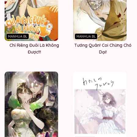
MANHUA BL
MANHUA BL
Chỉ Riêng Đuôi Là Không
Tướng Quân! Coi Chừng Chó
Được!!!
Dại!