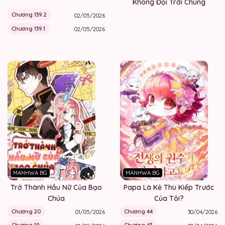
Không Đội Trời Chung
Chương 139.2
02/05/2026
Chương 139.1
02/05/2026
MANHWA BG
MANHWA BG
Trở Thành Hầu Nữ Của Bạo
Papa Là Kẻ Thù Kiếp Trước
Chúa
Của Tôi?
Chương 20
Chương 44
01/05/2026
30/04/2026