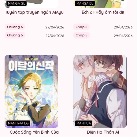
MANGA GL
MANGA BL
Tuyển tập truyện ngắn AiAyu
Ếch ơi! Hãy ôm tôi đi!
Chương 6
Chap 6
29/04/2026
29/04/2026
Chương 5
Chap 5
29/04/2026
29/04/2026
MANHWA BG
MANHUA
Cuộc Sống Yên Bình Của
Điện Hạ Thân Ái