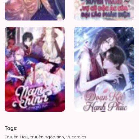
Tôi
Đã
Gặp
Nam
Chính
Trong
Ngục
Tù
Tags:
Truyện Hay
,
truyện ngôn tình
,
Vycomics