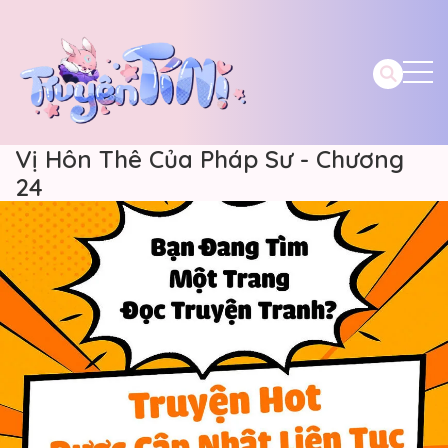
Vị Hôn Thê Của Pháp Sư - Chương
24