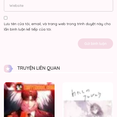
Lưu tên của tôi, email, và trang web trong trình duyệt này cho
lần bình luận kế tiếp của tôi.
TRUYỆN LIÊN QUAN
Tôi
Sẽ
Tái
Hôn
Với
Chồng
Cũ
Mà
Tôi