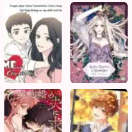
Mẹ
Ơi
Con
Xin
Lỗi
Người
Chồng
Hợp
Đồng
Luôn
Thèm
Muốn
Tôi