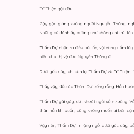
Trĩ Thiện gật đầu.
Gậy gộc giáng xuống người Nguyễn Thăng, nghe 
Những cú đánh ấy dường như không chỉ trút lên 
Thẩm Dự nhận ra điều bất ổn, vội vàng nắm lấy c
hiệu cho thị vệ đưa Nguyễn Thăng đi.
Dưới gốc cây, chỉ còn lại Thẩm Dự và Trĩ Thiện. 
Thấy vậy, đầu óc Thẩm Dự trống rỗng. Hắn hoàn
Thẩm Dự gãi gáy, dứt khoát ngồi xổm xuống. Vắt 
thân hắn khi buồn, cũng không muốn ai bên cạnh
Vậy nên, Thẩm Dự im lặng ngồi dưới gốc cây, bầ