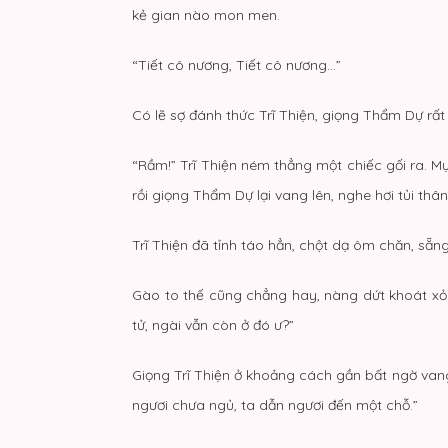
kẻ gian nào mon men.
“Tiết cô nương, Tiết cô nương…”
Có lẽ sợ đánh thức Trĩ Thiện, giọng Thẩm Dự rấ
“Rầm!” Trĩ Thiện ném thẳng một chiếc gối ra. M
rồi giọng Thẩm Dự lại vang lên, nghe hơi tủi thâ
Trĩ Thiện đã tỉnh táo hẳn, chột dạ ôm chăn, sẵng 
Gào to thế cũng chẳng hay, nàng dứt khoát xỏ 
tử, ngài vẫn còn ở đó ư?”
Giọng Trĩ Thiện ở khoảng cách gần bất ngờ van
ngươi chưa ngủ, ta dẫn ngươi đến một chỗ.”