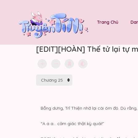
Trang Chủ
Dan
[EDIT][HOÀN] Thế tử lại tự 
Bỗng dưng, Trĩ Thiện nhớ lại cái ôm đó. Dù rằng
“A a a… cảm giác thật kỳ quái!”