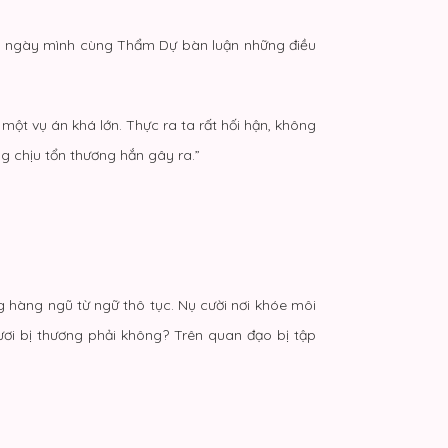
 có ngày mình cùng Thẩm Dự bàn luận những điều
một vụ án khá lớn. Thực ra ta rất hối hận, không
g chịu tổn thương hắn gây ra.”
g hàng ngũ từ ngữ thô tục. Nụ cười nơi khóe môi
ươi bị thương phải không? Trên quan đạo bị tập