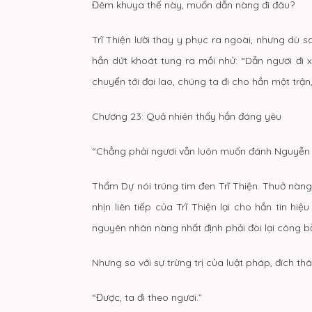
Đêm khuya thế này, muốn dẫn nàng đi đâu?
Trĩ Thiện lười thay y phục ra ngoài, nhưng dù
hắn dứt khoát tung ra mồi nhử: “Dẫn ngươi đi x
chuyển tới đại lao, chúng ta đi cho hắn một trận
Chương 23: Quả nhiên thấy hắn đáng yêu
“Chẳng phải ngươi vẫn luôn muốn đánh Nguyễn
Thẩm Dự nói trúng tim đen Trĩ Thiện. Thuở nàn
nhịn liên tiếp của Trĩ Thiện lại cho hắn tín 
nguyên nhân nàng nhất định phải đòi lại công b
Nhưng so với sự trừng trị của luật pháp, đích thâ
“Được, ta đi theo ngươi.”