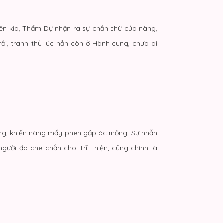
bên kia, Thẩm Dự nhận ra sự chần chừ của nàng,
rồi, tranh thủ lúc hắn còn ở Hành cung, chưa di
iêng, khiến nàng mấy phen gặp ác mộng. Sự nhẫn
người đã che chắn cho Trĩ Thiện, cũng chính là