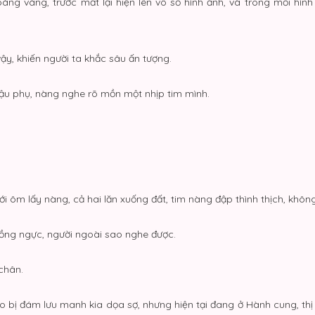
hoáng váng, trước mắt lại hiện lên vô số hình ảnh, và trong mỗi hì
ậy, khiến người ta khắc sâu ấn tượng.
 đậu phụ, nàng nghe rõ mồn một nhịp tim mình.
ôm lấy nàng, cả hai lăn xuống đất, tim nàng đập thình thịch, khôn
 lồng ngực, người ngoài sao nghe được.
chân.
 do bị đám lưu manh kia dọa sợ, nhưng hiện tại đang ở Hành cung, th