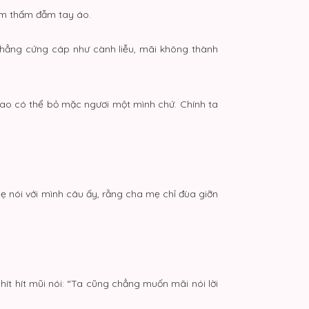
hơm thấm đẫm tay áo.
hẳng cứng cáp như cành liễu, mãi không thành
Sao có thể bỏ mặc ngươi một mình chứ. Chính ta
ẹ nói với mình câu ấy, rằng cha mẹ chỉ đùa giỡn
hít hít mũi nói: “Ta cũng chẳng muốn mãi nói lời