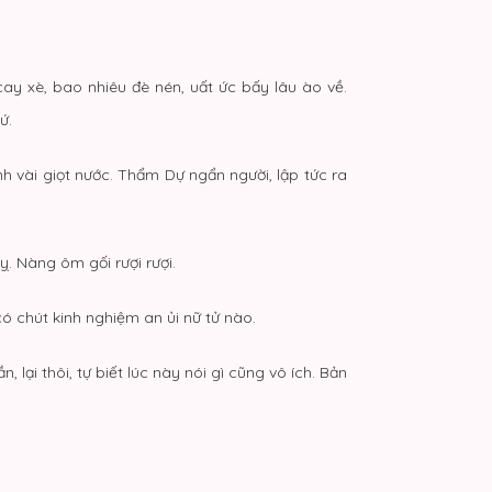
ay xè, bao nhiêu đè nén, uất ức bấy lâu ào về.
ứ.
nh vài giọt nước. Thẩm Dự ngẩn người, lập tức ra
ỵ. Nàng ôm gối rượi rượi.
 chút kinh nghiệm an ủi nữ tử nào.
ại thôi, tự biết lúc này nói gì cũng vô ích. Bản