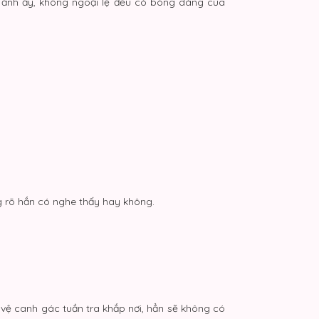
nh ảnh ấy, không ngoại lệ đều có bóng dáng của
g rõ hắn có nghe thấy hay không.
ị vệ canh gác tuần tra khắp nơi, hẳn sẽ không có