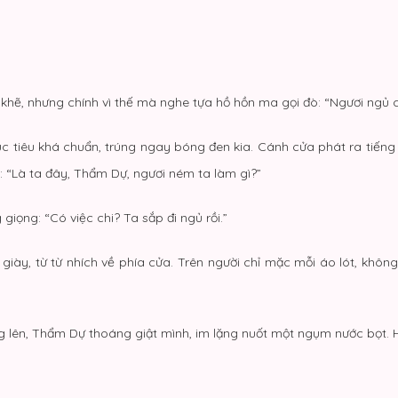
t khẽ, nhưng chính vì thế mà nghe tựa hồ hồn ma gọi đò: “Ngươi ngủ 
ục tiêu khá chuẩn, trúng ngay bóng đen kia. Cánh cửa phát ra tiếng
n: “Là ta đây, Thẩm Dự, ngươi ném ta làm gì?”
giọng: “Có việc chi? Ta sắp đi ngủ rồi.”
giày, từ từ nhích về phía cửa. Trên người chỉ mặc mỗi áo lót, khôn
g lên, Thẩm Dự thoáng giật mình, im lặng nuốt một ngụm nước bọt. 