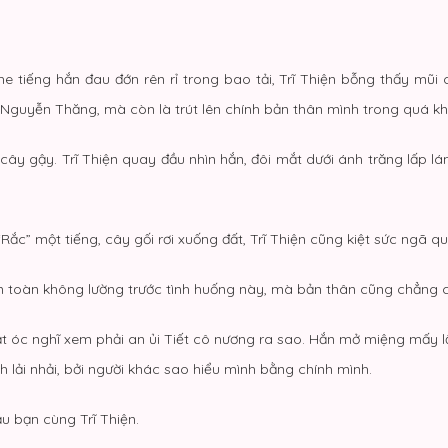
tiếng hắn đau đớn rên rỉ trong bao tải, Trĩ Thiện bỗng thấy mũi c
Nguyễn Thăng, mà còn là trút lên chính bản thân mình trong quá kh
ây gậy. Trĩ Thiện quay đầu nhìn hắn, đôi mắt dưới ánh trăng lấp lá
“Rắc” một tiếng, cây gối rơi xuống đất, Trĩ Thiện cũng kiệt sức ngã qu
 toàn không lường trước tình huống này, mà bản thân cũng chẳng có
óc nghĩ xem phải an ủi Tiết cô nương ra sao. Hắn mở miệng mấy lần, l
 lải nhải, bởi người khác sao hiểu mình bằng chính mình.
u bạn cùng Trĩ Thiện.