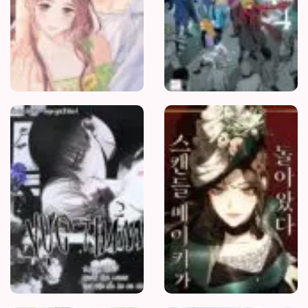
Vực
thẳm