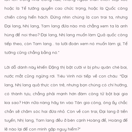
hoặc là Tể tướng quyền cao chức trọng, hoặc là Quốc công
chiến công hiển hách. Đừng nhìn chúng là con trai ta, nhưng
Đại lang, Nhị lang, Tam lang đứa nào mà chẳng xem ta là anh
hùng để noi theo? Đại lang, Nhị lang muốn làm Quả quốc công
tiếp theo, còn Tam lang… ta lười đoán xem nó muốn làm gì, Tể
tướng cũng chẳng bằng nó.”
Lời dỗ dành này khiến Đặng thị bật cười vì bị phu quân chê bai,
nước mắt cũng ngừng rơi. Tiêu Vinh nói tiếp về con cháu: “Đại
lang, Nhị lang quả thực còn trẻ, nhưng bọn chúng có chí hướng,
có thành tựu, chẳng phải mạnh hơn đám công tử bột bại gia
kia sao? Hơn nữa nàng hãy tin vào Tân gia công, ông ấy chắc
chắn sẽ chăm sóc hai đứa nhỏ. Còn về con trai, Đại lang ở tiền
tuyến, Nhị lang, Tam lang đều ở bên cạnh Hoàng đế, Hoàng đế
lẽ nào lại để con mình gặp nguy hiểm?”