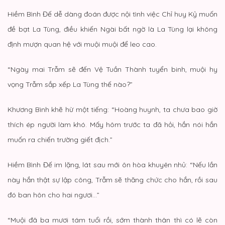
Hiềm Bình Đế dễ dàng đoán được nội tình việc Chỉ huy Kỷ muốn
đề bạt La Tùng, điều khiến Ngài bất ngờ là La Tùng lại không
định mượn quan hệ với muội muội để leo cao.
“Ngày mai Trẫm sẽ đến Vệ Tuần Thành tuyển binh, muội hy
vọng Trẫm sắp xếp La Tùng thế nào?”
Khương Bình khẽ hừ một tiếng: “Hoàng huynh, ta chưa bao giờ
thích ép người làm khó. Mấy hôm trước ta đã hỏi, hắn nói hắn
muốn ra chiến trường giết địch.”
Hiềm Bình Đế im lặng, lát sau mới ôn hòa khuyên nhủ: “Nếu lần
này hắn thật sự lập công, Trẫm sẽ thăng chức cho hắn, rồi sau
đó ban hôn cho hai ngươi…”
“Muội đã ba mươi tám tuổi rồi, sớm thành thân thì có lẽ còn