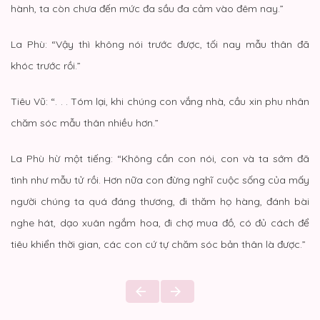
hành, ta còn chưa đến mức đa sầu đa cảm vào đêm nay.”
La Phù: “Vậy thì không nói trước được, tối nay mẫu thân đã
khóc trước rồi.”
Tiêu Vũ: “. . . Tóm lại, khi chúng con vắng nhà, cầu xin phu nhân
chăm sóc mẫu thân nhiều hơn.”
La Phù hừ một tiếng: “Không cần con nói, con và ta sớm đã
tình như mẫu tử rồi. Hơn nữa con đừng nghĩ cuộc sống của mấy
người chúng ta quá đáng thương, đi thăm họ hàng, đánh bài
nghe hát, dạo xuân ngắm hoa, đi chợ mua đồ, có đủ cách để
tiêu khiển thời gian, các con cứ tự chăm sóc bản thân là được.”