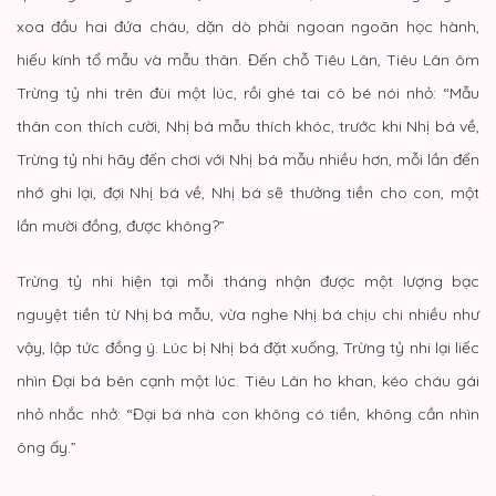
xoa đầu hai đứa cháu, dặn dò phải ngoan ngoãn học hành,
hiếu kính tổ mẫu và mẫu thân. Đến chỗ Tiêu Lân, Tiêu Lân ôm
Trừng tỷ nhi trên đùi một lúc, rồi ghé tai cô bé nói nhỏ: “Mẫu
thân con thích cười, Nhị bá mẫu thích khóc, trước khi Nhị bá về,
Trừng tỷ nhi hãy đến chơi với Nhị bá mẫu nhiều hơn, mỗi lần đến
nhớ ghi lại, đợi Nhị bá về, Nhị bá sẽ thưởng tiền cho con, một
lần mười đồng, được không?”
Trừng tỷ nhi hiện tại mỗi tháng nhận được một lượng bạc
nguyệt tiền từ Nhị bá mẫu, vừa nghe Nhị bá chịu chi nhiều như
vậy, lập tức đồng ý. Lúc bị Nhị bá đặt xuống, Trừng tỷ nhi lại liếc
nhìn Đại bá bên cạnh một lúc. Tiêu Lân ho khan, kéo cháu gái
nhỏ nhắc nhở: “Đại bá nhà con không có tiền, không cần nhìn
ông ấy.”