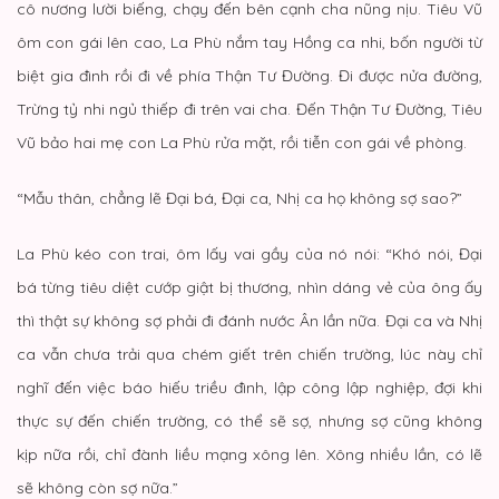
cô nương lười biếng, chạy đến bên cạnh cha nũng nịu. Tiêu Vũ
ôm con gái lên cao, La Phù nắm tay Hồng ca nhi, bốn người từ
biệt gia đình rồi đi về phía Thận Tư Đường. Đi được nửa đường,
Trừng tỷ nhi ngủ thiếp đi trên vai cha. Đến Thận Tư Đường, Tiêu
Vũ bảo hai mẹ con La Phù rửa mặt, rồi tiễn con gái về phòng.
“Mẫu thân, chẳng lẽ Đại bá, Đại ca, Nhị ca họ không sợ sao?”
La Phù kéo con trai, ôm lấy vai gầy của nó nói: “Khó nói, Đại
bá từng tiêu diệt cướp giật bị thương, nhìn dáng vẻ của ông ấy
thì thật sự không sợ phải đi đánh nước Ân lần nữa. Đại ca và Nhị
ca vẫn chưa trải qua chém giết trên chiến trường, lúc này chỉ
nghĩ đến việc báo hiếu triều đình, lập công lập nghiệp, đợi khi
thực sự đến chiến trường, có thể sẽ sợ, nhưng sợ cũng không
kịp nữa rồi, chỉ đành liều mạng xông lên. Xông nhiều lần, có lẽ
sẽ không còn sợ nữa.”