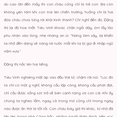
dù cao lớn đến mấy thì con cháu cũng chỉ là trẻ con. Bà còn
không yên tâm khi con trai lên chiến trường, huống chi là hai
đứa cháu chưa từng rời khỏi Kinh thành? Chỉ nghĩ đến đó, Đặng
thị lại đỏ hoe mắt. Tiêu Vinh khoác chăn ngồi dậy, ôm lấy lão
phu nhân vào lòng, nhẹ nhàng an ủi: “Nàng làm vậy, lại khiến
ta nhớ đến dáng vẻ nàng rơi nước mắt khi ta bị gọi đi nhập ngũ
năm xưa.”
Đặng thị nấc lên hai tiếng.
Tiêu Vinh nghiêng mặt áp vào đầu thê tử, chậm rãi nói: “Lúc đó
ta chỉ có một ý nghĩ, không cầu lập công, không cầu phát đạt,
chỉ cầu được sống sót trở về bên cạnh nàng và con cái. Khi ấy
chúng ta nghèo lắm, ngay cả trong mơ cũng chỉ mong ngày
nào được ăn thịt là tốt rồi. Con cháu bây giờ thì khác, từ nhỏ đã
lớn lên trong nhà Công hầu, những người thân thích tiếp xúc