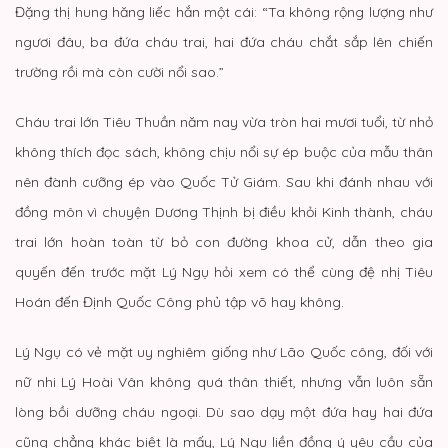
Đặng thị hung hăng liếc hắn một cái: “Ta không rộng lượng như
ngươi đâu, ba đứa cháu trai, hai đứa cháu chắt sắp lên chiến
trường rồi mà còn cười nổi sao.”
Cháu trai lớn Tiêu Thuần năm nay vừa tròn hai mươi tuổi, từ nhỏ
không thích đọc sách, không chịu nổi sự ép buộc của mẫu thân
nên đành cưỡng ép vào Quốc Tử Giám. Sau khi đánh nhau với
đồng môn vì chuyện Dương Thịnh bị điều khỏi Kinh thành, cháu
trai lớn hoàn toàn từ bỏ con đường khoa cử, dẫn theo gia
quyến đến trước mặt Lý Ngụ hỏi xem có thể cùng đệ nhị Tiêu
Hoán đến Định Quốc Công phủ tập võ hay không.
Lý Ngụ có vẻ mặt uy nghiêm giống như Lão Quốc công, đối với
nữ nhi Lý Hoài Vân không quá thân thiết, nhưng vẫn luôn sẵn
lòng bồi dưỡng cháu ngoại. Dù sao dạy một đứa hay hai đứa
cũng chẳng khác biệt là mấy, Lý Ngụ liền đồng ý yêu cầu của