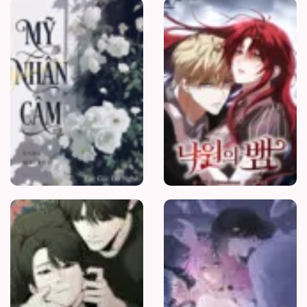
[BHTT]Mỹ
Nhân
Câm
Mồi
nhử