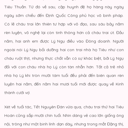
Tiêu Thuần. Từ đó về sau, cặp huynh đệ họ hàng này ngày
ngày sớm chiều đến Định Quốc Công phủ học võ binh pháp.
Có lẽ cháu trai lớn thiên tư hợp với võ đạo, sau sáu bảy năm
rèn luyện, võ nghệ lại còn tinh thông hơn cả cháu trai út. Đầu
năm, hai anh em được Lý Ngụ điều vào Đông doanh. Người
ngoài nói Lý Ngụ bồi dưỡng hai con trai nhà họ Tiêu như con
cháu ruột thịt, nhưng thực chất vẫn có sự khác biệt, bởi Lý Ngụ
đối với con cháu nhà họ Lý còn tàn nhẫn hơn. Tất cả trẻ nhỏ
nhà họ Lý khi tròn mười tám tuổi đều phải đến biên quan rèn
luyện hai năm, đến năm hai mươi tuổi mới được quay về Kinh
thành cưới vợ.
Xét về tuổi tác, Tết Nguyên Đán vừa qua, cháu trai thứ hai Tiêu
Hoán cũng sắp mười chín tuổi. Nhìn dáng vẻ cao lớn giống ông
nội, trông như một binh lính dạn dày, nhưng trong mắt Đặng thị,