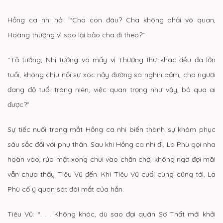
Hồng ca nhi hỏi: “Cha con đâu? Cha không phải võ quan,
Hoàng thượng vì sao lại bảo cha đi theo?”
“Tả tướng, Nhị tướng và mấy vị Thượng thư khác đều đã lớn
tuổi, không chịu nổi sự xóc nảy đường sá nghìn dặm, cha ngươi
đang độ tuổi tráng niên, việc quan trọng như vậy, bỏ qua ai
được?”
Sự tiếc nuối trong mắt Hồng ca nhi biến thành sự khâm phục
sâu sắc đối với phụ thân. Sau khi Hồng ca nhi đi, La Phù gọi nha
hoàn vào, rửa mặt xong chui vào chăn chờ, không ngờ đợi mãi
vẫn chưa thấy Tiêu Vũ đến. Khi Tiêu Vũ cuối cùng cũng tới, La
Phù cố ý quan sát đôi mắt của hắn.
Tiêu Vũ: “. . . Không khóc, dù sao đại quân Sơ Thất mới khởi