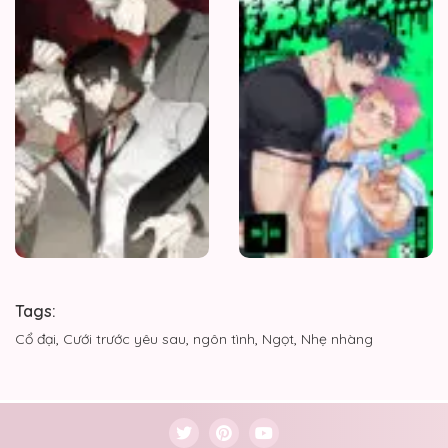
dỗ
nguy
hiểm
Tags:
Cổ đại
,
Cưới trước yêu sau
,
ngôn tình
,
Ngọt
,
Nhẹ nhàng