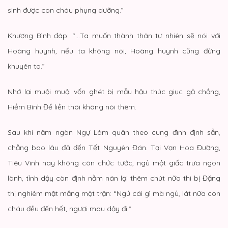
sinh được con cháu phụng dưỡng.”
Khương Bình đáp: “…Ta muốn thành thân tự nhiên sẽ nói với
Hoàng huynh, nếu ta không nói, Hoàng huynh cũng đừng
khuyên ta.”
Nhớ lại muội muội vốn ghét bị mẫu hậu thúc giục gả chồng,
Hiềm Bình Đế liền thôi không nói thêm.
Sau khi năm ngàn Ngự Lâm quân theo cung đình định sẵn,
chẳng bao lâu đã đến Tết Nguyên Đán. Tại Vạn Hoa Đường,
Tiêu Vinh nay không còn chức tước, ngủ một giấc trưa ngon
lành, tỉnh dậy còn định nằm nán lại thêm chút nữa thì bị Đặng
thị nghiêm mặt mắng một trận: “Ngủ cái gì mà ngủ, lát nữa con
cháu đều đến hết, ngươi mau dậy đi.”