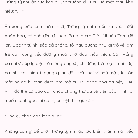
Trừng tỷ nhi lập tức kéo huynh trưởng đi. Tiêu Hổ mặt mày khó
hiểu: “……”
Ăn xong bữa cơm năm mới, Trừng tỷ nhi muốn ra vườn đốt
pháo hoa, cả nhà đều đi theo. Ba anh em Tiêu Nhuận Tam đã
lớn, Doanh tỷ nhi sắp gả chồng, tối nay dường như lại trở về làm
trẻ con, cùng tiểu đường muội chơi đùa thỏa thích. Còn Hồng
ca nhi vì sắp ly biệt nên lòng cay xè, chỉ đứng bên cạnh nhìn đại
ca, nhị ca, thỉnh thoảng quay đầu nhìn hai vị nhũ mẫu, khuôn
mặt họ đã bị màn đêm làm mờ đi. Khi pháo hoa đã hết, Tiêu
Vinh đỡ thê tử, bảo con cháu phòng thứ ba về viện của mình, ai
muốn canh gác thì canh, ai mệt thì ngủ sớm.
“Cha ơi, chân con lạnh quá.”
Không còn gì để chơi, Trừng tỷ nhi lập tức biến thành một tiểu