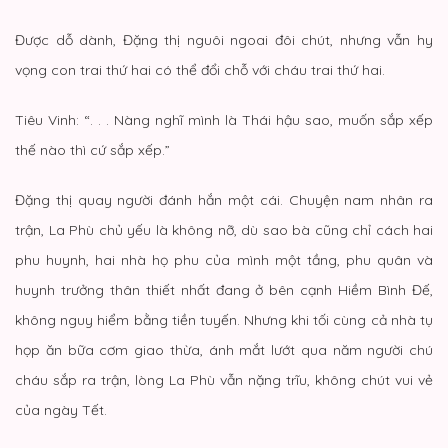
Được dỗ dành, Đặng thị nguôi ngoai đôi chút, nhưng vẫn hy
vọng con trai thứ hai có thể đổi chỗ với cháu trai thứ hai.
Tiêu Vinh: “. . . Nàng nghĩ mình là Thái hậu sao, muốn sắp xếp
thế nào thì cứ sắp xếp.”
Đặng thị quay người đánh hắn một cái. Chuyện nam nhân ra
trận, La Phù chủ yếu là không nỡ, dù sao bà cũng chỉ cách hai
phu huynh, hai nhà họ phu của mình một tầng, phu quân và
huynh trưởng thân thiết nhất đang ở bên cạnh Hiềm Bình Đế,
không nguy hiểm bằng tiền tuyến. Nhưng khi tối cùng cả nhà tụ
họp ăn bữa cơm giao thừa, ánh mắt lướt qua năm người chú
cháu sắp ra trận, lòng La Phù vẫn nặng trĩu, không chút vui vẻ
của ngày Tết.