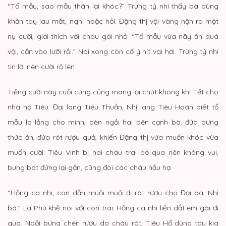
“Tổ mẫu, sao mẫu thân lại khóc?” Trừng tỷ nhi thấy bà dùng
khăn tay lau mắt, nghi hoặc hỏi. Đặng thị vội vàng nặn ra một
nụ cười, giải thích với cháu gái nhỏ: “Tổ mẫu vừa nãy ăn quá
vội, cắn vào lưỡi rồi.” Nói xong còn cố ý hít vài hơi. Trừng tỷ nhi
tin lời nên cười rộ lên.
Tiếng cười này cuối cùng cũng mang lại chút không khí Tết cho
nhà họ Tiêu. Đại lang Tiêu Thuần, Nhị lang Tiêu Hoán biết tổ
mẫu lo lắng cho mình, bèn ngồi hai bên cạnh bà, đứa bưng
thức ăn, đứa rót rượu quả, khiến Đặng thị vừa muốn khóc vừa
muốn cười. Tiêu Vinh bị hai cháu trai bỏ qua nên không vui,
bưng bát đứng lại gần, cũng đòi các cháu hầu hạ.
“Hồng ca nhi, con dẫn muội muội đi rót rượu cho Đại bá, Nhị
bá.” La Phù khẽ nói với con trai. Hồng ca nhi liền dắt em gái đi
qua. Ngồi bưng chén rượu do cháu rót, Tiêu Hổ dùng tay kia