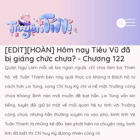
[EDIT][HOÀN] Hôm nay Tiêu Vũ đã
bị giáng chức chưa? - Chương 122
Quân Ngự Lâm mỗi vệ ba ngàn người, chỉ chia làm ba Thiên
hộ. Vệ Tuần Thành bên này quả thực có không ít Bách hộ tư
cách hơn La Tùng, song Chỉ huy Kỷ chỉ vì nể mặt Trưởng công
chúa Khang Bình nên mới muốn đề bạt hắn. La Tùng vốn kín
tiếng, tuyệt đối giữ bí mật về mối quan hệ tư tình với Trưởng
công chúa, nhưng hắn thường xuyên ra vào phủ, binh lính Vệ
Tuần Thành là những kẻ đầu tiên phát hiện ra chuyện này, binh
lính đã biết thì Chỉ huy Kỷ đương nhiên cũng rõ.