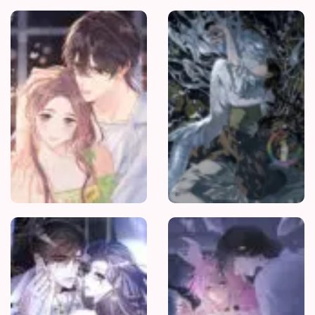
Nhiệt
Độ
Cơ
Thể
Ác
Ma
Vị
Phu
Quân
Yếu
Đuối
Của
Tôi