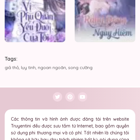
Tags:
giả thỏ
,
lụy tình
,
ngoan ngoãn
,
song cường
Các thông tin và hình ảnh được đăng tải trên website
Truyentini đều được sưu tầm từ Internet, bao gồm quyền
sử dụng phi thương mại và có phí. Tất nhiên là chúng tôi
không sở hữu hay chịu trách nhiệm bất kỳ nội dung cũng