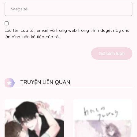
Lưu tên của tôi, email, và trang web trong trình duyệt này cho
lần bình luận kế tiếp của tôi.
TRUYỆN LIÊN QUAN
Xúc
Xắc
may
mắn