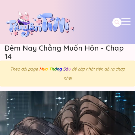
Đêm Nay Chẳng Muốn Hôn - Chap
14
Theo dõi page
Mưa Tháng Sáu
để cập nhật tiến độ ra chap
nhe!