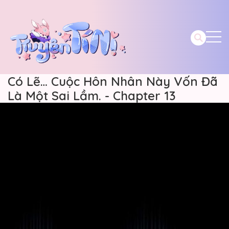
Có Lẽ… Cuộc Hôn Nhân Này Vốn Đã
Là Một Sai Lầm. - Chapter 13