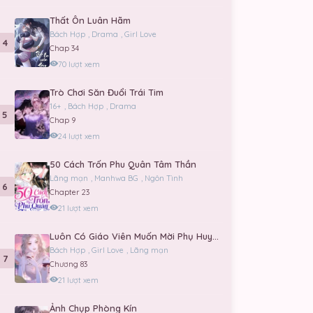
Thất Ôn Luân Hãm
Bách Hợp
,
Drama
,
Girl Love
4
Chap 34
70 lượt xem
Trò Chơi Săn Đuổi Trái Tim
16+
,
Bách Hợp
,
Drama
5
Chap 9
24 lượt xem
50 Cách Trốn Phu Quân Tâm Thần
Lãng mạn
,
Manhwa BG
,
Ngôn Tình
6
Chapter 23
21 lượt xem
Luôn Có Giáo Viên Muốn Mời Phụ Huynh!
Bách Hợp
,
Girl Love
,
Lãng mạn
7
Chương 83
21 lượt xem
Ảnh Chụp Phòng Kín