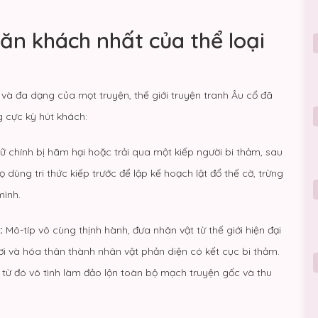
 ăn khách nhất của thể loại
và đa dạng của mọt truyện, thế giới truyện tranh Âu cổ đã
 cực kỳ hút khách:
 chính bị hãm hại hoặc trải qua một kiếp người bi thảm, sau
dùng tri thức kiếp trước để lập kế hoạch lật đổ thế cờ, trừng
mình.
:
Mô-típ vô cùng thịnh hành, đưa nhân vật từ thế giới hiện đại
ơi và hóa thân thành nhân vật phản diện có kết cục bi thảm.
, từ đó vô tình làm đảo lộn toàn bộ mạch truyện gốc và thu