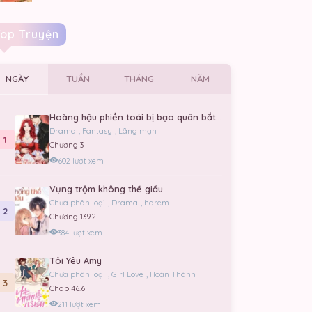
Top Truyện
NGÀY
TUẦN
THÁNG
NĂM
Hoàng hậu phiền toái bị bạo quân bắt giữ
Drama
,
Fantasy
,
Lãng mạn
1
Chương 3
602 lượt xem
Vụng trộm không thể giấu
Chưa phân loại
,
Drama
,
harem
2
Chương 139.2
384 lượt xem
Tôi Yêu Amy
Chưa phân loại
,
Girl Love
,
Hoàn Thành
3
Chap 46.6
211 lượt xem