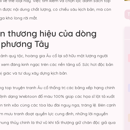
ổi về thể loại này. Việc tìm kiếm và chọn lọc danh sách top
m được nội dung chất lượng, có chiều sâu kịch bản, mà còn
ga khó lòng rời mắt.
ên thương hiệu của dòng
h phương Tây
nh quý tộc, hoàng gia Âu cổ lại sở hữu một lượng người
 xem đáng kinh ngạc trên các nền tảng số. Sức hút độc bản
ị giác và tư duy xây dựng kịch bản.
g top truyện tranh Âu cổ thống trị các bảng xếp hạng chính
 Định dạng Webtoon đổ màu 100% giúp các họa sĩ lột tả xuất
n tinh xảo cùng các tòa lâu đài nguy nga, tráng lệ. Bên cạnh
 âm mưu tranh đoạt quyền lực cung đình, những lời nguyền
ung thủy chính là thứ vũ khí tối thượng giữ chân độc giả qua