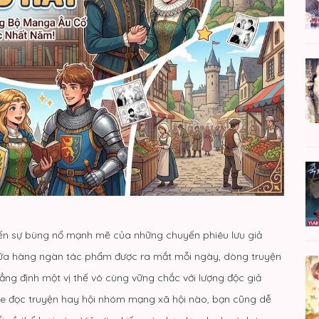
kiến sự bùng nổ mạnh mẽ của những chuyến phiêu lưu giả
Giữa hàng ngàn tác phẩm được ra mắt mỗi ngày, dòng truyện
ẳng định một vị thế vô cùng vững chắc với lượng độc giả
ite đọc truyện hay hội nhóm mạng xã hội nào, bạn cũng dễ