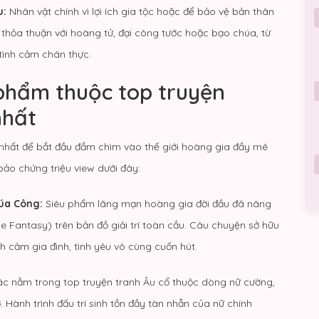
u:
Nhân vật chính vì lợi ích gia tộc hoặc để bảo vệ bản thân
hỏa thuận với hoàng tử, đại công tước hoặc bạo chúa, từ
tình cảm chân thực.
phẩm thuộc top truyện
nhất
nhất để bắt đầu đắm chìm vào thế giới hoàng gia đầy mê
ảo chứng triệu view dưới đây:
úa Công:
Siêu phẩm lãng mạn hoàng gia đời đầu đã nâng
Fantasy) trên bản đồ giải trí toàn cầu. Câu chuyện sở hữu
nh cảm gia đình, tình yêu vô cùng cuốn hút.
ác nằm trong top truyện tranh Âu cổ thuộc dòng nữ cường,
 Hành trình đấu trí sinh tồn đầy tàn nhẫn của nữ chính