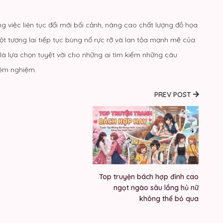
 việc liên tục đổi mới bối cảnh, nâng cao chất lượng đồ họa
t tương lai tiếp tục bùng nổ rực rỡ và lan tỏa mạnh mẽ của
i là lựa chọn tuyệt vời cho những ai tìm kiếm những câu
iêm nghiệm.
PREV POST
Top truyện bách hợp đỉnh cao
ngọt ngào sâu lắng hủ nữ
không thể bỏ qua