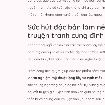
dàng bắt gặp các bài viết chia sẻ, thảo luận sôi n
truyện tranh Âu cổ
xuất sắc không chỉ giúp bạn tì
mở ra một không gian nghệ thuật lộng lẫy, nguy n
Sức hút độc bản làm n
truyện tranh cung đìn
Không phải ngẫu nhiên mà các tác phẩm lấy bối cả
hâm mộ cuồng nhiệt và có tốc độ tăng trưởng lượt
này đến từ sự kết hợp hoàn hảo giữa nghệ thuật th
Điểm cộng tiên quyết giúp các tác phẩm nằm tron
là
trải nghiệm mỹ thuật lộng lẫy và nịnh mắt
.
sắc những bộ trang phục dạ hội cầu kỳ, vương miệ
đó, cốt truyện giàu kịch tính đan xen giữa những
thần bí và những câu chuyện tình yêu thâm sâu, ch