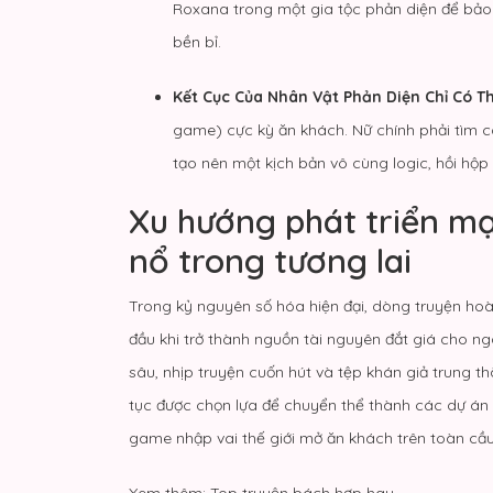
Roxana trong một gia tộc phản diện để bảo
bền bỉ.
Kết Cục Của Nhân Vật Phản Diện Chỉ Có Th
game) cực kỳ ăn khách. Nữ chính phải tìm 
tạo nên một kịch bản vô cùng logic, hồi h
Xu hướng phát triển m
nổ trong tương lai
Trong kỷ nguyên số hóa hiện đại, dòng truyện ho
đầu khi trở thành nguồn tài nguyên đắt giá cho n
sâu, nhịp truyện cuốn hút và tệp khán giả trung t
tục được chọn lựa để chuyển thể thành các dự á
game nhập vai thế giới mở ăn khách trên toàn cầu
Xem thêm:
Top truyện bách hợp hay