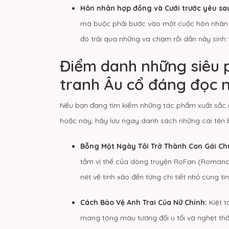
Hôn nhân hợp đồng và Cưới trước yêu sa
mà buộc phải bước vào một cuộc hôn nhân t
đó trải qua những va chạm rồi dần nảy sinh 
Điểm danh những siêu 
tranh Âu cổ đáng đọc 
Nếu bạn đang tìm kiếm những tác phẩm xuất sắc 
hoặc này, hãy lưu ngay danh sách những cái tên b
Bỗng Một Ngày Tôi Trở Thành Con Gái Ch
tầm vị thế của dòng truyện RoFan (Romance 
nét vẽ tinh xảo đến từng chi tiết nhỏ cùng tì
Cách Bảo Vệ Anh Trai Của Nữ Chính:
Kiệt t
mang tông màu tương đối u tối và nghẹt thở.