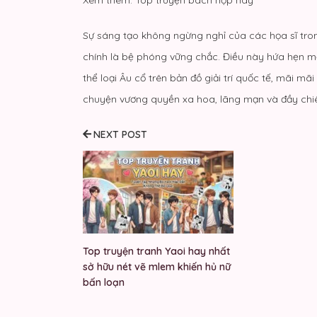
Sự sáng tạo không ngừng nghỉ của các họa sĩ trong
chính là bệ phóng vững chắc. Điều này hứa hẹn mộ
thể loại Âu cổ trên bản đồ giải trí quốc tế, mãi mã
chuyện vương quyền xa hoa, lãng mạn và đầy ch
NEXT POST
Top truyện tranh Yaoi hay nhất
sở hữu nét vẽ mlem khiến hủ nữ
bấn loạn