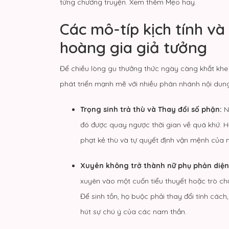
từng chương truyện. Xem thêm
Mẹo hay
.
Các mô-típ kịch tính và
hoàng gia giả tưởng
Để chiều lòng gu thưởng thức ngày càng khắt khe 
phát triển mạnh mẽ với nhiều phân nhánh nội dung
Trọng sinh trả thù và Thay đổi số phận:
Nữ
đó được quay ngược thời gian về quá khứ. Họ 
phạt kẻ thù và tự quyết định vận mệnh của 
Xuyên không trở thành nữ phụ phản diện
xuyên vào một cuốn tiểu thuyết hoặc trò ch
Để sinh tồn, họ buộc phải thay đổi tính cách
hút sự chú ý của các nam thần.