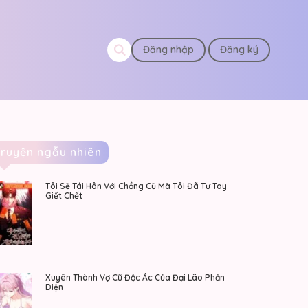
Đăng nhập
Đăng ký
Truyện ngẫu nhiên
Tôi Sẽ Tái Hôn Với Chồng Cũ Mà Tôi Đã Tự Tay
Giết Chết
Xuyên Thành Vợ Cũ Độc Ác Của Đại Lão Phản
Diện