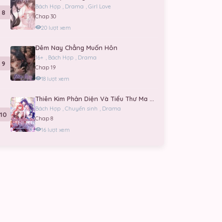
Bách Hợp
,
Drama
,
Girl Love
8
Chap 30
20 lượt xem
Đêm Nay Chẳng Muốn Hôn
16+
,
Bách Hợp
,
Drama
9
Chap 19
18 lượt xem
Thiên Kim Phản Diện Và Tiểu Thư Ma Vương
Bách Hợp
,
Chuyển sinh
,
Drama
10
Chap 8
16 lượt xem