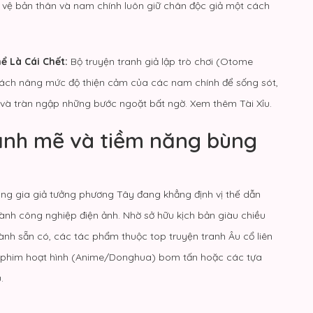
 vệ bản thân và nam chính luôn giữ chân độc giả một cách
ể Là Cái Chết:
Bộ truyện tranh giả lập trò chơi (Otome
cách nâng mức độ thiện cảm của các nam chính để sống sót,
ộp và tràn ngập những bước ngoặt bất ngờ. Xem thêm
Tài Xỉu
.
ạnh mẽ và tiềm năng bùng
àng gia giả tưởng phương Tây đang khẳng định vị thế dẫn
gành công nghiệp điện ảnh. Nhờ sở hữu kịch bản giàu chiều
hành sẵn có, các tác phẩm thuộc top truyện tranh Âu cổ liên
n phim hoạt hình (Anime/Donghua) bom tấn hoặc các tựa
.