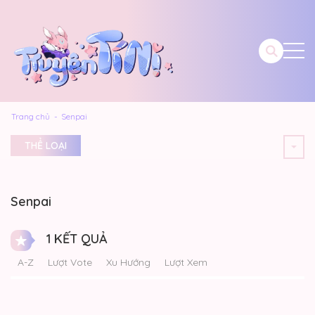
Trang chủ
Senpai
THỂ LOẠI
Senpai
1 KẾT QUẢ
A-Z
Lượt Vote
Xu Hướng
Lượt Xem