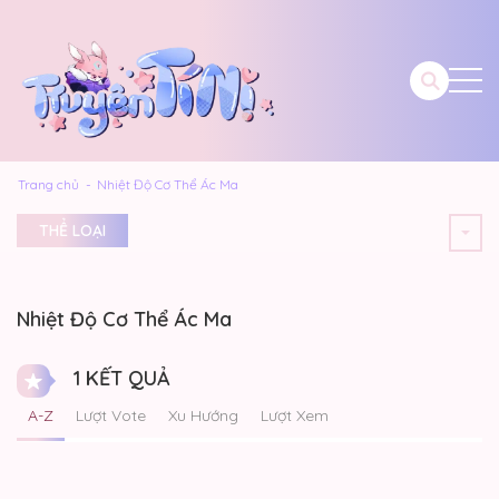
Trang chủ
Nhiệt Độ Cơ Thể Ác Ma
THỂ LOẠI
Nhiệt Độ Cơ Thể Ác Ma
1 KẾT QUẢ
A-Z
Lượt Vote
Xu Hướng
Lượt Xem