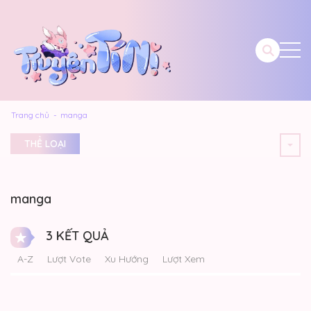
Trang chủ
manga
THỂ LOẠI
manga
3 KẾT QUẢ
A-Z
Lượt Vote
Xu Hướng
Lượt Xem