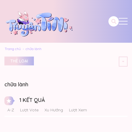
Trang chủ
chữa lành
THỂ LOẠI
chữa lành
1 KẾT QUẢ
A-Z
Lượt Vote
Xu Hướng
Lượt Xem