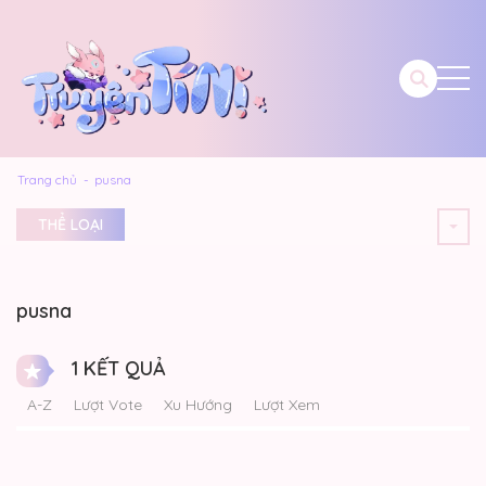
Trang chủ
pusna
THỂ LOẠI
pusna
1 KẾT QUẢ
A-Z
Lượt Vote
Xu Hướng
Lượt Xem