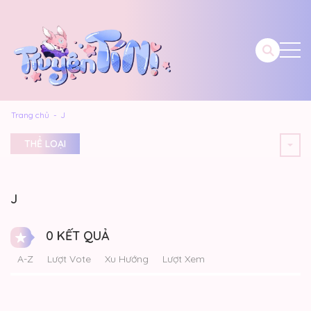
Trang chủ
J
THỂ LOẠI
J
0 KẾT QUẢ
A-Z
Lượt Vote
Xu Hướng
Lượt Xem