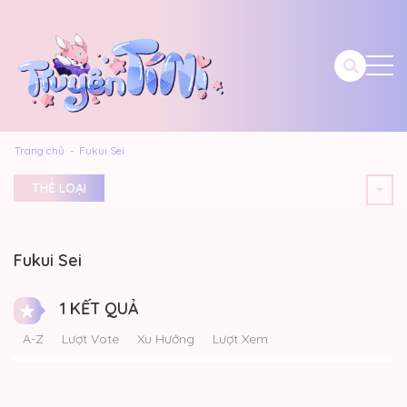
Trang chủ
Fukui Sei
THỂ LOẠI
Fukui Sei
1 KẾT QUẢ
A-Z
Lượt Vote
Xu Hướng
Lượt Xem