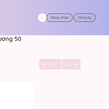
Đăng nhập
Đăng ký
ương 50
Trước
Sau