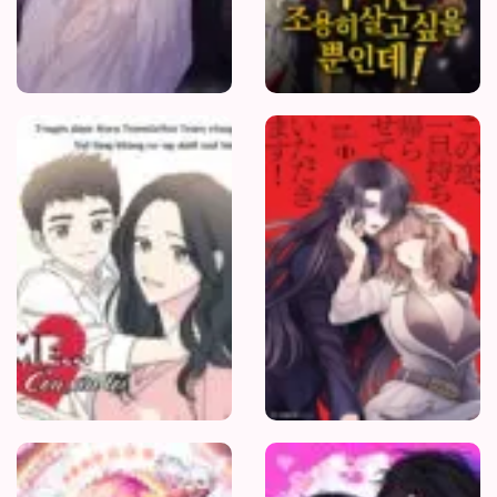
Mẹ
Ơi
Con
Xin
Lỗi
Papa
Là
Kẻ