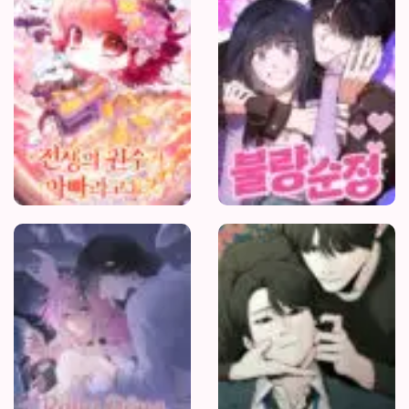
Thù
Kiếp
Trước
Của
Tôi?
Rung
Động
Nguy
Hiểm