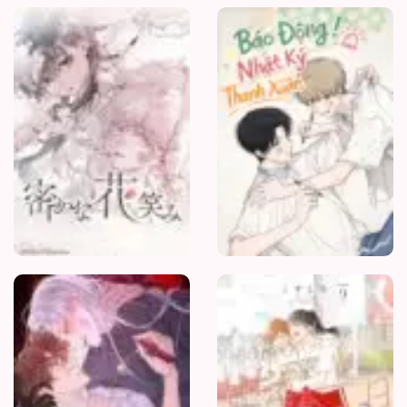
Hoa
Viên
Bí
Mật
Mỗi
Ngày
Đều
Muốn
Làm
Bệnh
Kiều
Vương
Tử
Xấu