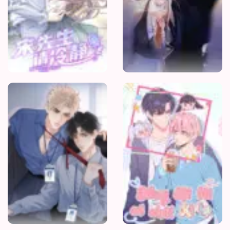
Cậu
Vượt
Giới
Hạn
Rồi