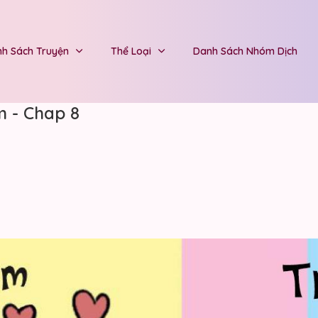
h Sách Truyện
Thể Loại
Danh Sách Nhóm Dịch
m - Chap 8