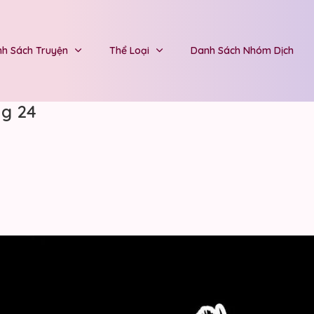
h Sách Truyện
Thể Loại
Danh Sách Nhóm Dịch
g 24