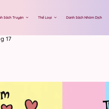
h Sách Truyện
Thể Loại
Danh Sách Nhóm Dịch
g 17