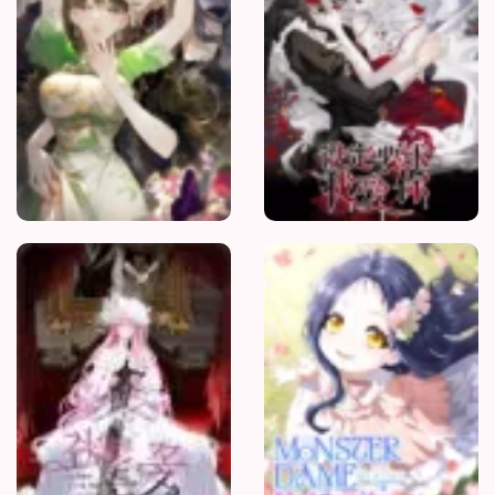
Hoa
Ôm
Kiếm