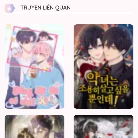
TRUYỆN LIÊN QUAN
Đồng
Đội
Tôi
Có
Chút
Kì
Lạ
Trộm
Hương