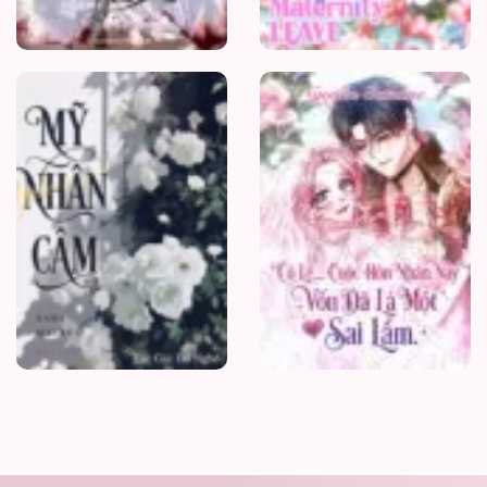
[BHTT]Mỹ
Nhân
Câm