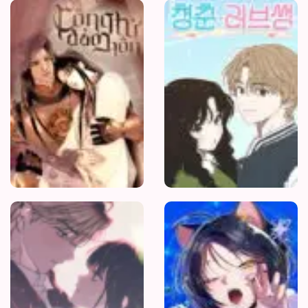
Công
Tử
Đào
Hôn
Nữ
Thần
May
Mắn