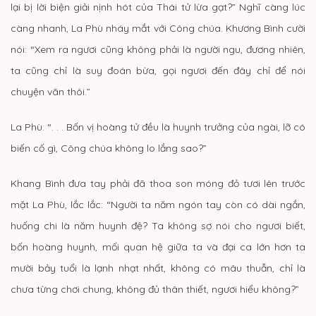
lại bị lời biện giải nịnh hót của Thái tử lừa gạt?” Nghĩ càng lúc
càng nhanh, La Phù nháy mắt với Công chúa. Khương Bình cười
nói: “Xem ra ngươi cũng không phải là người ngu, đương nhiên,
ta cũng chỉ là suy đoán bừa, gọi ngươi đến đây chỉ để nói
chuyện vãn thôi.”
La Phù: “. . . Bốn vị hoàng tử đều là huynh trưởng của ngài, lỡ có
biến cố gì, Công chúa không lo lắng sao?”
Khang Bình đưa tay phải đã thoa son móng đỏ tươi lên trước
mặt La Phù, lắc lắc: “Người ta năm ngón tay còn có dài ngắn,
huống chi là năm huynh đệ? Ta không sợ nói cho ngươi biết,
bốn hoàng huynh, mối quan hệ giữa ta và đại ca lớn hơn ta
mười bảy tuổi là lạnh nhạt nhất, không có mâu thuẫn, chỉ là
chưa từng chơi chung, không đủ thân thiết, ngươi hiểu không?”