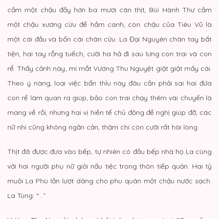
cầm một chậu đầy hơn ba mươi cân thịt, Bùi Hành Thư cầm
một chậu xương cừu để hầm canh, còn chậu của Tiêu Vũ là
một cái đầu và bốn cái chân cừu. La Đại Nguyên chân tay bất
tiện, hai tay rỗng tuếch, cười ha hả đi sau lưng con trai và con
rể. Thấy cảnh này, mí mắt Vương Thu Nguyệt giật giật mấy cái.
Theo ý nàng, loại việc bẩn thỉu này đâu cần phải sai hai đứa
con rể làm quan ra giúp, bảo con trai chạy thêm vài chuyến là
mang về rồi, nhưng hai vị hiền tế chủ động đề nghị giúp đỡ, các
nữ nhi cũng không ngăn cản, thậm chí còn cười rất hài lòng.
Thịt đã được đưa vào bếp, tự nhiên có đầu bếp nhà họ La cùng
với hai người phụ nữ giỏi nấu tiệc trong thôn tiếp quản. Hai tỷ
muội La Phù lần lượt dâng cho phu quân một chậu nước sạch.
La Tùng: “…”