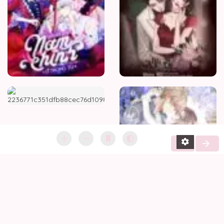
Lòng
Ta
Chẳng
Phải
Đá