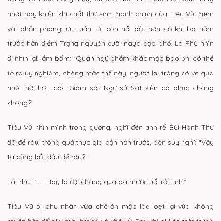
nhạt này khiến khí chất thư sinh thanh chính của Tiêu Vũ thêm
vài phần phong lưu tuấn tú, còn nổi bật hơn cả khi ba năm
trước hắn điểm Trạng nguyên cưỡi ngựa dạo phố. La Phù nhìn
đi nhìn lại, lẩm bẩm: “Quan ngũ phẩm khác mặc bào phỉ có thể
tỏ ra uy nghiêm, chàng mặc thế này, ngược lại trông có vẻ quá
mức hời hợt, các Giám sát Ngự sử Sát viện có phục chàng
không?”
Tiêu Vũ nhìn mình trong gương, nghĩ đến anh rể Bùi Hành Thư
đã để râu, trông quả thực già dặn hơn trước, bèn suy nghĩ: “Vậy
ta cũng bắt đầu để râu?”
La Phù: “. . . Hay là đợi chàng qua ba mươi tuổi rồi tính.”
Tiêu Vũ bị phu nhân vừa chê ăn mặc lòe loẹt lại vừa không
muốn hắn để râu mà làm ra vẻ khó xử. Sau khi bị liếc mắt trừng