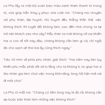
La Phù lấy ra một bộ xuân bào màu xanh thiên thanh từ trong
tủ, vừa giúp hắn thay y phục vừa cười nói: “Chàng nói chuyện
với phụ thân, đại huynh, nhị huynh đều thẳng thắn thế, việc
không thích thì tuyệt đối không làm, sao đến nhà chúng ta lại
trở nên khách sáo như vậy? Mẫu thân ta mới không nỡ sai khiến
hai vị con rể tốt này đâu, chàng không cần làm gì cả, chỉ ngồi
đó cho sạch sẽ thôi bà ấy cũng thích ngay.”
Tiêu Vũ nhìn về phía phu nhân, giải thích: “Hai năm nay liên lụy
khiến phu mẫu phải vất vả lo lắng cho ta không ít, ta giúp hai vị
lão nhân gia làm chút việc trong khả năng, lòng hối hận mới vơi
đi một chút.”
La Phù rũ mắt nói: “Chàng có tấm lòng này là đủ rồi, không cần
ép buộc bản thân làm những việc không thích.”