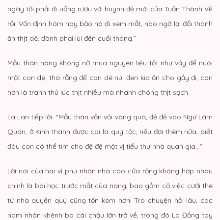
ngày tới phải đi uống rượu với huynh đệ mới của Tuần Thành Vệ
rồi. Vốn định hôm nay bảo nó đi xem mắt, nào ngờ lại đổi thành
ăn thịt dê, đành phải lùi đến cuối tháng.”
Mẫu thân nàng không nỡ mua nguyên liệu tốt như vậy để nuôi
một con dê, thà rằng để con dê núi đen kia ăn cho gầy đi, còn
hơn là tranh thủ lúc thịt nhiều mà nhanh chóng thịt sạch.
La Lan tiếp lời: “Mẫu thân vẫn vội vàng quá, đệ đệ vào Ngự Lâm
Quân, ở Kinh thành được coi là quý tộc, nếu đợi thêm nữa, biết
đâu con có thể tìm cho đệ đệ một vị tiểu thư nhà quan gia…”
Lời nói của hai vị phu nhân nhà cao cửa rộng không hợp nhau
chính là bài học trước mắt của nàng, bao gồm cả việc cưới thê
tử nhà quyền quý cũng tốn kém hơn! Trò chuyện hồi lâu, các
nam nhân khênh ba cái chậu lớn trở về, trong đó La Đồng tay