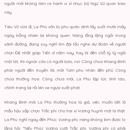
người mới không làm ra hành vi sỉ nhục bộ Ngự Sử quan bào
này.
Tiêu Vũ vừa đi, La Phù vốn bị phu quân dính lấy suốt mười mấy
ngày bỗng nhiên lại không quen. Nàng lẳng lặng ngồi trong
sảnh đường, đang suy nghĩ tìm đại tẩu nghe dự đoán về người
chọn Đệ nhất giáp Tiến sĩ năm nay, hay là đến chỗ tỷ tỷ ngồi
một lát, thì ngoài cửa có người báo, nói Công chúa Khang Bình
phái người đến truyền lời, mời Tam phu nhân đến phủ Công
chúa thưởng hoa. Công chúa mời, La Phù lập tức tỉnh táo,
chỉnh trang lại rồi lên xe ngựa xuất phát.
Khang Bình mời La Phù thưởng hoa là giả, việc muốn tiết lộ
mẫu hậu sắp chọn Trắc phi cho hai vị Vương huynh mới là thật.
La Phù nghĩ ngay đến Phúc Vương phi, nàng không kìm được lo
lắng hỏi: “Nếu Phúc Vương cưới Trắc phi, Vương phi có phải