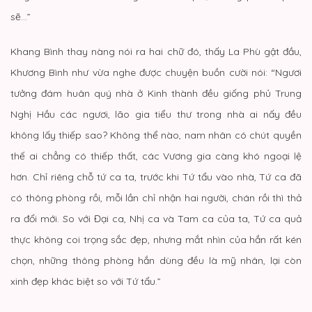
sẽ…”
Khang Bình thay nàng nói ra hai chữ đó, thấy La Phù gật đầu,
Khương Bình như vừa nghe được chuyện buồn cười nói: “Ngươi
tưởng đám huân quý nhà ở Kinh thành đều giống phủ Trung
Nghị Hầu các ngươi, lão gia tiểu thư trong nhà ai nấy đều
không lấy thiếp sao? Không thể nào, nam nhân có chút quyền
thế ai chẳng có thiếp thất, các Vương gia càng khó ngoại lệ
hơn. Chỉ riêng chỗ tứ ca ta, trước khi Tứ tẩu vào nhà, Tứ ca đã
có thông phòng rồi, mỗi lần chỉ nhận hai người, chán rồi thì thả
ra đổi mới. So với Đại ca, Nhị ca và Tam ca của ta, Tứ ca quả
thực không coi trọng sắc đẹp, nhưng mắt nhìn của hắn rất kén
chọn, những thông phòng hắn dùng đều là mỹ nhân, lại còn
xinh đẹp khác biệt so với Tứ tẩu.”