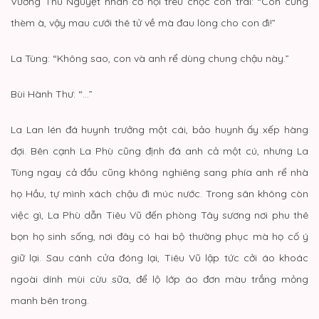
Vương Thu Nguyệt nhân cơ hội trêu chọc con trai: “Con cũng
thèm à, vậy mau cưới thê tử về mà đau lòng cho con đi!”
La Tùng: “Không sao, con và anh rể dùng chung chậu này.”
Bùi Hành Thư: “…”
La Lan lén đá huynh trưởng một cái, bảo huynh ấy xếp hàng
đợi. Bên cạnh La Phù cũng định đá anh cả một cú, nhưng La
Tùng ngay cả đầu cũng không nghiêng sang phía anh rể nhà
họ Hầu, tự mình xách chậu đi múc nước. Trong sân không còn
việc gì, La Phù dẫn Tiêu Vũ đến phòng Tây sương nơi phu thê
bọn họ sinh sống, nơi đây có hai bộ thường phục mà họ cố ý
giữ lại. Sau cánh cửa đóng lại, Tiêu Vũ lập tức cởi áo khoác
ngoài dính mùi cừu sữa, để lộ lớp áo đơn màu trắng mỏng
manh bên trong.