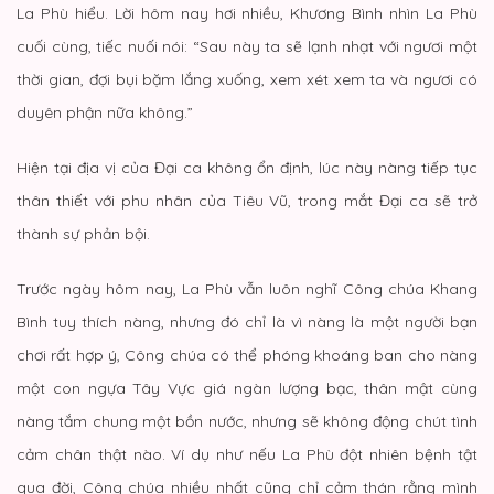
La Phù hiểu. Lời hôm nay hơi nhiều, Khương Bình nhìn La Phù
cuối cùng, tiếc nuối nói: “Sau này ta sẽ lạnh nhạt với ngươi một
thời gian, đợi bụi bặm lắng xuống, xem xét xem ta và ngươi có
duyên phận nữa không.”
Hiện tại địa vị của Đại ca không ổn định, lúc này nàng tiếp tục
thân thiết với phu nhân của Tiêu Vũ, trong mắt Đại ca sẽ trở
thành sự phản bội.
Trước ngày hôm nay, La Phù vẫn luôn nghĩ Công chúa Khang
Bình tuy thích nàng, nhưng đó chỉ là vì nàng là một người bạn
chơi rất hợp ý, Công chúa có thể phóng khoáng ban cho nàng
một con ngựa Tây Vực giá ngàn lượng bạc, thân mật cùng
nàng tắm chung một bồn nước, nhưng sẽ không động chút tình
cảm chân thật nào. Ví dụ như nếu La Phù đột nhiên bệnh tật
qua đời, Công chúa nhiều nhất cũng chỉ cảm thán rằng mình