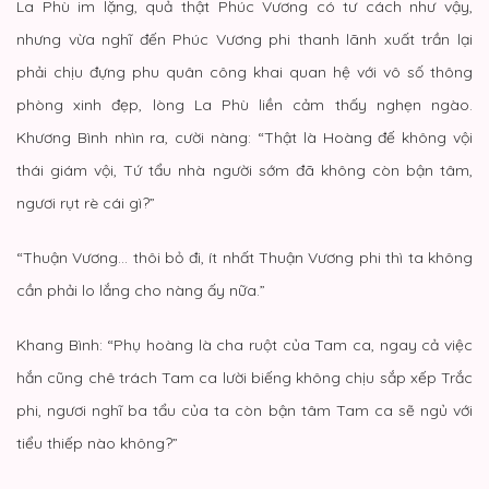
La Phù im lặng, quả thật Phúc Vương có tư cách như vậy,
nhưng vừa nghĩ đến Phúc Vương phi thanh lãnh xuất trần lại
phải chịu đựng phu quân công khai quan hệ với vô số thông
phòng xinh đẹp, lòng La Phù liền cảm thấy nghẹn ngào.
Khương Bình nhìn ra, cười nàng: “Thật là Hoàng đế không vội
thái giám vội, Tứ tẩu nhà người sớm đã không còn bận tâm,
ngươi rụt rè cái gì?”
“Thuận Vương… thôi bỏ đi, ít nhất Thuận Vương phi thì ta không
cần phải lo lắng cho nàng ấy nữa.”
Khang Bình: “Phụ hoàng là cha ruột của Tam ca, ngay cả việc
hắn cũng chê trách Tam ca lười biếng không chịu sắp xếp Trắc
phi, ngươi nghĩ ba tẩu của ta còn bận tâm Tam ca sẽ ngủ với
tiểu thiếp nào không?”