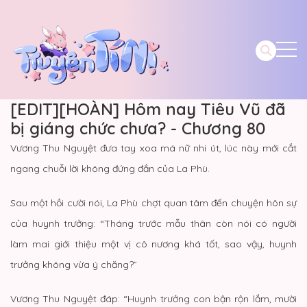
[EDIT][HOÀN] Hôm nay Tiêu Vũ đã
bị giáng chức chưa? - Chương 80
Vương Thu Nguyệt đưa tay xoa má nữ nhi út, lúc này mới cắt
ngang chuỗi lời không đứng đắn của La Phù.
Sau một hồi cười nói, La Phù chợt quan tâm đến chuyện hôn sự
của huynh trưởng: “Tháng trước mẫu thân còn nói có người
làm mai giới thiệu một vị cô nương khá tốt, sao vậy, huynh
trưởng không vừa ý chăng?”
Vương Thu Nguyệt đáp: “Huynh trưởng con bận rộn lắm, mười