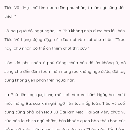
Tiêu Vũ: “Mọi thứ liên quan đến phu nhân, ta làm gì cũng đều
thích.”
Lời này quá đỗi ngọt ngào, La Phù không nhịn được ôm lấy hắn.
Tiêu Vũ họng động đậy, cúi đầu nói vào tai phu nhân: “Trưa
nay, phu nhân có thể ăn thêm chút thịt cừu.”
Hôm đó phu nhân ở phủ Công chúa hẳn đã ăn không ít, bổ
sung cho đến đêm toàn thân nóng rực không ngủ được, đôi tay
cũng không yên phận trên người hắn.
La Phù tiện tay quẹt nhẹ một cái vào eo hắn! Ngày hai mươi
mốt tháng Ba, sau khi nghỉ ngơi liên tục mấy tuần, Tiêu Vũ cuối
cùng cũng phải đến Ngự Sử Đài làm việc. Tại Sát viện, chức vụ
của hắn là chính ngũ phẩm, hắn khoác quan bào thêu hoa cúc
trắng với màu hồng nhạt, eo đeo đai kim Thập nặc. Sắc hồng