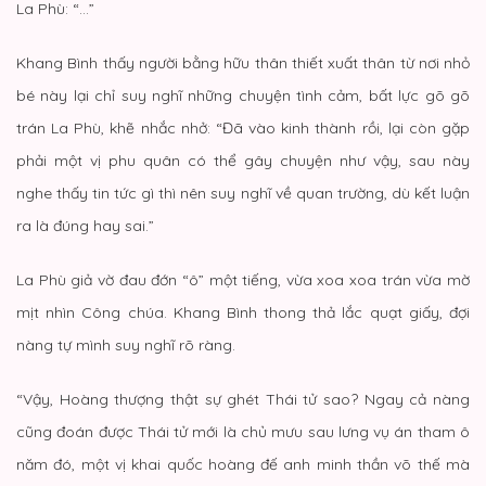
La Phù: “…”
Khang Bình thấy người bằng hữu thân thiết xuất thân từ nơi nhỏ
bé này lại chỉ suy nghĩ những chuyện tình cảm, bất lực gõ gõ
trán La Phù, khẽ nhắc nhở: “Đã vào kinh thành rồi, lại còn gặp
phải một vị phu quân có thể gây chuyện như vậy, sau này
nghe thấy tin tức gì thì nên suy nghĩ về quan trường, dù kết luận
ra là đúng hay sai.”
La Phù giả vờ đau đớn “ô” một tiếng, vừa xoa xoa trán vừa mờ
mịt nhìn Công chúa. Khang Bình thong thả lắc quạt giấy, đợi
nàng tự mình suy nghĩ rõ ràng.
“Vậy, Hoàng thượng thật sự ghét Thái tử sao? Ngay cả nàng
cũng đoán được Thái tử mới là chủ mưu sau lưng vụ án tham ô
năm đó, một vị khai quốc hoàng đế anh minh thần võ thế mà