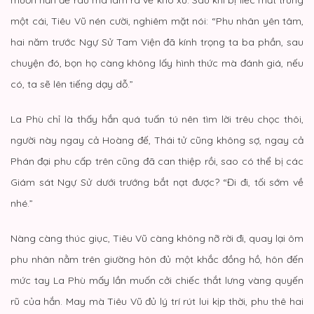
một cái, Tiêu Vũ nén cười, nghiêm mặt nói: “Phu nhân yên tâm,
hai năm trước Ngự Sử Tam Viện đã kính trọng ta ba phần, sau
chuyện đó, bọn họ càng không lấy hình thức mà đánh giá, nếu
có, ta sẽ lên tiếng dạy dỗ.”
La Phù chỉ là thấy hắn quá tuấn tú nên tìm lời trêu chọc thôi,
người này ngay cả Hoàng đế, Thái tử cũng không sợ, ngay cả
Phán đại phu cấp trên cũng đã can thiệp rồi, sao có thể bị các
Giám sát Ngự Sử dưới trướng bắt nạt được? “Đi đi, tối sớm về
nhé.”
Nàng càng thúc giục, Tiêu Vũ càng không nỡ rời đi, quay lại ôm
phu nhân nằm trên giường hôn đủ một khắc đồng hồ, hôn đến
mức tay La Phù mấy lần muốn cởi chiếc thắt lưng vàng quyến
rũ của hắn. May mà Tiêu Vũ đủ lý trí rút lui kịp thời, phu thê hai