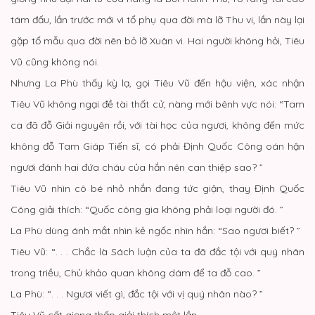
tám đấu, lần trước mới vì tổ phụ qua đời mà lỡ Thu vi, lần này lại
gặp tổ mẫu qua đời nên bỏ lỡ Xuân vi. Hai người không hỏi, Tiêu
Vũ cũng không nói.
Nhưng La Phù thấy kỳ lạ, gọi Tiêu Vũ đến hậu viện, xác nhận
Tiêu Vũ không ngại đề tài thất cử, nàng mới bênh vực nói: “Tam
ca đã đỗ Giải nguyên rồi, với tài học của ngươi, không đến mức
không đỗ Tam Giáp Tiến sĩ, có phải Định Quốc Công oán hận
ngươi đánh hai đứa cháu của hắn nên can thiệp sao? ”
Tiêu Vũ nhìn cô bé nhỏ nhắn đang tức giận, thay Định Quốc
Công giải thích: “Quốc công gia không phải loại người đó. ”
La Phù dùng ánh mắt nhìn kẻ ngốc nhìn hắn: “Sao ngươi biết? ”
Tiêu Vũ: “. . . Chắc là Sách luận của ta đã đắc tội với quý nhân
trong triều, Chủ khảo quan không dám để ta đỗ cao. ”
La Phù: “. . . Ngươi viết gì, đắc tội với vị quý nhân nào? ”
Tiêu Vũ cất giọng thấp giải thích một lần.