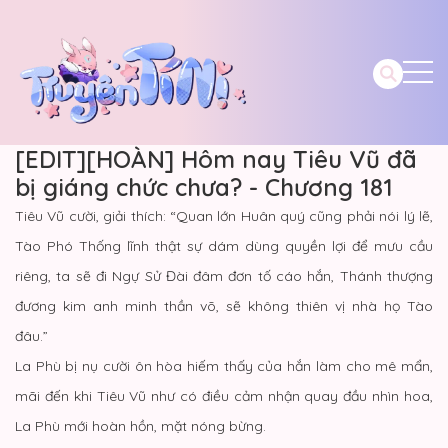
[EDIT][HOÀN] Hôm nay Tiêu Vũ đã
bị giáng chức chưa? - Chương 181
Tiêu Vũ cười, giải thích: “Quan lớn Huân quý cũng phải nói lý lẽ,
Tào Phó Thống lĩnh thật sự dám dùng quyền lợi để mưu cầu
riêng, ta sẽ đi Ngự Sử Đài đâm đơn tố cáo hắn, Thánh thượng
đương kim anh minh thần võ, sẽ không thiên vị nhà họ Tào
đâu.”
La Phù bị nụ cười ôn hòa hiếm thấy của hắn làm cho mê mẩn,
mãi đến khi Tiêu Vũ như có điều cảm nhận quay đầu nhìn hoa,
La Phù mới hoàn hồn, mặt nóng bừng.