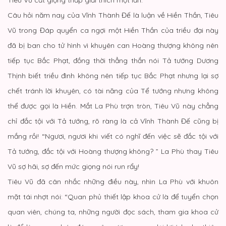
Câu hỏi năm nay của Vĩnh Thành Đế là luận về Hiền Thần, Tiêu
Vũ trong Đáp quyển ca ngợi một Hiền Thần của triều đại này
đã bị ban cho tử hình vì khuyên can Hoàng thượng không nên
tiếp tục Bắc Phạt, đồng thời thẳng thắn nói Tả tướng Dương
Thịnh biết triều đình không nên tiếp tục Bắc Phạt nhưng lại sợ
chết tránh lời khuyên, có tài năng của Tể tướng nhưng không
thể được gọi là Hiền. Mắt La Phù trợn tròn, Tiêu Vũ này chẳng
chỉ đắc tội với Tả tướng, rõ ràng là cả Vĩnh Thành Đế cũng bị
mắng rồi! “Ngươi, ngươi khi viết có nghĩ đến việc sẽ đắc tội với
Tả tướng, đắc tội với Hoàng thượng không? ” La Phù thay Tiêu
Vũ sợ hãi, sợ đến mức giọng nói run rẩy!
Tiêu Vũ đã cân nhắc những điều này, nhìn La Phù với khuôn
mặt tái nhợt nói: “Quan phủ thiết lập khoa cử là để tuyển chọn
quan viên, chúng ta, những người đọc sách, tham gia khoa cử