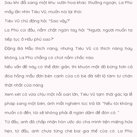
Sau khi đổi sang một khu vườn hoa khác thưởng ngoạn, La Phù
mấy lần nhìn Tiêu Vũ, muốn nói lại thôi.
Tiêu Vũ chủ động hỏi: “Sao vậy?”
La Phù cúi đầu, nắm chặt ngón tay hỏi: “Ngươi, ngươi muốn ta
tiếp tục ở Hầu phủ sao?”
Đặng Bá Mẫu thích nàng, nhưng Tiêu Vũ có thích nàng hay
không, La Phù chẳng có chút nắm chắc nào.
Nếu vấn đề này có thể đơn giản, thì khuôn mặt đỏ bừng hơn cả
đóa hồng mẫu đơn bên cạnh của cô bé đã tiết lộ tâm tư chân
thật nhất của nàng.
Xem xét cô vừa chịu một nỗi oan lớn, Tiêu Vũ tạm thời gác lại lễ
pháp sang một bên, ánh mắt nghiêm túc trả lời: “Nếu tôi không
muốn cô đến, tôi sẽ không phải đi ngàn dặm để đón cô. ”
Từ đầu, anh đã chấp nhận hôn ước do cha mình tiện miệng hứa
hẹn, từ đầu, anh chưa từng chê bai gia thế của cô. La Phù