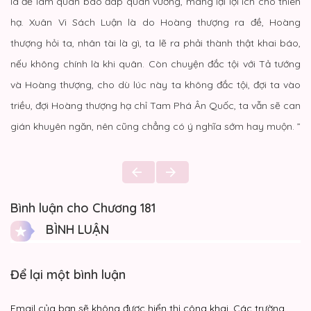
là để làm quan báo đáp quân vương, mang lại lợi ích cho thiên
hạ. Xuân Vi Sách Luận là do Hoàng thượng ra đề, Hoàng
thượng hỏi ta, nhân tài là gì, ta lẽ ra phải thành thật khai báo,
nếu không chính là khi quân. Còn chuyện đắc tội với Tả tướng
và Hoàng thượng, cho dù lúc này ta không đắc tội, đợi ta vào
triều, đợi Hoàng thượng hạ chỉ Tam Phá Ân Quốc, ta vẫn sẽ can
gián khuyên ngăn, nên cũng chẳng có ý nghĩa sớm hay muộn. ”
Bình luận cho Chương 181
BÌNH LUẬN
Để lại một bình luận
Email của bạn sẽ không được hiển thị công khai.
Các trường