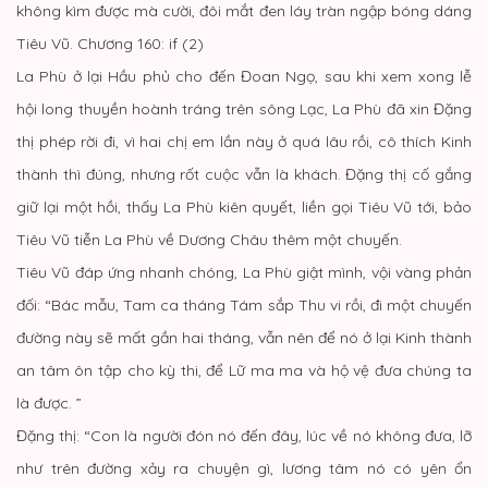
không kìm được mà cười, đôi mắt đen láy tràn ngập bóng dáng
Tiêu Vũ. Chương 160: if (2)
La Phù ở lại Hầu phủ cho đến Đoan Ngọ, sau khi xem xong lễ
hội long thuyền hoành tráng trên sông Lạc, La Phù đã xin Đặng
thị phép rời đi, vì hai chị em lần này ở quá lâu rồi, cô thích Kinh
thành thì đúng, nhưng rốt cuộc vẫn là khách. Đặng thị cố gắng
giữ lại một hồi, thấy La Phù kiên quyết, liền gọi Tiêu Vũ tới, bảo
Tiêu Vũ tiễn La Phù về Dương Châu thêm một chuyến.
Tiêu Vũ đáp ứng nhanh chóng, La Phù giật mình, vội vàng phản
đối: “Bác mẫu, Tam ca tháng Tám sắp Thu vi rồi, đi một chuyến
đường này sẽ mất gần hai tháng, vẫn nên để nó ở lại Kinh thành
an tâm ôn tập cho kỳ thi, để Lữ ma ma và hộ vệ đưa chúng ta
là được. ”
Đặng thị: “Con là người đón nó đến đây, lúc về nó không đưa, lỡ
như trên đường xảy ra chuyện gì, lương tâm nó có yên ổn