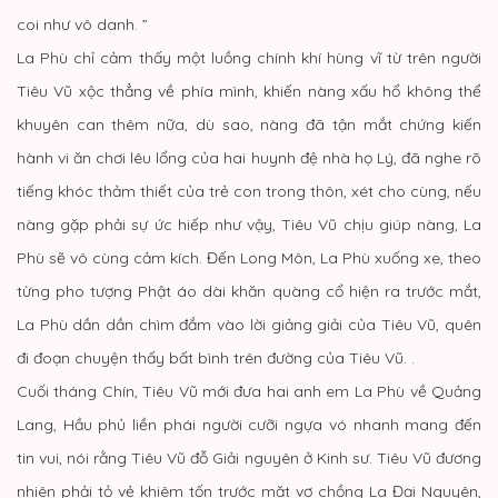
coi như vô danh. ”
La Phù chỉ cảm thấy một luồng chính khí hùng vĩ từ trên người
Tiêu Vũ xộc thẳng về phía mình, khiến nàng xấu hổ không thể
khuyên can thêm nữa, dù sao, nàng đã tận mắt chứng kiến
hành vi ăn chơi lêu lổng của hai huynh đệ nhà họ Lý, đã nghe rõ
tiếng khóc thảm thiết của trẻ con trong thôn, xét cho cùng, nếu
nàng gặp phải sự ức hiếp như vậy, Tiêu Vũ chịu giúp nàng, La
Phù sẽ vô cùng cảm kích. Đến Long Môn, La Phù xuống xe, theo
từng pho tượng Phật áo dài khăn quàng cổ hiện ra trước mắt,
La Phù dần dần chìm đắm vào lời giảng giải của Tiêu Vũ, quên
đi đoạn chuyện thấy bất bình trên đường của Tiêu Vũ. .
Cuối tháng Chín, Tiêu Vũ mới đưa hai anh em La Phù về Quảng
Lang, Hầu phủ liền phái người cưỡi ngựa vó nhanh mang đến
tin vui, nói rằng Tiêu Vũ đỗ Giải nguyên ở Kinh sư. Tiêu Vũ đương
nhiên phải tỏ vẻ khiêm tốn trước mặt vợ chồng La Đại Nguyên,