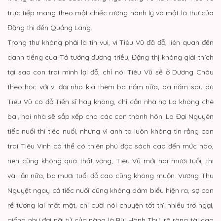
trực tiếp mang theo một chiếc rương hành lý và một lá thư của
Đặng thị đến Quảng Lang.
Trong thư không phải là tin vui, vì Tiêu Vũ đã đỗ, liên quan đến
danh tiếng của Tả tướng đương triều, Đặng thị không giải thích
tại sao con trai mình lại đỗ, chỉ nói Tiêu Vũ sẽ ở Dương Châu
theo học với vị đại nho kia thêm ba năm nữa, ba năm sau dù
Tiêu Vũ có đỗ Tiến sĩ hay không, chỉ cần nhà họ La không chê
bai, hai nhà sẽ sắp xếp cho các con thành hôn. La Đại Nguyên
tiếc nuối thì tiếc nuối, nhưng vì anh ta luôn không tin rằng con
trai Tiêu Vinh có thể có thiên phú đọc sách cao đến mức nào,
nên cũng không quá thất vọng, Tiêu Vũ mới hai mươi tuổi, thi
vài lần nữa, ba mươi tuổi đỗ cao cũng không muộn. Vương Thu
Nguyệt ngay cả tiếc nuối cũng không dám biểu hiện ra, sợ con
rể tương lai mất mặt, chỉ cười nói chuyện tốt thì nhiều trở ngại,
giống như đại nãi tử của nàng là Bùi Hành Thư, rõ ràng tài cao