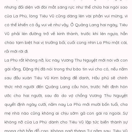
nhưng đối diện với đôi mắt sáng rực như thể chứa hai ngôi sao
của La Phù, lòng Tiêu Vũ cũng dâng lên vài phần vui mừng, vì
có thể khiến cô ấy vui vẻ như vậy. Ở Quảng Lang hai ngày, Tiêu
Vũ phải lên đường trở về kinh thành, trước khi lên ngựa, hắn
chào tạm biệt hai vị trưởng bối, cuối cùng nhìn La Phù một cái,
rồi mới rời đi.
La Phù rất không nỡ, lúc này Vương Thu Nguyệt mới nói với con
gái rằng, Đặng thị đã nói trong thư báo tin vui cho cô, nếu năm
sau đầu xuân Tiêu Vũ Kim bảng đề danh, Hầu phủ sẽ chính
thức nhờ người đến Quảng Lang cầu hôn, trước hết định hôn
ước cho hai người, sau đó do vợ chồng Vương Thu Nguyệt
quyết định ngày cưới, năm nay La Phù mới mười bốn tuổi, cha
mẹ nhà nào cũng không ai chịu sớm gả con gái ra ngoài. Sự
không nỡ của La Phù dành cho Tiêu Vũ lập tức biến thành sự
mong chờ hắn đỗ cao. Không ngờ tháng Tư năm sau, Tiêu Vũ