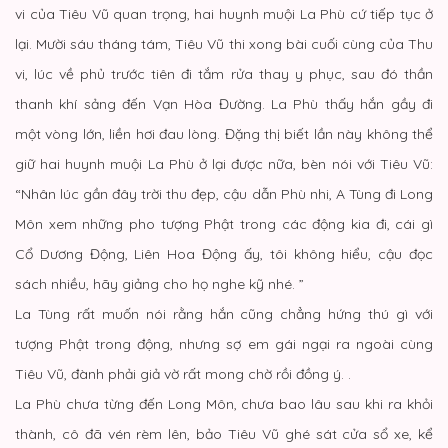
vi của Tiêu Vũ quan trọng, hai huynh muội La Phù cứ tiếp tục ở
lại. Mười sáu tháng tám, Tiêu Vũ thi xong bài cuối cùng của Thu
vi, lúc về phủ trước tiên đi tắm rửa thay y phục, sau đó thần
thanh khí sảng đến Vạn Hòa Đường. La Phù thấy hắn gầy đi
một vòng lớn, liền hơi đau lòng. Đặng thị biết lần này không thể
giữ hai huynh muội La Phù ở lại được nữa, bèn nói với Tiêu Vũ:
“Nhân lúc gần đây trời thu đẹp, cậu dẫn Phù nhi, A Tùng đi Long
Môn xem những pho tượng Phật trong các động kia đi, cái gì
Cổ Dương Động, Liên Hoa Động ấy, tôi không hiểu, cậu đọc
sách nhiều, hãy giảng cho họ nghe kỹ nhé. ”
La Tùng rất muốn nói rằng hắn cũng chẳng hứng thú gì với
tượng Phật trong động, nhưng sợ em gái ngại ra ngoài cùng
Tiêu Vũ, đành phải giả vờ rất mong chờ rồi đồng ý. .
La Phù chưa từng đến Long Môn, chưa bao lâu sau khi ra khỏi
thành, cô đã vén rèm lên, bảo Tiêu Vũ ghé sát cửa sổ xe, kể