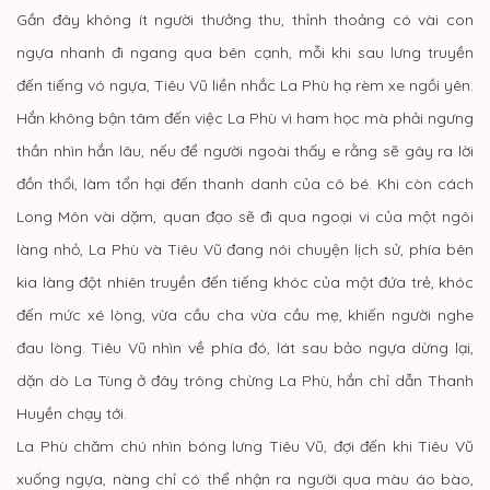
Gần đây không ít người thưởng thu, thỉnh thoảng có vài con
ngựa nhanh đi ngang qua bên cạnh, mỗi khi sau lưng truyền
đến tiếng vó ngựa, Tiêu Vũ liền nhắc La Phù hạ rèm xe ngồi yên.
Hắn không bận tâm đến việc La Phù vì ham học mà phải ngưng
thần nhìn hắn lâu, nếu để người ngoài thấy e rằng sẽ gây ra lời
đồn thổi, làm tổn hại đến thanh danh của cô bé. Khi còn cách
Long Môn vài dặm, quan đạo sẽ đi qua ngoại vi của một ngôi
làng nhỏ, La Phù và Tiêu Vũ đang nói chuyện lịch sử, phía bên
kia làng đột nhiên truyền đến tiếng khóc của một đứa trẻ, khóc
đến mức xé lòng, vừa cầu cha vừa cầu mẹ, khiến người nghe
đau lòng. Tiêu Vũ nhìn về phía đó, lát sau bảo ngựa dừng lại,
dặn dò La Tùng ở đây trông chừng La Phù, hắn chỉ dẫn Thanh
Huyền chạy tới.
La Phù chăm chú nhìn bóng lưng Tiêu Vũ, đợi đến khi Tiêu Vũ
xuống ngựa, nàng chỉ có thể nhận ra người qua màu áo bào,