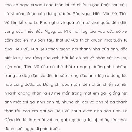
cho cô nghe vì sao Long Môn lại có nhiều tượng Phật như vậy.
Lô Khoảng được xây dựng từ triều Bắc Ngụy Hiếu Văn Đế, Tiêu
Vũ liền kể cho La Phù nghe về quá trình từ khai quốc đến diệt
vong của triều Bắc Ngụy. La Phù hai tay tựa vào cửa sổ xe,
cằm đặt lên mu bàn tay, thật sự vừa thích khuôn mặt tuấn tú
của Tiêu Vũ, vừa yêu thích giọng nói thanh nhã của anh, đặc
biệt là sự học rộng của anh, bất kể cô hỏi về nhân vật hay sự
kiện nào, Tiêu Vũ đều có thể thốt ra ngay, dường như những
trang sử dày đặc kia đều in sâu trong đầu anh, lấy ra dùng lúc
nào cũng được. La Đằng chỉ quan tâm đến phần chiến sự nên
nhanh chóng nhận ra sự mê mẩn trong mắt em gái, giống hệt
ánh mắt chị gái nhìn anh rể, nhưng chị gái và anh rể đã thành
thân rồi, còn em gái và Tiêu Vũ chưa even định hôn ước. La
Đằng lén lút làm mắt với em gái, ngược lại lại bị cô ấy liếc chói,
đành cưỡi ngựa đi phía trước.