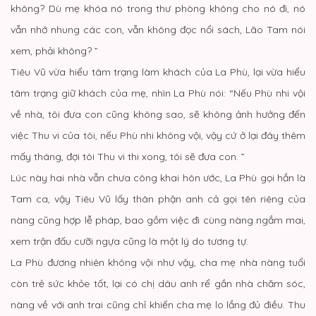
không? Dù mẹ khóa nó trong thư phòng không cho nó đi, nó
vẫn nhớ nhung các con, vẫn không đọc nổi sách, Lão Tam nói
xem, phải không? ”
Tiêu Vũ vừa hiểu tâm trạng làm khách của La Phù, lại vừa hiểu
tâm trạng giữ khách của mẹ, nhìn La Phù nói: “Nếu Phù nhi vội
về nhà, tôi đưa con cũng không sao, sẽ không ảnh hưởng đến
việc Thu vi của tôi, nếu Phù nhi không vội, vậy cứ ở lại đây thêm
mấy tháng, đợi tôi Thu vi thi xong, tôi sẽ đưa con. ”
Lúc này hai nhà vẫn chưa công khai hôn ước, La Phù gọi hắn là
Tam ca, vậy Tiêu Vũ lấy thân phận anh cả gọi tên riêng của
nàng cũng hợp lễ pháp, bao gồm việc đi cùng nàng ngắm mai,
xem trận đấu cưỡi ngựa cũng là một lý do tương tự.
La Phù đương nhiên không vội như vậy, cha mẹ nhà nàng tuổi
còn trẻ sức khỏe tốt, lại có chị dâu anh rể gần nhà chăm sóc,
nàng về với anh trai cũng chỉ khiến cha mẹ lo lắng đủ điều. Thu